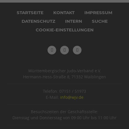
Navigation
überspringen
STARTSEITE
KONTAKT
IMPRESSUM
DATENSCHUTZ
INTERN
SUCHE
COOKIE-EINSTELLUNGEN
Württembergischer Judo-Verband e.V.
Hermann-Hess-Straße 8, 71332 Waiblingen
Telefon: 07151 / 51973
E-Mail:
info@wjv.de
Besuchszeiten der Geschäftsstelle:
Dienstag und Donnerstag von 09:00 Uhr bis 11:00 Uhr