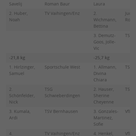
Savelij
Roman Baur
Laura
2. Huber,
TV Vaihingen/Enz
2.
Judo
Noah
Wichmann,
Roma
Bettina
3. Demutz-
TSV 
Goos, Jolle-
Vic
-21,8 kg
-25,7 kg
1. Hirlzinger,
Sportschule West
1. Allmann,
TSV L
Samuel
Divina
Chiara
2.
TSG
2. Hauser,
TSV 
Schönfelder,
Schwieberdingen
Sherine
Nick
Cheyenne
3. Kumala,
TSV Bernhausen
3. Gonzales-
VfL S
Ardi
Martinez,
Sofie
4.
TV Vaihingen/Enz
4. Henkel,
VfL S