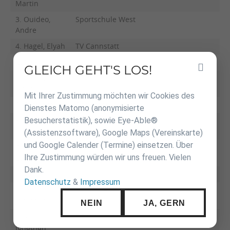
Martin
3. Ouideo,
Sportschule West
Andre
4. Hagel, Elyah
TV Cannstatt
-28,0 kg
GLEICH GEHT'S LOS!
Inhalt
1. Keller,
VfL Sindelfingen
überspringen
Noah
Mit Ihrer Zustimmung möchten wir Cookies des
2. Butt, Arne
Sportschule West
Dienstes Matomo (anonymisierte
Besucherstatistik), sowie Eye-Able®
3. Pfitzer,
Judoschule
Frederik
Roman Baur
(Assistenzsoftware), Google Maps (Vereinskarte)
und Google Calender (Termine) einsetzen. Über
4. Stovenick,
Sportschule West
Ihre Zustimmung würden wir uns freuen. Vielen
Levin
Dank.
-28,2 kg
Datenschutz
&
Impressum
1. Schröck,
VfL Sindelfingen
Jonathan
NEIN
JA, GERN
2. Krieg,
SG Weilimdorf
Jonathan