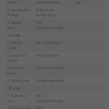
David
Scharnhausen
Zoe
3. Heidemeier,
Judoschule
Philipp
Roman Baur
4. Akgun,
TSV
Salih
Schwieberdingen
-26,9 kg
1. Hauch,
VfL Sindelfingen
Lucas
2. Deutschl,
KSV Esslingen
Carlos
3. Fröschl,
Sportschule West
Linus
4. Hölle, Jonas
TV Vaihingen/Enz
-27,2 kg
1. Erdmann,
TSV
Nico
Schwieberdingen
2. Cosson, Yan
MTV