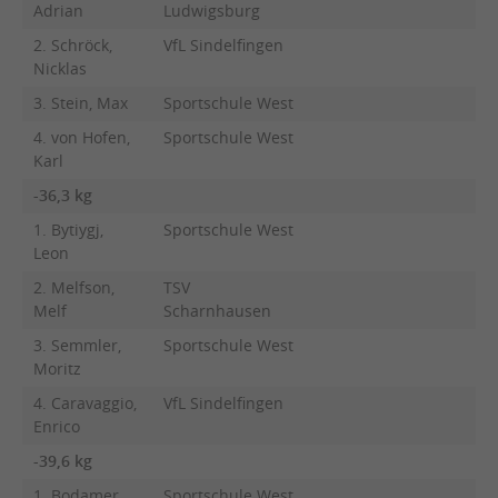
Adrian
Ludwigsburg
2. Schröck,
VfL Sindelfingen
Nicklas
3. Stein, Max
Sportschule West
4. von Hofen,
Sportschule West
Karl
-36,3 kg
1. Bytiygj,
Sportschule West
Leon
2. Melfson,
TSV
Melf
Scharnhausen
3. Semmler,
Sportschule West
Moritz
4. Caravaggio,
VfL Sindelfingen
Enrico
-39,6 kg
1. Bodamer,
Sportschule West