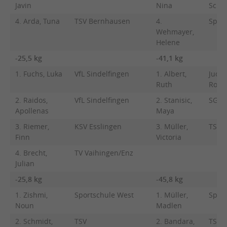
Javin
Nina
Schw
4. Arda, Tuna
TSV Bernhausen
4.
Spor
Wehmayer,
Helene
-25,5 kg
-41,1 kg
1. Fuchs, Luka
VfL Sindelfingen
1. Albert,
Judo
Ruth
Roma
2. Raidos,
VfL Sindelfingen
2. Stanisic,
SG W
Apollenas
Maya
3. Riemer,
KSV Esslingen
3. Müller,
TSV 
Finn
Victoria
4. Brecht,
TV Vaihingen/Enz
Julian
-25,8 kg
-45,8 kg
1. Zishmi,
Sportschule West
1. Müller,
Spor
Noun
Madlen
2. Schmidt,
TSV
2. Bandara,
TSV 