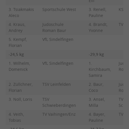
Elli
3. Tsiakmakis
Sportschule West
3. Renell,
KSV E
Aleco
Pauline
4. Kraus,
Judoschule
4. Brandt,
TV Ca
Andrey
Roman Baur
Yvonne
5. Kempf,
VfL Sindelfingen
Florian
-24,5 kg
-29,9 kg
1. Wilhelm,
VfL Sindelfingen
1.
Judo
Domenick
Kirchbaum,
Roma
Samira
2. Züllchner,
TSV Leinfelden
2. Baur,
Judo
Florian
Coco
Roma
3. Noll, Loris
TSV
3. Ansel,
TV
Schwieberdingen
Milla
Schw
4. Veith,
TV Vaihingen/Enz
4. Bayer,
TV Va
Tobias
Pauline