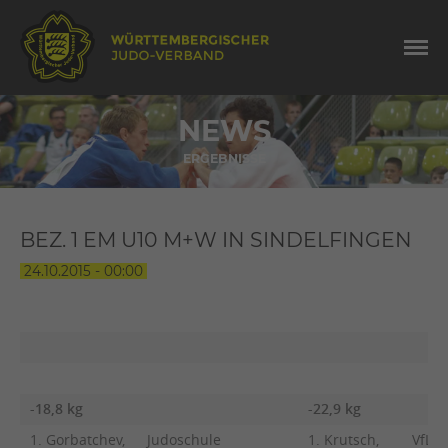
NEWS
ERGEBNISSE
BEZ. 1 EM U10 M+W IN SINDELFINGEN
24.10.2015 - 00:00
-18,8 kg
-22,9 kg
1. Gorbatchev,
Judoschule
1. Krutsch,
VfL S