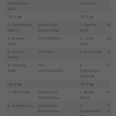
Stadelmann,
Friederike
Björn
-23,1 kg
-27,1 kg
1. Gorbatchev,
Judoschule
1. Specht,
VfL S
Valery
Roman Baur
Nelly
2. Maurer,
TSV Höfingen
2. Lorch,
Spor
Felix
Vera
3. Dillenz,
TSV Rohr
3. Funk, Julia
TSV 
Bruno
4. Henning,
TSV
4.
SG W
Peter
Scharnhausen
Pugovytsya,
Viktoriya
-23,6 kg
-29,1 kg
1. Ott, Timon
Judoschule
1. Belok,
KSV E
Roman Baur
Elena
2. Nowak, Nick
Judoschule
2.
TSV
Roman Baur
Schönfelder,
Schw