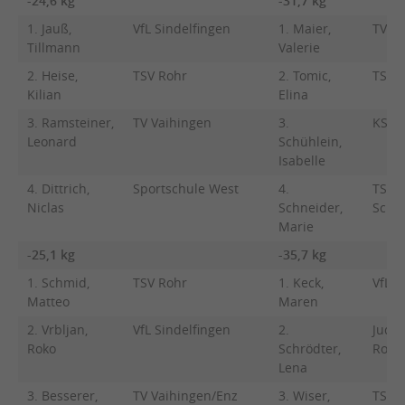
-24,6 kg
-31,7 kg
1. Jauß,
VfL Sindelfingen
1. Maier,
TV Va
Tillmann
Valerie
2. Heise,
TSV Rohr
2. Tomic,
TSV 
Kilian
Elina
3. Ramsteiner,
TV Vaihingen
3.
KSV E
Leonard
Schühlein,
Isabelle
4. Dittrich,
Sportschule West
4.
TSV
Niclas
Schneider,
Schw
Marie
-25,1 kg
-35,7 kg
1. Schmid,
TSV Rohr
1. Keck,
VfL S
Matteo
Maren
2. Vrbljan,
VfL Sindelfingen
2.
Judo
Roko
Schrödter,
Roma
Lena
3. Besserer,
TV Vaihingen/Enz
3. Wiser,
TSV