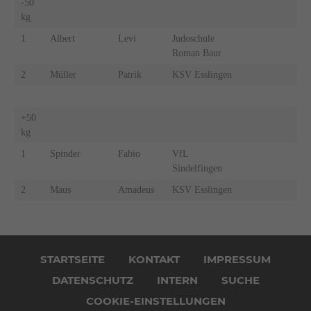
-50
kg
1
Albert
Levi
Judoschule
Roman Baur
2
Müller
Patrik
KSV Esslingen
+50
kg
1
Spinder
Fabio
VfL
Sindelfingen
2
Maus
Amadeus
KSV Esslingen
Navigation
überspringen
STARTSEITE
KONTAKT
IMPRESSUM
DATENSCHUTZ
INTERN
SUCHE
COOKIE-EINSTELLUNGEN