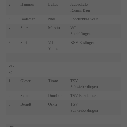
2
Hammer
Lukas
Judoschule
Roman Baur
3
Bodamer
Niel
Sportschule West
4
Sanz
Marvin
VfL
Sindelfingen
5
Sari
Veli
KSV Esslingen
Yunus
-46
kg
1
Glaser
Timm
TSV
Schwieberdingen
2
Schott
Dominik
TSV Bernhausen
3
Berndt
Oskar
TSV
Schwieberdingen