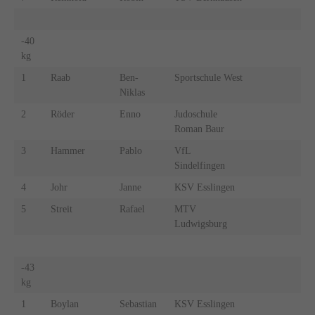
-40
kg
1
Raab
Ben-
Sportschule West
Niklas
2
Röder
Enno
Judoschule
Roman Baur
3
Hammer
Pablo
VfL
Sindelfingen
4
Johr
Janne
KSV Esslingen
5
Streit
Rafael
MTV
Ludwigsburg
-43
kg
1
Boylan
Sebastian
KSV Esslingen