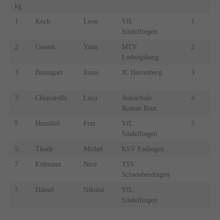
kg
1
Koch
Leon
VfL
1
Her
Sindelfingen
2
Cosson
Yann
MTV
2
Bel
Ludwigsburg
3
Baumgart
Jonas
JC Herrenberg
3
Eis
3
Chiavarella
Luca
Judoschule
4
Ans
Roman Baur
5
Hornikel
Peer
VfL
5
Sch
Sindelfingen
5
Thode
Michel
KSV Esslingen
7
Erdmann
Nico
TSV
Schwieberdingen
7
Hänsel
Nikolai
VfL
Sindelfingen