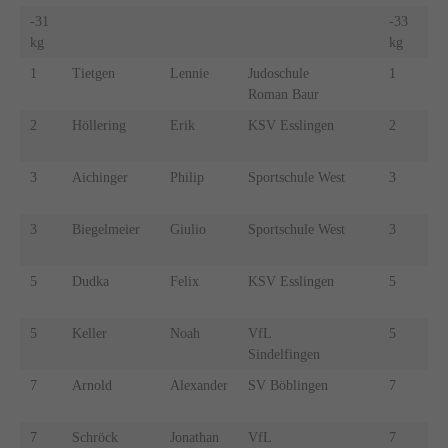
-31
-33
kg
kg
1
Tietgen
Lennie
Judoschule
1
Rei
Roman Baur
2
Höllering
Erik
KSV Esslingen
2
Mai
3
Aichinger
Philip
Sportschule West
3
Bö
3
Biegelmeier
Giulio
Sportschule West
3
Sch
5
Dudka
Felix
KSV Esslingen
5
Kr
5
Keller
Noah
VfL
5
Pie
Sindelfingen
7
Arnold
Alexander
SV Böblingen
7
Iya
7
Schröck
Jonathan
VfL
7
Ne