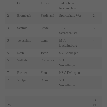
1
Ott
Timon
Judoschule
1
Leh
Roman Baur
2
Brombach
Ferdinand
Sportschule West
2
Al
3
Schmid
David
TSV
3
Hau
Scharnhausen
3
Terashima
Lenn
MTV
4
Reu
Ludwigsburg
5
Reeb
Jacob
SV Böblingen
5
Wilhelm
Domenick
VfL
Sindelfingen
7
Riemer
Finn
KSV Esslingen
7
Vrbljan
Roko
VfL
Sindelfingen
-
-30
28
kg