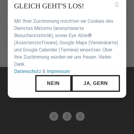
Inhalt
GLEICH GEHT'S LOS!
2.
KJC Ravensburg
JJV
überspringen
Friedrichshafen
Mit Ihrer Zustimmung möchten wir Cookies des
3.
TSB Ravensburg II
Dienstes Matomo (anonymisierte
3.
KG VfL Ulm - TV
Besucherstatistik), sowie Eye-Able®
Wiblingen
(Assistenzsoftware), Google Maps (Vereinskarte)
5.
JJV Friedrichshafen
und Google Calender (Termine) einsetzen. Über
Ihre Zustimmung würden wir uns freuen. Vielen
Dank.
Navigation
Datenschutz
&
Impressum
überspringen
STARTSEITE
KONTAKT
IMPRESSUM
NEIN
JA, GERN
DATENSCHUTZ
INTERN
SUCHE
COOKIE-EINSTELLUNGEN