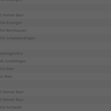
JS Roman Baur
KSV Esslingen
TSV Bernhausen
TSV Schwieberdingen
Vaihingen/Enz
VfL Sindelfingen
TSV Rohr
SS West
JS Roman Baur
JS Roman Baur
ASV Aichwald