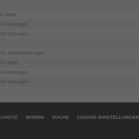
SS West
KSV Esslingen
KSV Esslingen
TSV Schwieberdingen
TSV Rohr
KSV Esslingen
KSV Esslingen
SCHUTZ
INTERN
SUCHE
COOKIE-EINSTELLUNGE