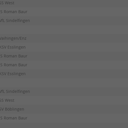
SS West
JS Roman Baur
VfL Sindelfingen
Vaihingen/Enz
KSV Esslingen
JS Roman Baur
JS Roman Baur
KSV Esslingen
VfL Sindelfingen
SS West
SV Böblingen
JS Roman Baur