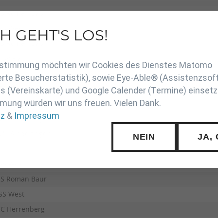
JS Roman Baur
SS West
H GEHT'S LOS!
JS Roman Baur
en
TSV Flacht
Zustimmung möchten wir Cookies des Dienstes Matomo
rte Besucherstatistik), sowie Eye-Able® (Assistenzsof
TSV Rohr
 (Vereinskarte) und Google Calender (Termine) einsetz
mung würden wir uns freuen. Vielen Dank.
TSV Bernhausen
tz
&
Impressum
VfL Sindelfingen
VfL Sindelfingen
NEIN
JA,
SS West
JS Roman Baur
SS West
JC Herrenberg