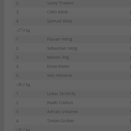
2.
Samy Trojano
3.
Colin Klink
4.
Samuel Klotz
-27,4 kg
1.
Florian Hörig
2.
Sebastian Seng
3.
Marvin Illig
3.
Enno Röder
5.
Veit Hölderle
-28,1 kg
1.
Lukas Strilecky
2.
Noah Coskun
3.
Adrian Urbanek
4.
Timon Gruber
-29,2 kg