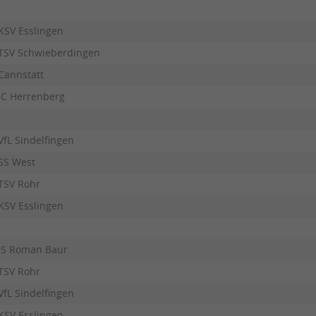
KSV Esslingen
TSV Schwieberdingen
Cannstatt
JC Herrenberg
VfL Sindelfingen
SS West
TSV Rohr
KSV Esslingen
JS Roman Baur
TSV Rohr
VfL Sindelfingen
KSV Esslingen