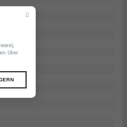
tware),
en. Über
 GERN