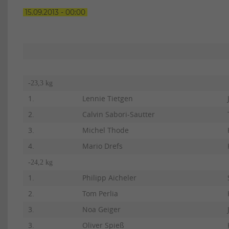
15.09.2013 - 00:00
-23,3 kg
1.
Lennie Tietgen
2.
Calvin Sabori-Sautter
3.
Michel Thode
4.
Mario Drefs
-24,2 kg
1.
Philipp Aicheler
2.
Tom Perlia
3.
Noa Geiger
3.
Oliver Spieß