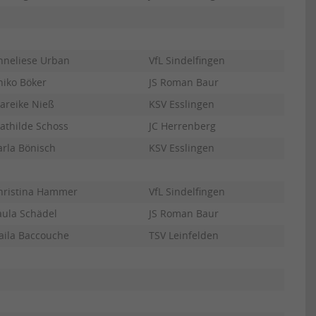
nneliese Urban
VfL Sindelfingen
niko Böker
JS Roman Baur
areike Nieß
KSV Esslingen
athilde Schoss
JC Herrenberg
arla Bönisch
KSV Esslingen
hristina Hammer
VfL Sindelfingen
aula Schädel
JS Roman Baur
aila Baccouche
TSV Leinfelden