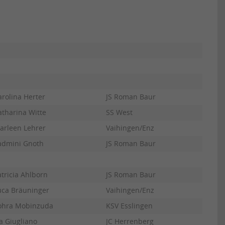
arolina Herter
JS Roman Baur
atharina Witte
SS West
arleen Lehrer
Vaihingen/Enz
admini Gnoth
JS Roman Baur
atricia Ahlborn
JS Roman Baur
uca Bräuninger
Vaihingen/Enz
ohra Mobinzuda
KSV Esslingen
a Giugliano
JC Herrenberg