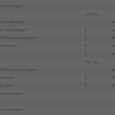
KSV Esslingen
-32,8 kg
JS Roman Baur
1.
A
VfL Sindelfingen
2.
A
TSV Schwieberdingen
3.
M
TSV Flacht
3.
M
4.
K
-38,3 kg
TSV Schwieberdingen
1.
C
TSV Rohr
2.
P
SS West
3.
N
KSV Esslingen
KSV Esslingen