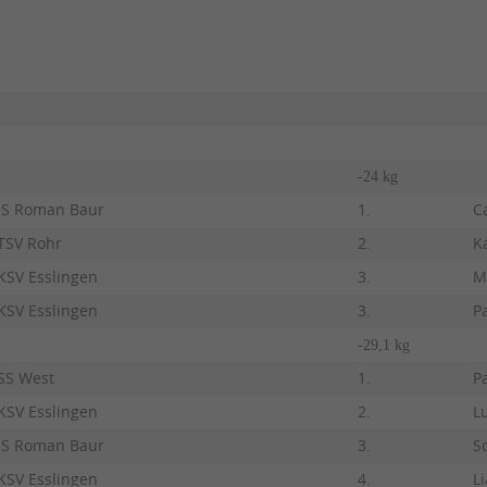
-24 kg
JS Roman Baur
1.
C
TSV Rohr
2.
K
KSV Esslingen
3.
M
KSV Esslingen
3.
P
-29,1 kg
SS West
1.
P
KSV Esslingen
2.
L
JS Roman Baur
3.
S
KSV Esslingen
4.
Li