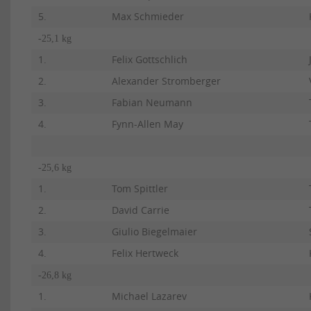
5.
Max Schmieder
-25,1 kg
1.
Felix Gottschlich
2.
Alexander Stromberger
3.
Fabian Neumann
4.
Fynn-Allen May
-25,6 kg
1.
Tom Spittler
2.
David Carrie
3.
Giulio Biegelmaier
4.
Felix Hertweck
-26,8 kg
1.
Michael Lazarev