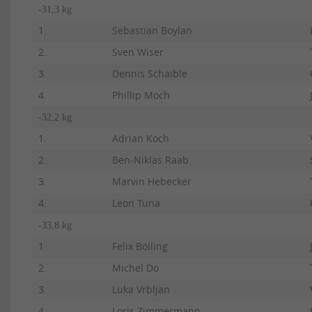
-31,3 kg
1.
Sebastian Boylan
2.
Sven Wiser
3.
Dennis Schaible
4.
Phillip Moch
-32,2 kg
1.
Adrian Koch
2.
Ben-Niklas Raab
3.
Marvin Hebecker
4.
Leon Tuna
-33,8 kg
1.
Felix Bölling
2.
Michel Do
3.
Luka Vrbljan
4.
Loris Zimmermann