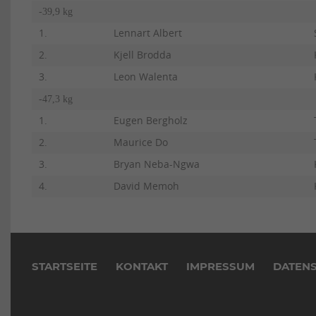
-39,9 kg
1.
Lennart Albert
2.
Kjell Brodda
3.
Leon Walenta
-47,3 kg
1.
Eugen Bergholz
2.
Maurice Do
3.
Bryan Neba-Ngwa
4.
David Memoh
Navigation
überspringen
STARTSEITE
KONTAKT
IMPRESSUM
DATEN