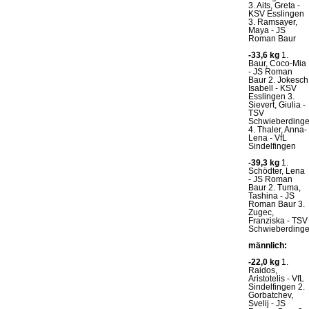
3. Aits, Greta -
KSV Esslingen
3. Ramsayer,
Maya - JS
Roman Baur
-33,6 kg
1.
Baur, Coco-Mia
- JS Roman
Baur 2. Jokesch
Isabell - KSV
Esslingen 3.
Sievert, Giulia -
TSV
Schwieberding
4. Thaler, Anna-
Lena - VfL
Sindelfingen
-39,3 kg
1.
Schödter, Lena
- JS Roman
Baur 2. Tuma,
Tashina - JS
Roman Baur 3.
Zugec,
Franziska - TSV
Schwieberding
männlich:
-22,0 kg
1.
Raidos,
Aristotelis - VfL
Sindelfingen 2.
Gorbatchev,
Svelij - JS