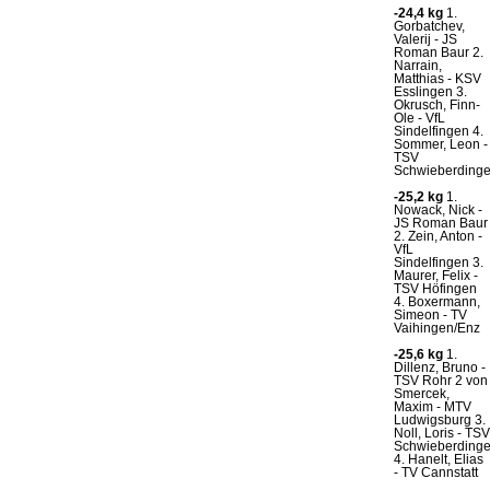
-24,4 kg
1.
Gorbatchev,
Valerij - JS
Roman Baur 2.
Narrain,
Matthias - KSV
Esslingen 3.
Okrusch, Finn-
Ole - VfL
Sindelfingen 4.
Sommer, Leon -
TSV
Schwieberding
-25,2 kg
1.
Nowack, Nick -
JS Roman Baur
2. Zein, Anton -
VfL
Sindelfingen 3.
Maurer, Felix -
TSV Höfingen
4. Boxermann,
Simeon - TV
Vaihingen/Enz
-25,6 kg
1.
Dillenz, Bruno -
TSV Rohr 2 von
Smercek,
Maxim - MTV
Ludwigsburg 3.
Noll, Loris - TSV
Schwieberding
4. Hanelt, Elias
- TV Cannstatt