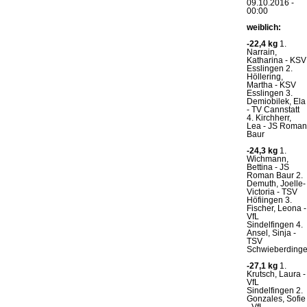
09.10.2016 -
00:00
weiblich:
-22,4 kg
1.
Narrain,
Katharina - KSV
Esslingen 2.
Höllering,
Martha - KSV
Esslingen 3.
Demiobilek, Ela
- TV Cannstatt
4. Kirchherr,
Lea - JS Roman
Baur
-24,3 kg
1.
Wichmann,
Bettina - JS
Roman Baur 2.
Demuth, Joelle-
Victoria - TSV
Höfiingen 3.
Fischer, Leona -
VfL
Sindelfingen 4.
Ansel, Sinja -
TSV
Schwieberding
-27,1 kg
1.
Krutsch, Laura -
VfL
Sindelfingen 2.
Gonzales, Sofie
- VfL