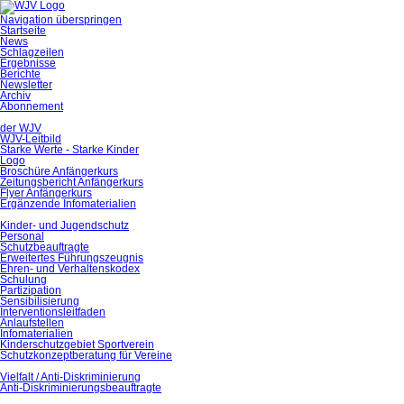
Navigation überspringen
Startseite
News
Schlagzeilen
Ergebnisse
Berichte
Newsletter
Archiv
Abonnement
der WJV
WJV-Leitbild
Starke Werte - Starke Kinder
Logo
Broschüre Anfängerkurs
Zeitungsbericht Anfängerkurs
Flyer Anfängerkurs
Ergänzende Infomaterialien
Kinder- und Jugendschutz
Personal
Schutzbeauftragte
Erweitertes Führungszeugnis
Ehren- und Verhaltenskodex
Schulung
Partizipation
Sensibilisierung
Interventionsleitfaden
Anlaufstellen
Infomaterialien
Kinderschutzgebiet Sportverein
Schutzkonzeptberatung für Vereine
Vielfalt / Anti-Diskriminierung
Anti-Diskriminierungsbeauftragte