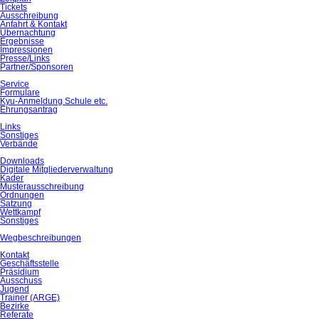
Tickets
Ausschreibung
Anfahrt & Kontakt
Übernachtung
Ergebnisse
Impressionen
Presse/Links
Partner/Sponsoren
Service
Formulare
Kyu‐Anmeldung Schule etc.
Ehrungsantrag
Links
Sonstiges
Verbände
Downloads
Digitale Mitgliederverwaltung
Kader
Musterausschreibung
Ordnungen
Satzung
Wettkampf
Sonstiges
Wegbeschreibungen
Kontakt
Geschäftsstelle
Präsidium
Ausschuss
Jugend
Trainer (ARGE)
Bezirke
Referate