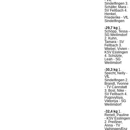
Sindelfingen 3.
Schäfer, Mara -
SV Fellbach 4.
Henkel,
Friederike - VfL
Sindelfingen
-29,7 kg
1.
Schöpp, Tessa -
SG Weilimdorf
2. Kuhn,
Tamara - SV
Fellbach 3.
Wiebel, Vivien -
KSV Esslingen
4. Schützle,
Leah - SG
Weilimdorf
-30,3 kg
1.
Specht, Nelly -
VfL
Sindelfingen 2.
Brandt, Yvonne
- TV Cannstatt
3. Bosl, Nike -
SV Fellbach 4.
Pugovytsya,
Viktoriya - SG
Weilimdorf
-32,4 kg
1.
Renell, Pauline
- KSV Esslingen
2. Preißner,
Anna - TV
Vaihingen/Enz