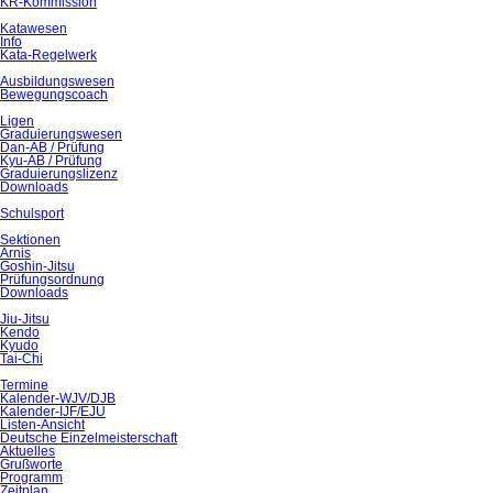
KR-Kommission
Katawesen
Info
Kata-Regelwerk
Ausbildungswesen
Bewegungscoach
Ligen
Graduierungswesen
Dan-AB / Prüfung
Kyu-AB / Prüfung
Graduierungslizenz
Downloads
Schulsport
Sektionen
Arnis
Goshin-Jitsu
Prüfungsordnung
Downloads
Jiu-Jitsu
Kendo
Kyudo
Tai-Chi
Termine
Kalender-WJV/DJB
Kalender-IJF/EJU
Listen-Ansicht
Deutsche Einzelmeisterschaft
Aktuelles
Grußworte
Programm
Zeitplan