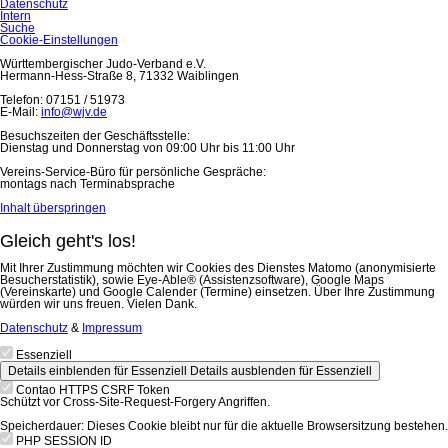
Datenschutz
Intern
Suche
Cookie-Einstellungen
Württembergischer Judo-Verband e.V.
Hermann-Hess-Straße 8, 71332 Waiblingen
Telefon: 07151 / 51973
E-Mail:
info@wjv.de
Besuchszeiten der Geschäftsstelle:
Dienstag und Donnerstag von 09:00 Uhr bis 11:00 Uhr
Vereins-Service-Büro für persönliche Gespräche:
montags nach Terminabsprache
Inhalt überspringen
Gleich geht's los!
Mit Ihrer Zustimmung möchten wir Cookies des Dienstes Matomo (anonymisierte
Besucherstatistik), sowie Eye-Able® (Assistenzsoftware), Google Maps
(Vereinskarte) und Google Calender (Termine) einsetzen. Über Ihre Zustimmung
würden wir uns freuen. Vielen Dank.
Datenschutz
&
Impressum
Essenziell
Details einblenden
für Essenziell
Details ausblenden
für Essenziell
Contao HTTPS CSRF Token
Schützt vor Cross-Site-Request-Forgery Angriffen.
Speicherdauer:
Dieses Cookie bleibt nur für die aktuelle Browsersitzung bestehen.
PHP SESSION ID