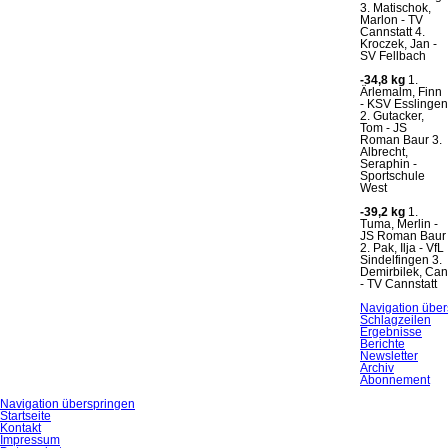
3. Matischok,
Marlon - TV
Cannstatt 4.
Kroczek, Jan -
SV Fellbach
-34,8 kg
1.
Ärlemalm, Finn
- KSV Esslingen
2. Gutacker,
Tom - JS
Roman Baur 3.
Albrecht,
Seraphin -
Sportschule
West
-39,2 kg
1.
Tuma, Merlin -
JS Roman Baur
2. Pak, Ilja - VfL
Sindelfingen 3.
Demirbilek, Can
- TV Cannstatt
Navigation übe
Schlagzeilen
Ergebnisse
Berichte
Newsletter
Archiv
Abonnement
Navigation überspringen
Startseite
Kontakt
Impressum