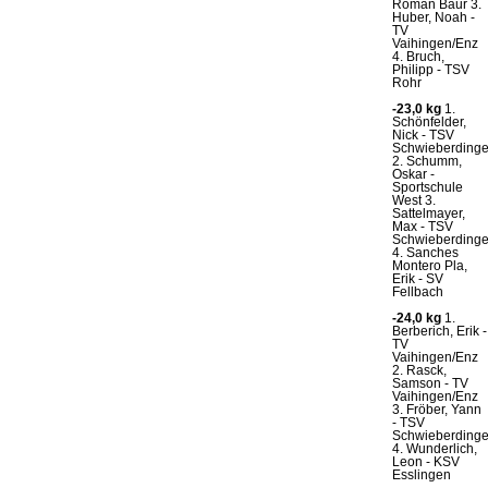
Roman Baur 3.
Huber, Noah -
TV
Vaihingen/Enz
4. Bruch,
Philipp - TSV
Rohr
-23,0 kg
1.
Schönfelder,
Nick - TSV
Schwieberding
2. Schumm,
Oskar -
Sportschule
West 3.
Sattelmayer,
Max - TSV
Schwieberding
4. Sanches
Montero Pla,
Erik - SV
Fellbach
-24,0 kg
1.
Berberich, Erik -
TV
Vaihingen/Enz
2. Rasck,
Samson - TV
Vaihingen/Enz
3. Fröber, Yann
- TSV
Schwieberding
4. Wunderlich,
Leon - KSV
Esslingen