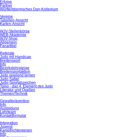
Erfolge
Partner
Württembergisches Dan-Kollegium
Vereine
Tabellen-Ansicht
Karten-Ansicht
WJV-Stellenbörse
WEB-Akademie
WJV-Shop
Allgemein
Fanartikel
Referate
Judo mit Handicap
Breitensport
Info
Bezirkslehrgänge
Breitensportaktion
Judo spielend lernen
Judo-Safari
Judo-Sportabzeichen
Taiso - das 4. Element des Judo
Literatur und Quellen
Themen/Technik
Gewaltprävention
Info
Ausbildung
Lehrteam
Kontaktformular
Integration
Jugend
Kampfrichterwesen
Info