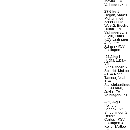
Maxim - TV
Vaihingen/Enz
27,6 kg
1.
Dogan, Ahmet
Muhammed -
Sportschule
West 2. Brecht,
Julian - TV
Vaihingen/Enz
3. Airi, Fabio -
KSV Esslingen
4. Bruder,
Adrian - KSV
Esslingen
-28,8 kg
1.
Fuchs, Luca -
VfL
Sindelfingen 2.
Schmid, Matteo
- TSV Rohr 3.
Tantner, Noah -
TSV
Schwieberding
3. Besserer,
Jovin - TV
Vaihingen/Enz
-29,6 kg
1.
Pointner,
Lennox - VfL
Sindelfingen 2.
Deuschle,
Carlos - KSV
Esslingen 3.
Keller, Matteo -
VfL