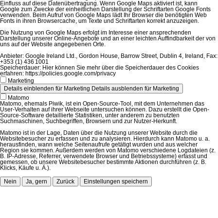
Einfluss auf diese Datenübertragung. Wenn Google Maps aktiviert ist, kann
Google zum Zwecke der einheitlichen Darstellung der Schriftarten Google Fonts
verwenden. Beim Aufruf von Google Maps lädt Ihr Browser die benötigten Web
Fonts in ihren Browsercache, um Texte und Schriftarten korrekt anzuzeigen.
Die Nutzung von Google Maps erfolgt im Interesse einer ansprechenden
Darstellung unserer Online-Angebote und an einer leichten Auffindbarkeit der von
uns auf der Website angegebenen Orte.
Anbieter:
Google Ireland Ltd., Gordon House, Barrow Street, Dublin 4, Ireland, Fax:
+353 (1) 436 1001
Speicherdauer:
Hier können Sie mehr über die Speicherdauer des Cookies
erfahren: https://policies.google.com/privacy
Marketing
Details einblenden
für Marketing
Details ausblenden
für Marketing
Matomo
Matomo, ehemals Piwik, ist ein Open-Source-Tool, mit dem Unternehmen das
User-Verhalten auf ihrer Webseite untersuchen können. Dazu erstellt die Open-
Source-Software detaillierte Statistiken, unter anderem zu benutzten
Suchmaschinen, Suchbegriffen, Browsern und zur Nutzer-Herkunft.
Matomo ist in der Lage, Daten über die Nutzung unserer Website durch die
Websitebesucher zu erfassen und zu analysieren. Hierdurch kann Matomo u. a.
herausfinden, wann welche Seitenaufrufe getätigt wurden und aus welcher
Region sie kommen. Außerdem werden von Matomo verschiedene Logdateien (z.
B. IP-Adresse, Referrer, verwendete Browser und Betriebssysteme) erfasst und
gemessen, ob unsere Websitebesucher bestimmte Aktionen durchführen (z. B.
Klicks, Käufe u. Ä.).
Nein
Ja, gern
Zurück
Einstellungen speichern