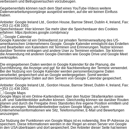
verbessern und Betrugsversuchen vorzubeugen.
Gegebenenfalls können nach dem Start eines YouTube-Videos weitere
Datenverarbeitungsvorgänge ausgelöst werden, auf die wir keinen Einfluss
haben.
Anbieter:
Google Ireland Ltd., Gordon House, Barrow Street, Dublin 4, Ireland, Fax:
+353 (1) 436 1001
Speicherdauer:
Hier können Sie mehr über die Speicherdauer des Cookies
erfahren: https://policies.google.com/privacy
Google Calendar
Google Kalender ist ein Onlinedienst zur privaten Terminverwaltung des US-
amerikanischen Unternehmens Google. Google Kalender ermöglicht das Erstellen
und Bearbeiten von Kalendern mit Terminen und Erinnerungen. Nutzer können
darüber Termine eintragen und andere User zu Terminen einladen. Sie können
die Anwendung mit anderen Google-Diensten wie Google Drive und Google Meet
verknüpfen.
Die eingegebenen Daten werden in Google Kalender für die Planung, die
Durchführung, die Anzeige und ggf. für die Nachbereitung der Termine verwendet.
Bei der Nutzung von Google Kalender werden personenbezogene Daten
verarbeitet, gespeichert und an Google weitergegeben. Somit werden
personenbezogene Daten auf den Servern von Google Calendar gespeichert.
Anbieter:
Google Ireland Ltd., Gordon House, Barrow Street, Dublin 4, Ireland, Fax:
+353 (1) 436 1001
Google Maps
Google Maps ist ein Online-Kartendienst, über den Nutzer Straßenkarten sowie
Luft- und Satellitenbilder aufrufen können. Gleichzeitig können sie darüber Routen
planen und durch die Freigabe ihres Standortes ihre eigene Position ermitteln und
Dritten anzeigen. Webseitenbetreiber nutzen Google Maps, um Usern
Unternehmensinformationen wie Sitz, Telefonnummer, E-Mail und Bewertungen
anzuzeigen.
Zur Nutzung der Funktionen von Google Maps ist es notwendig, Ihre IP-Adresse zu
speichern. Diese Informationen werden in der Regel an einen Server von Google
in den USA übertragen und dort gespeichert. Der Anbieter dieser Seite hat keinen