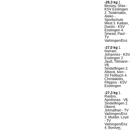
-26,3 kg
1.
Bessey, Silas -
KSV Esslingen
2. Tsiakmakis,
Aleko -
Sportschule
West 3. Kalkan,
Danilo - KSV
Esslingen 4.
Smead, Paul -
TV
Vaihingen/Enz
-27,0 kg
1.
Narrain,
Johannes - KSV
Esslingen 2.
Jauß, Tillmann -
VfL
Sindelfingen 3.
Albeck, Iven -
SV Fellbach 4.
Christakidis,
Filippos - KSV
Essliingen
-27,3 kg
1.
Raidos,
Apollonas - VfL
Sindelfingen 2.
Oberst.
Johnathan - TV
Vaihingen/Enz
3. Mulder. Loyd
- TV
Vaihingen/Enz
4. Boniver,