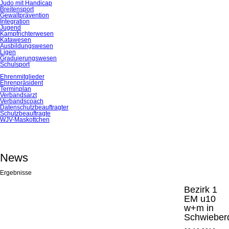
Judo mit Handicap
Breitensport
Gewaltprävention
Integration
Jugend
Kampfrichterwesen
Katawesen
Ausbildungswesen
Ligen
Graduierungswesen
Schulsport
Ehrenmitglieder
Ehrenpräsident
Terminplan
Verbandsarzt
Verbandscoach
Datenschutz­beauftragter
Schutzbeauftragte
WJV-Maskottchen
News
Ergebnisse
Bezirk 1
EM u10
w+m in
Schwieber