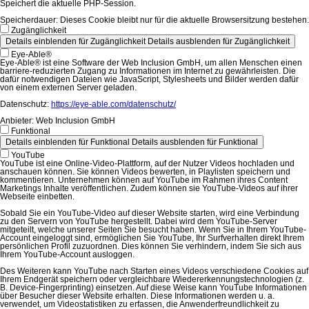
Speichert die aktuelle PHP-Session.
Speicherdauer:
Dieses Cookie bleibt nur für die aktuelle Browsersitzung bestehen.
Zugänglichkeit
Details einblenden
für Zugänglichkeit
Details ausblenden
für Zugänglichkeit
Eye-Able®
Eye-Able® ist eine Software der Web Inclusion GmbH, um allen Menschen einen
barriere-reduzierten Zugang zu Informationen im Internet zu gewährleisten. Die
dafür notwendigen Dateien wie JavaScript, Stylesheets und Bilder werden dafür
von einem externen Server geladen.
Datenschutz:
https://eye-able.com/datenschutz/
Anbieter:
Web Inclusion GmbH
Funktional
Details einblenden
für Funktional
Details ausblenden
für Funktional
YouTube
YouTube ist eine Online-Video-Plattform, auf der Nutzer Videos hochladen und
anschauen können. Sie können Videos bewerten, in Playlisten speichern und
kommentieren. Unternehmen können auf YouTube im Rahmen ihres Content
Marketings Inhalte veröffentlichen. Zudem können sie YouTube-Videos auf ihrer
Webseite einbetten.
Sobald Sie ein YouTube-Video auf dieser Website starten, wird eine Verbindung
zu den Servern von YouTube hergestellt. Dabei wird dem YouTube-Server
mitgeteilt, welche unserer Seiten Sie besucht haben. Wenn Sie in Ihrem YouTube-
Account eingeloggt sind, ermöglichen Sie YouTube, Ihr Surfverhalten direkt Ihrem
persönlichen Profil zuzuordnen. Dies können Sie verhindern, indem Sie sich aus
Ihrem YouTube-Account ausloggen.
Des Weiteren kann YouTube nach Starten eines Videos verschiedene Cookies auf
Ihrem Endgerät speichern oder vergleichbare Wiedererkennungstechnologien (z.
B. Device-Fingerprinting) einsetzen. Auf diese Weise kann YouTube Informationen
über Besucher dieser Website erhalten. Diese Informationen werden u. a.
verwendet, um Videostatistiken zu erfassen, die Anwenderfreundlichkeit zu