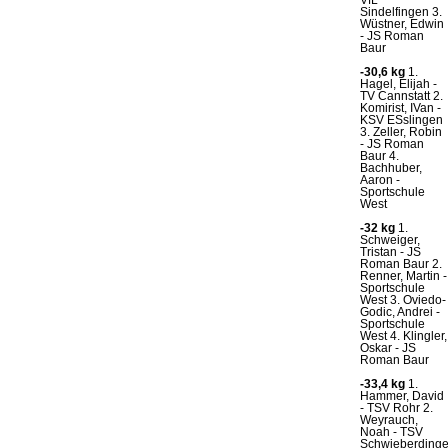
Sindelfingen 3.
Wüstner, Edwin
- JS Roman
Baur
-30,6 kg
1.
Hagel, Elijah -
TV Cannstatt 2.
Komirist, IVan -
KSV ESslingen
3. Zeller, Robin
- JS Roman
Baur 4.
Bachhuber,
Aaron -
Sportschule
West
-32 kg
1.
Schweiger,
Tristan - JS
Roman Baur 2.
Renner, Martin -
Sportschule
West 3. Oviedo-
Godic, Andrei -
Sportschule
West 4. Klingler,
Oskar - JS
Roman Baur
-33,4 kg
1.
Hammer, David
- TSV Rohr 2.
Weyrauch,
Noah - TSV
Schwieberding