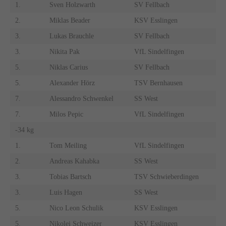
1.
Sven Holzwarth
SV Fellbach
2.
Miklas Beader
KSV Esslingen
3.
Lukas Brauchle
SV Fellbach
3.
Nikita Pak
VfL Sindelfingen
5.
Niklas Carius
SV Fellbach
5.
Alexander Hörz
TSV Bernhausen
7.
Alessandro Schwenkel
SS West
7.
Milos Pepic
VfL Sindelfingen
-34 kg
1.
Tom Meiling
VfL Sindelfingen
2.
Andreas Kahabka
SS West
3.
Tobias Bartsch
TSV Schwieberdingen
3.
Luis Hagen
SS West
5.
Nico Leon Schulik
KSV Esslingen
5.
Nikolei Schweizer
KSV Esslingen