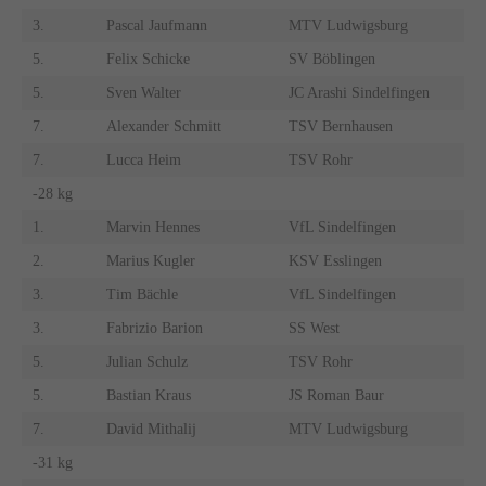
3.
Pascal Jaufmann
MTV Ludwigsburg
5.
Felix Schicke
SV Böblingen
5.
Sven Walter
JC Arashi Sindelfingen
7.
Alexander Schmitt
TSV Bernhausen
7.
Lucca Heim
TSV Rohr
-28 kg
1.
Marvin Hennes
VfL Sindelfingen
2.
Marius Kugler
KSV Esslingen
3.
Tim Bächle
VfL Sindelfingen
3.
Fabrizio Barion
SS West
5.
Julian Schulz
TSV Rohr
5.
Bastian Kraus
JS Roman Baur
7.
David Mithalij
MTV Ludwigsburg
-31 kg