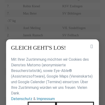
7.
Robin Kiesel
KSV Esslingen
7.
Max Beier
SV Böblingen
-37 kg
1.
Axel Meiling
VfL Sindelfingen
2.
Jannik Rumsch
SV Fellbach
3.
Hannes Walker
VfL Sindelfingen
Inhalt
GLEICH GEHT'S LOS!
3.
Gabriel Grünewald
JC Herrenberg
überspringen
5.
Christian Streff
MTV Ludwigsburg
Mit Ihrer Zustimmung möchten wir Cookies des
5.
Sanan Cotchini
SS West
Dienstes Matomo (anonymisierte
Besucherstatistik), sowie Eye-Able®
7.
Markus Haug
TSV Schwieberdingen
(Assistenzsoftware), Google Maps (Vereinskarte)
7.
Mattis Windmüller
SV Böblingen
und Google Calender (Termine) einsetzen. Über
-40 kg
Ihre Zustimmung würden wir uns freuen. Vielen
Dank.
1.
P. Camargo-Appinger
SS West
Datenschutz
&
Impressum
2.
Michael Stocker
MTV Ludwigsburg