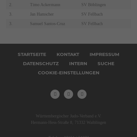
2.
Timo Ackermann
SV Böblingen
3.
Jan Hamscher
SV Fellbach
3.
Samuel Santos-Cruz
SV Fellbach
Navigation
überspringen
STARTSEITE
KONTAKT
IMPRESSUM
DATENSCHUTZ
INTERN
SUCHE
COOKIE-EINSTELLUNGEN
Württembergischer Judo-Verband e.V.
Hermann-Hess-Straße 8, 71332 Waiblingen