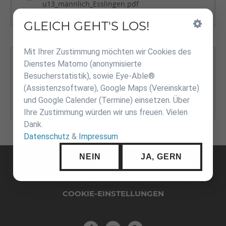
u13_männlich_Esslingen.pdf
GLEICH GEHT'S LOS!
Inhalt
überspringen
Mit Ihrer Zustimmung möchten wir Cookies des
Weiblich u13
Dienstes Matomo (anonymisierte
Besucherstatistik), sowie Eye-Able®
2022-10-02 Bezirk 1_EM
(187,7 KiB)
(Assistenzsoftware), Google Maps (Vereinskarte)
u13_weiblich_Esslingen.pdf
und Google Calender (Termine) einsetzen. Über
Ihre Zustimmung würden wir uns freuen. Vielen
Dank.
Datenschutz
&
Impressum
Navigation
NEIN
JA, GERN
überspringen
STARTSEITE
KONTAKT
IMPRESSUM
DATENSCHUTZ
INTERN
SUCHE
COOKIE-EINSTELLUNGEN