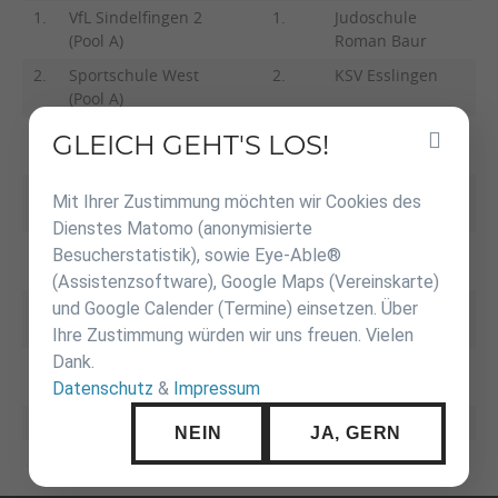
1.
VfL Sindelfingen 2
1.
Judoschule
(Pool A)
Roman Baur
2.
Sportschule West
2.
KSV Esslingen
(Pool A)
3.
KSV Esslingen
3.
TSV
GLEICH GEHT'S LOS!
Inhalt
(Pool B)
Schwiederdingen
überspringen
3.
VfL Sindelfingen 1
Mit Ihrer Zustimmung möchten wir Cookies des
(Pool B)
Dienstes Matomo (anonymisierte
5.
Judoschule Roman
Besucherstatistik), sowie Eye-Able®
Baur 1
(Assistenzsoftware), Google Maps (Vereinskarte)
5.
Judoschule Roman
und Google Calender (Termine) einsetzen. Über
Baur 2
Ihre Zustimmung würden wir uns freuen. Vielen
Dank.
7.
TSV
Datenschutz
&
Impressum
Schwieberdingen
7.
TSV Bernhausen
NEIN
JA, GERN