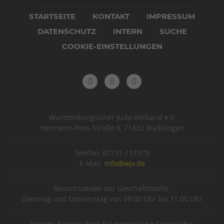
Navigation
überspringen
STARTSEITE
KONTAKT
IMPRESSUM
DATENSCHUTZ
INTERN
SUCHE
COOKIE-EINSTELLUNGEN
Württembergischer Judo-Verband e.V.
Hermann-Hess-Straße 8, 71332 Waiblingen
Telefon: 07151 / 51973
E-Mail:
info@wjv.de
Besuchszeiten der Geschäftsstelle:
Dienstag und Donnerstag von 09:00 Uhr bis 11:00 Uhr
Vereins-Service-Büro für persönliche Gespräche: