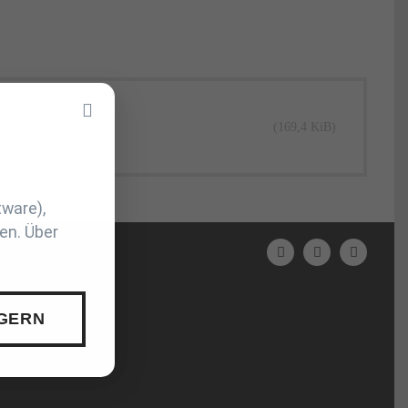
(169,4 KiB)
tware),
en. Über
 GERN