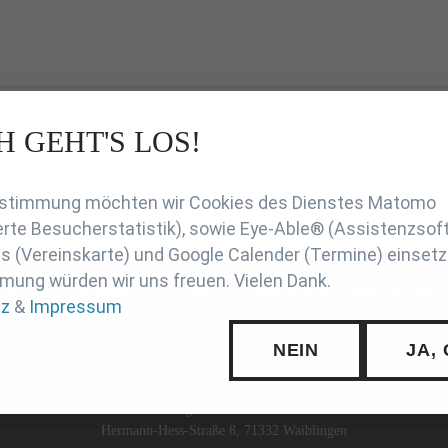
H GEHT'S LOS!
en
Zustimmung möchten wir Cookies des Dienstes Matomo
rte Besucherstatistik), sowie Eye-Able® (Assistenzsof
 (Vereinskarte) und Google Calender (Termine) einsetz
mung würden wir uns freuen. Vielen Dank.
CHUTZ
INTERN
SUCHE
COOKIE-EINSTELLUNGEN
tz
&
Impressum
NEIN
JA,
Württembergischer Judo-Verband e.V.
Hermann-Hess-Straße 8, 71332 Waiblingen