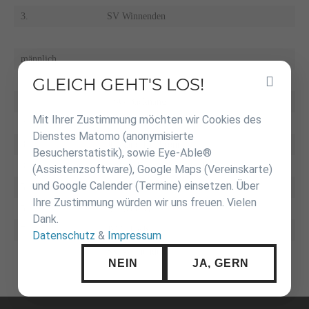
3.
SV Winnenden
männlich
GLEICH GEHT'S LOS!
Inhalt
überspringen
1.
TSG Backnang
Mit Ihrer Zustimmung möchten wir Cookies des
2.
JT Steinheim
Dienstes Matomo (anonymisierte
3.
JC Kano Heilbronn
Besucherstatistik), sowie Eye-Able®
3.
TSB Schwäbisch Gmünd
(Assistenzsoftware), Google Maps (Vereinskarte)
und Google Calender (Termine) einsetzen. Über
5.
BCH Lauffen
Ihre Zustimmung würden wir uns freuen. Vielen
5.
JZ Heubach
Dank.
7.
JV Urbach
Datenschutz
&
Impressum
7.
SV Winnenden
NEIN
JA, GERN
Navigation