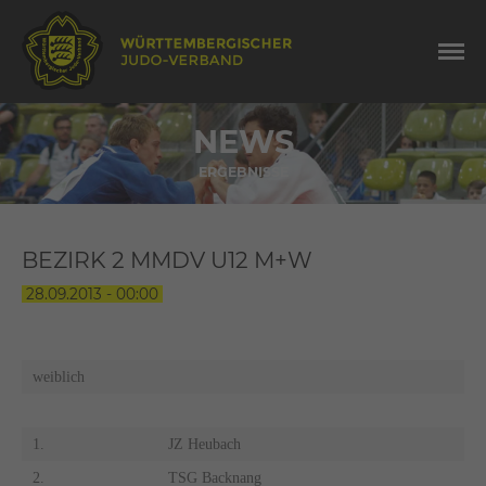
NEWS
ERGEBNISSE
BEZIRK 2 MMDV U12 M+W
28.09.2013 - 00:00
weiblich
1.
JZ Heubach
2.
TSG Backnang