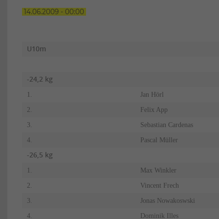
14.06.2009 - 00:00
U10m
-24,2 kg
1.
Jan Hörl
2.
Felix App
3.
Sebastian Cardenas
4.
Pascal Müller
-26,5 kg
1.
Max Winkler
2.
Vincent Frech
3.
Jonas Nowakoswski
4.
Dominik Illes