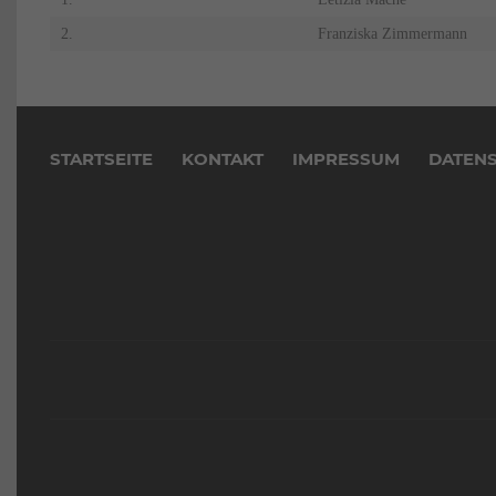
2.
Franziska Zimmermann
Navigation
überspringen
STARTSEITE
KONTAKT
IMPRESSUM
DATEN