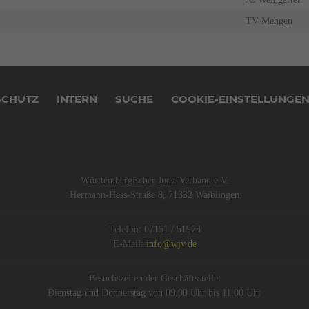
TV Mengen
SCHUTZ
INTERN
SUCHE
COOKIE-EINSTELLUNGE
Württembergischer Judo-Verband e.V.
Hermann-Hess-Straße 8, 71332 Waiblingen
Telefon: 07151 / 51973
E-Mail:
info@wjv.de
Besuchszeiten der Geschäftsstelle:
Dienstag und Donnerstag von 09:00 Uhr bis 11:00 Uhr