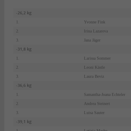
-26,2 kg
1.
Yvonne Fink
2.
Irina Lazareva
3.
Jana Jäger
-31,8 kg
1.
Larissa Sommer
2.
Leoni Kästle
3.
Laura Beviz
-36,6 kg
1.
Samantha-Joana Echteler
2.
Andrea Steinert
3.
Luisa Sauter
-39,1 kg
1.
Letizia Mache