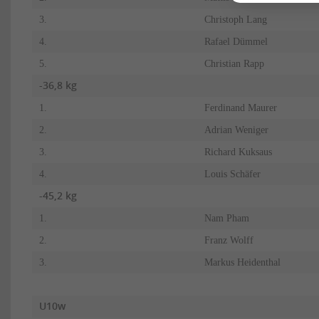
3.
Christoph Lang
4.
Rafael Dümmel
5.
Christian Rapp
-36,8 kg
1.
Ferdinand Maurer
2.
Adrian Weniger
3.
Richard Kuksaus
4.
Louis Schäfer
-45,2 kg
1.
Nam Pham
2.
Franz Wolff
3.
Markus Heidenthal
U10w