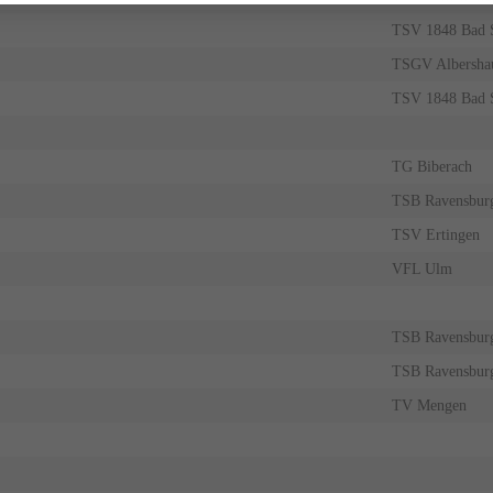
TSV 1848 Bad 
TSGV Albersha
TSV 1848 Bad 
TG Biberach
TSB Ravensbur
TSV Ertingen
VFL Ulm
TSB Ravensbur
TSB Ravensbur
TV Mengen