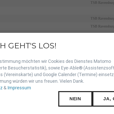
TSB Ravensbur
TSB Ravensbur
TSB Ravensbur
TSGV Albersha
TV Mengen
H GEHT'S LOS!
en
TSV Ertingen
Zustimmung möchten wir Cookies des Dienstes Matomo
Ehinger Sportcl
rte Besucherstatistik), sowie Eye-Able® (Assistenzsof
TSV Ertingen
 (Vereinskarte) und Google Calender (Termine) einsetz
mung würden wir uns freuen. Vielen Dank.
TSB Ravensbur
tz
&
Impressum
SV Göttingen
NEIN
JA,
TSB Ravensbur
TSV Schelkling