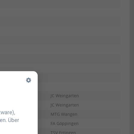
va
JC Weingarten
JC Weingarten
tware),
MTG Wangen
en. Über
enner
FA Göppingen
g
TSV Ertingen