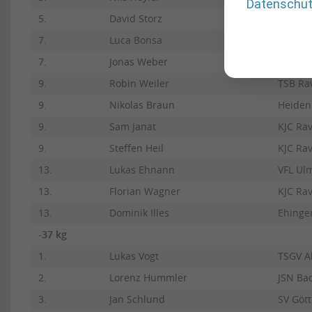
Datenschu
5.
David Storz
VFL Ul
7.
Luca Bonsa
TV Sche
7.
Jonas Weber
Heiden
9.
Robin Weiler
TSB Ra
9.
Nikolas Braun
Heiden
9.
Sam Janat
KJC Ra
9.
Steffen Heil
KJC Ra
13.
Lukas Ehnann
VFL Ul
13.
Florian Wagner
KJC Ra
13.
Dominik Illes
Ehinge
-37 kg
1.
Lukas Vogt
TSGV A
2.
Lorenz Hummler
JSN Ba
3.
Jan Schlund
SV Göt