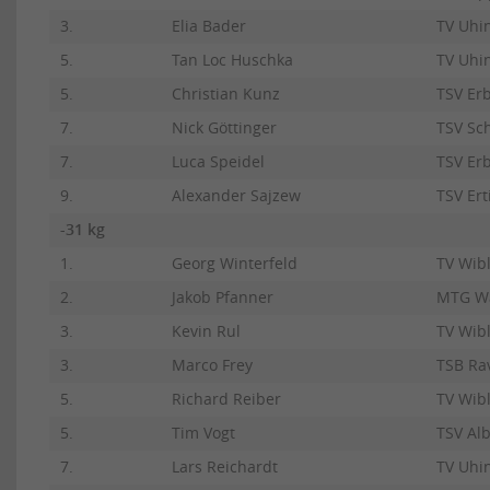
3.
Elia Bader
TV Uhi
5.
Tan Loc Huschka
TV Uhi
5.
Christian Kunz
TSV Er
7.
Nick Göttinger
TSV Sch
7.
Luca Speidel
TSV Er
9.
Alexander Sajzew
TSV Er
-31 kg
1.
Georg Winterfeld
TV Wib
2.
Jakob Pfanner
MTG W
3.
Kevin Rul
TV Wib
3.
Marco Frey
TSB Ra
5.
Richard Reiber
TV Wib
5.
Tim Vogt
TSV Al
7.
Lars Reichardt
TV Uhi