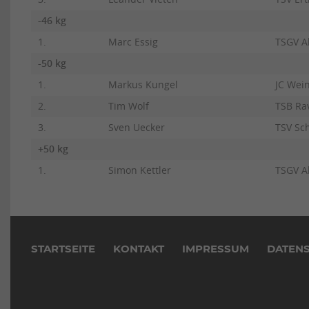
-46 kg
1.
Marc Essig
TSGV A
-50 kg
1.
Markus Kungel
JC Wei
2.
Tim Wolf
TSB Ra
3.
Sven Uecker
TSV Sch
+50 kg
1.
Simon Kettler
TSGV A
Navigation
überspringen
STARTSEITE
KONTAKT
IMPRESSUM
DATEN