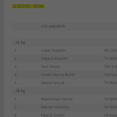
12.02.2012 - 00:00
u12 männlich
-26 kg
1.
Lukas Ruppert
VfL Ul
2.
Edgard Klassen
TV Wib
3.
Paul Munz
TSV Er
3.
Simon Marco Buntz
TSV La
5.
Daniel Gricuk
TV Wib
-28 kg
1.
Maximilian Sturov
TV Wib
2.
Marcel Hildwein
SV Göt
3.
Pascal Godon
FA Göp