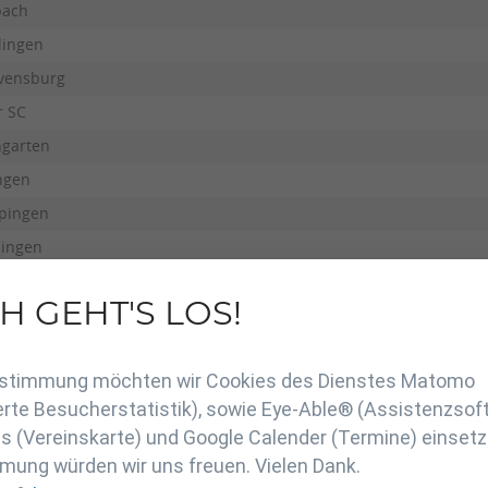
bach
lingen
vensburg
r SC
ngarten
ngen
pingen
lingen
angen
H GEHT'S LOS!
-33 kg
en
pingen
1.
Irina Lazare
Zustimmung möchten wir Cookies des Dienstes Matomo
vensburg
2.
Fiona Cicek
rte Besucherstatistik), sowie Eye-Able® (Assistenzsof
ngarten
3.
Pia Leupolz
 (Vereinskarte) und Google Calender (Termine) einsetz
lbershausen
3.
Alexandra J
mung würden wir uns freuen. Vielen Dank.
pingen
5.
Anna Herin