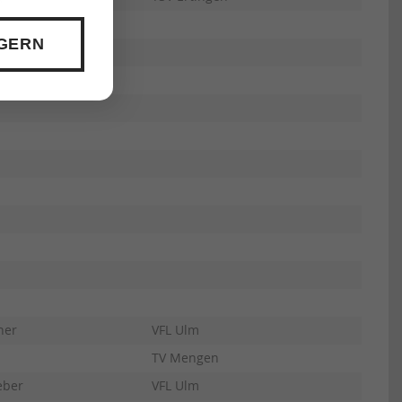
 GERN
ner
VFL Ulm
TV Mengen
eber
VFL Ulm