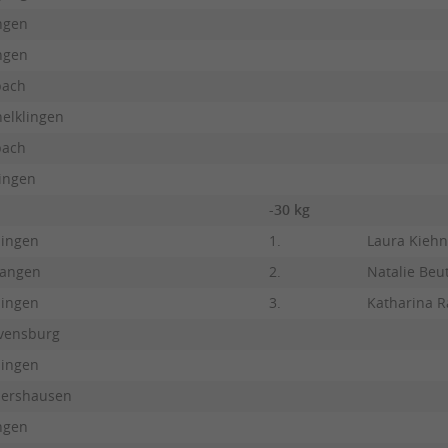
ngen
ngen
bach
elklingen
bach
tingen
-30 kg
lingen
1.
Laura Kieh
angen
2.
Natalie Beut
lingen
3.
Katharina R
vensburg
lingen
bershausen
ngen