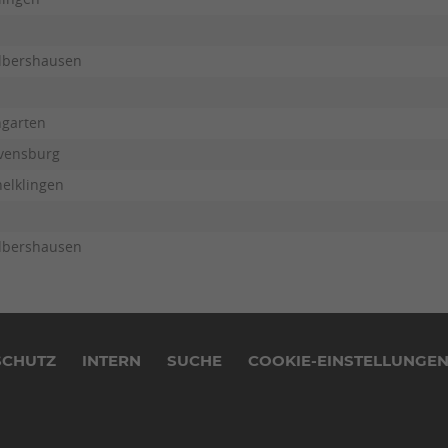
lbershausen
ngarten
vensburg
elklingen
lbershausen
SCHUTZ
INTERN
SUCHE
COOKIE-EINSTELLUNGE