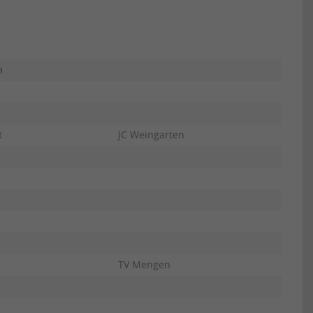
h
t
JC Weingarten
TV Mengen