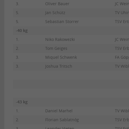
3.
Oliver Bauer
JC Wei
5.
Jan Schütz
TV Uhi
5.
Sebastian Storrer
TSV Er
-40 kg
1.
Niko Rakowezki
JC Wei
2.
Tom Geiges
TSV Er
3.
Miquel Schwenk
FA Göp
3.
Joshua Tritsch
TV Wib
-43 kg
1.
Daniel Marhel
TV Wib
2.
Florian Sablatnóg
TSV Er
3.
Leander Vieten
TSV Ert