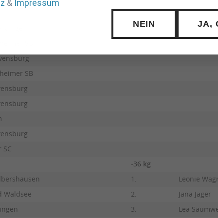
tz
&
Impressum
m
NEIN
JA,
lklingen
heimer SB
vensburg
heimer SB
vensburg
vensburg
m
vensburg
r SC
-36 kg
lbershausen
1.
Leonie Wag
d Waldsee
2.
Jana Jäger
tingen
3.
Lea Saumw