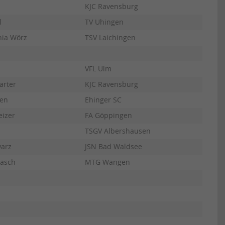
KJC Ravensburg
l
TV Uhingen
hia Wörz
TSV Laichingen
VFL Ulm
arter
KJC Ravensburg
en
Ehinger SC
eizer
FA Göppingen
TSGV Albershausen
arz
JSN Bad Waldsee
asch
MTG Wangen