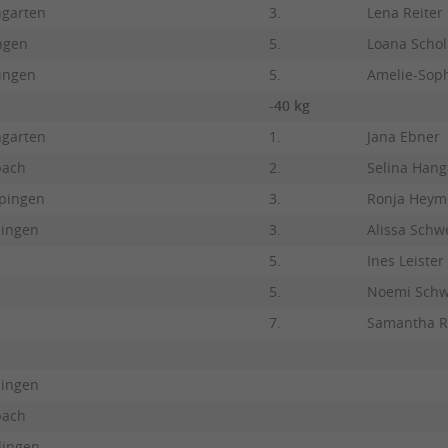
ngarten
3.
Lena Reiter
ngen
5.
Loana Schol
tingen
5.
Amelie-Sop
-40 kg
ngarten
1.
Jana Ebner
bach
2.
Selina Hang
pingen
3.
Ronja Heym
lingen
3.
Alissa Schw
5.
Ines Leister
5.
Noemi Schw
7.
Samantha R
lingen
bach
lingen