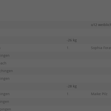
u12 weiblic
-26 kg
m
1.
Sophia Fora
lingen
bach
ichingen
lingen
-28 kg
lingen
1.
Maike Pilz
tingen
pingen