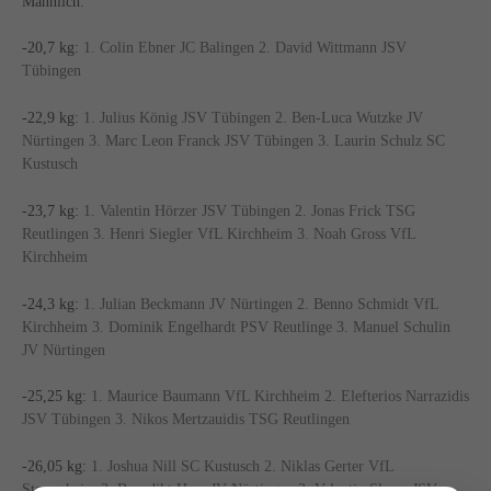
Männlich:
-20,7 kg:
1. Colin Ebner JC Balingen 2. David Wittmann JSV
Tübingen
-22,9 kg:
1. Julius König JSV Tübingen 2. Ben-Luca Wutzke JV
Nürtingen 3. Marc Leon Franck JSV Tübingen 3. Laurin Schulz SC
Kustusch
-23,7 kg:
1. Valentin Hörzer JSV Tübingen 2. Jonas Frick TSG
Reutlingen 3. Henri Siegler VfL Kirchheim 3. Noah Gross VfL
Kirchheim
-24,3 kg:
1. Julian Beckmann JV Nürtingen 2. Benno Schmidt VfL
Kirchheim 3. Dominik Engelhardt PSV Reutlinge 3. Manuel Schulin
JV Nürtingen
-25,25 kg:
1. Maurice Baumann VfL Kirchheim 2. Elefterios Narrazidis
JSV Tübingen 3. Nikos Mertzauidis TSG Reutlingen
-26,05 kg:
1. Joshua Nill SC Kustusch 2. Niklas Gerter VfL
Stammheim 3. Benedikt Haas JV Nürtingen 3. Valentin Slama JSV