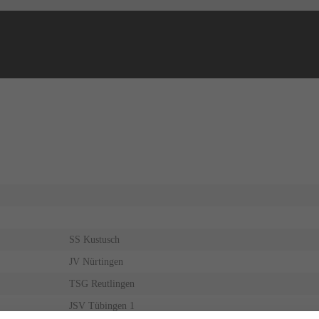
NEWS
ERGEBNISSE
SS Kustusch
JV Nürtingen
TSG Reutlingen
JSV Tübingen 1