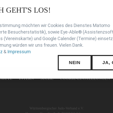
JSV Tübingen 2
H GEHT'S LOS!
en
Zustimmung möchten wir Cookies des Dienstes Matomo
rte Besucherstatistik), sowie Eye-Able® (Assistenzsof
JSV Tübingen 1
 (Vereinskarte) und Google Calender (Termine) einsetz
JSV Tübingen 2
mung würden wir uns freuen. Vielen Dank.
SS Kustusch
tz
&
Impressum
NEIN
JA,
CHUTZ
INTERN
SUCHE
COOKIE-EINSTELLUNGEN
Württembergischer Judo-Verband e.V.