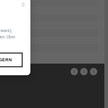
tware),
en. Über
 GERN