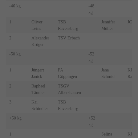
-46 kg
-48
kg
1.
Oliver
TSB
Jennifer
JC We
Leins
Ravensburg
Müller
2.
Alexander
TSV Erbach
Krüger
-50 kg
-52
kg
1.
Jüngert
FA
Jana
KJC
Janick
Göppingen
Schmid
Raven
2.
Raphael
TSGV
Täumer
Albershausen
3.
Kai
TSB
Schindler
Ravensburg
+50 kg
+52
kg
1.
Selina
KJC