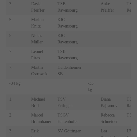
3.
David
TSB
Anke
TSG
Pfeiffer
Ravensburg
Pfeiffer
Reutl
5.
Marlon
KJC
Knitz
Ravensburg
5.
Niclas
KJC
Müller
Ravensburg
7.
Leonel
TSB
Pires
Ravensburg
7.
Martin
Heidenheimer
Ostrowski
SB
-34 kg
-33
kg
1.
Michael
TSV
Diana
TSB
Brul
Ertingen
Bajramov
Raven
2.
Marcel
TSGV
Rebecca
TSV 
Brunnbauer
Hattenhofen
Schneider
3.
Erik
SV Göttingen
Lea
JJV