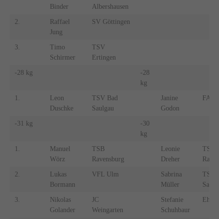
Binder
Albershausen
2.
Raffael
SV Göttingen
Jung
3.
Timo
TSV
Schirmer
Ertingen
-28 kg
-28
kg
1.
Leon
TSV Bad
Janine
FA Gö
Duschke
Saulgau
Godon
-31 kg
-30
kg
1.
Manuel
TSB
Leonie
TSB
Wörz
Ravensburg
Dreher
Raven
2.
Lukas
VFL Ulm
Sabrina
TSBV
Bormann
Müller
Saulg
3.
Nikolas
JC
Stefanie
Ehing
Golander
Weingarten
Schuhbaur