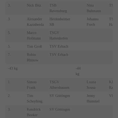
3.
Nick Bitz
TSB
Nina
TSV E
Ravensburg
Buhmann
3.
Alexander
Heidenheimer
Johanna
TSG
Kazinberda
SB
Frech
Hatte
5.
Marco
TSGV
Hofmann
Hattenhofen
5.
Tim Groß
TSV Erbach
7.
Robin
TSV Erbach
Rhinow
-43 kg
-44
kg
1.
Simon
TSGV
Luana
KJC
Frank
Albershausen
Sousa
Raven
2.
Tim
SV Göttingen
Jenny
VfL 
Scheyhing
Hummel
3.
Kendrick
SV Göttingen
Booker