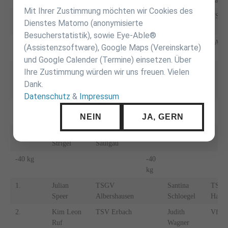
Lutz
Schneider
Saulg
Mit Ihrer Zustimmung möchten wir Cookies des
3.
Johannes
MTG
Elena
TS G
Dienstes Matomo (anonymisierte
Patzner
Wangen
Hagmann
Besucherstatistik), sowie Eye-Able®
5.
Simon
TSGV
Valeria
FA Gö
(Assistenzsoftware), Google Maps (Vereinskarte)
Burkardt
Hattenhofen
Kaiser
und Google Calender (Termine) einsetzen. Über
5.
Max-
MTG
Ihre Zustimmung würden wir uns freuen. Vielen
Immanuel
Wangen
Dank.
Mayer
Datenschutz
&
Impressum
7.
Dennis
TSV Bad
NEIN
JA, GERN
Miller
Saulgau
7.
Markus
TSV Bad
Strigel
Saulgau
-40 kg
-40
kg
1.
Julian
TSGV
Santina
TSG
Speer
Albershausen
Schloegel
Hatte
2.
Kim Leon
TSV Erbach
Judith
VfL 
Ruf
Wagner