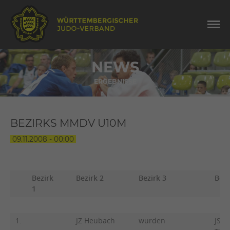
NEWS
ERGEBNISSE
BEZIRKS MMDV U10M
09.11.2008 - 00:00
Bezirk
Bezirk 2
Bezirk 3
Bezi
1
1.
JZ Heubach
wurden
JSV