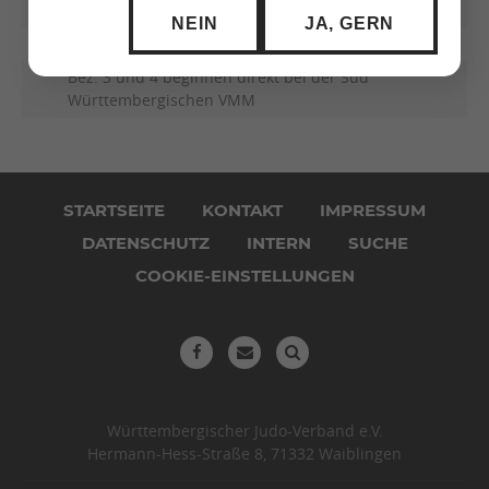
NEIN
JA, GERN
Bez. 3 und 4 beginnen direkt bei der Süd
Württembergischen VMM
Navigation
überspringen
STARTSEITE
KONTAKT
IMPRESSUM
DATENSCHUTZ
INTERN
SUCHE
COOKIE-EINSTELLUNGEN
Württembergischer Judo-Verband e.V.
Hermann-Hess-Straße 8, 71332 Waiblingen