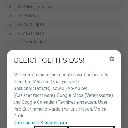
3.
KSV Holzgerlingen
3.
SV Fellbach
5.
KSV Esslingen I
5.
KSV Esslingen II
7.
TSV Leinfelden
GLEICH GEHT'S LOS!
Inhalt
überspringen
Bezirk 2 VMM U12m
Mit Ihrer Zustimmung möchten wir Cookies des
Dienstes Matomo (anonymisierte
1.
JZ Heubach
Besucherstatistik), sowie Eye-Able®
(Assistenzsoftware), Google Maps (Vereinskarte)
2.
TSG Backnang II
und Google Calender (Termine) einsetzen. Über
3.
TSG Backnang I
Ihre Zustimmung würden wir uns freuen. Vielen
3.
JT Steinheim
Dank.
5.
JC Bietigheim
Datenschutz
&
Impressum