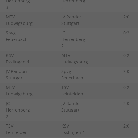
Herrenberg
Herrenberg
3
2
MTV
JV Randori
2:0
Ludwigsburg
Stuttgart
Spvg
JC
0:2
Feuerbach
Herrenberg
2
KSV
MTV
0:2
Esslingen 4
Ludwigsburg
JV Randori
Spvg
2:0
Stuttgart
Feuerbach
MTV
TSV
0:2
Ludwigsburg
Leinfelden
JC
JV Randori
2:0
Herrenberg
Stuttgart
2
TSV
KSV
2:0
Leinfelden
Esslingen 4