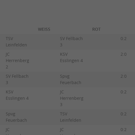
WEISS
ROT
TSV
SV Fellbach
0:2
Leinfelden
3
JC
KSV
2:0
Herrenberg
Esslingen 4
2
SV Fellbach
Spvg
2:0
3
Feuerbach
KSV
JC
0:2
Esslingen 4
Herrenberg
3
Spvg
TSV
0:2
Feuerbach
Leinfelden
JC
JC
0:2