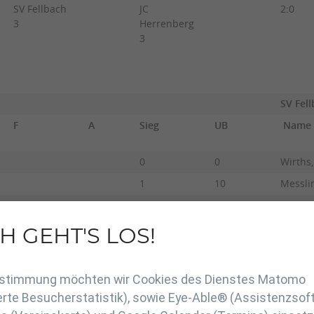
SV Fellbach
JC
2:0
3
Herrenberg
3
SV Fell
F
A
Sieg
UB
Name
0
0
Wirths
1
10
Messli
0
0
Bobert,
0
0
Razmys
H GEHT'S LOS!
Alexan
en
2
20
Zustimmung möchten wir Cookies des Dienstes Matomo
rte Besucherstatistik), sowie Eye-Able® (Assistenzsof