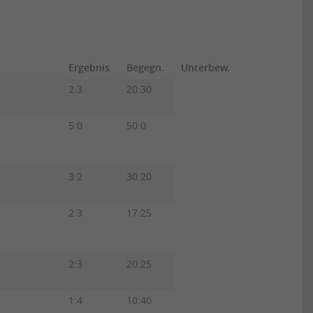
Ergebnis
Begegn.
Unterbew.
2:3
20:30
5:0
50:0
3:2
30:20
2:3
17:25
2:3
20:25
1:4
10:40