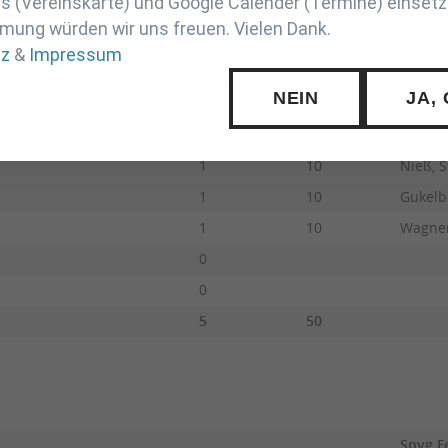
 (Vereinskarte) und Google Calender (Termine) einsetz
mung würden wir uns freuen. Vielen Dank.
KSV Es
tz
&
Impressum
F
A
Sieg
UB
Name
NEIN
JA,
1
10
1
10
Nieß, S
1
10
Gukelb
1
10
Wagner
0
0
5
50
Spvg F