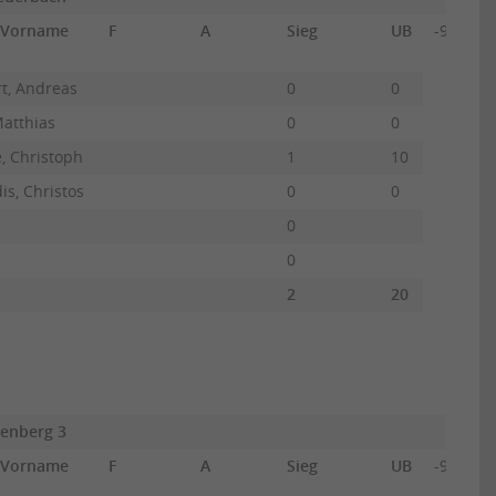
 Vorname
F
A
Sieg
UB
-90
Ra
Al
t, Andreas
0
0
Matthias
0
0
, Christoph
1
10
is, Christos
0
0
0
0
2
20
renberg 3
 Vorname
F
A
Sieg
UB
-90
Mu
Fa