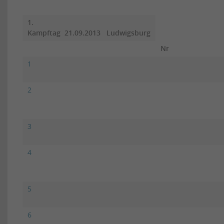
1.
Kampftag 21.09.2013 Ludwigsburg
Nr
1
2
3
4
5
6