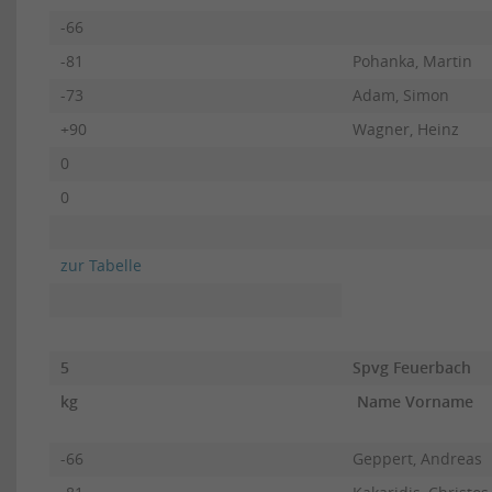
-66
-81
Pohanka, Martin
-73
Adam, Simon
+90
Wagner, Heinz
0
0
zur Tabelle
5
Spvg Feuerbach
kg
Name Vorname
-66
Geppert, Andreas