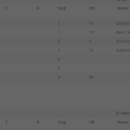
F
A
Sieg
UB
Name
1
10
Gepper
1
10
Baur, 
0
0
Bächtle
1
10
Kakarid
0
0
3
30
JC Her
F
A
Sieg
UB
Name