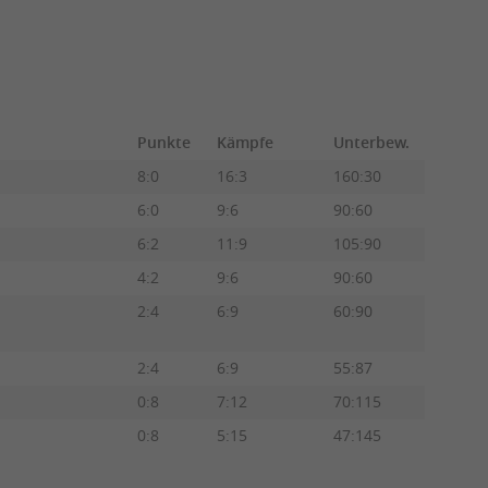
Punkte
Kämpfe
Unterbew.
8:0
16:3
160:30
6:0
9:6
90:60
6:2
11:9
105:90
4:2
9:6
90:60
2:4
6:9
60:90
2:4
6:9
55:87
0:8
7:12
70:115
0:8
5:15
47:145