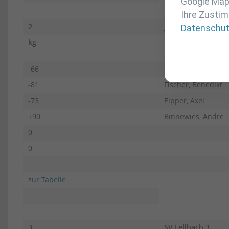
Google Maps
Ihre Zustim
2
JC Herrenberg 2
Datenschu
kg
Name Vorname
-66
Grünewald, David
-81
Fischer, Benedikt
-73
Eipper, Axel
+90
Binnewies, Andre
0
0
zur Tabelle
3
SV Fellbach 3