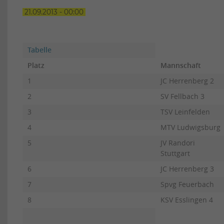
21.09.2013 - 00:00
Tabelle
Platz
Mannschaft
1
JC Herrenberg 2
2
SV Fellbach 3
3
TSV Leinfelden
4
MTV Ludwigsburg
5
JV Randori
Stuttgart
6
JC Herrenberg 3
7
Spvg Feuerbach
8
KSV Esslingen 4