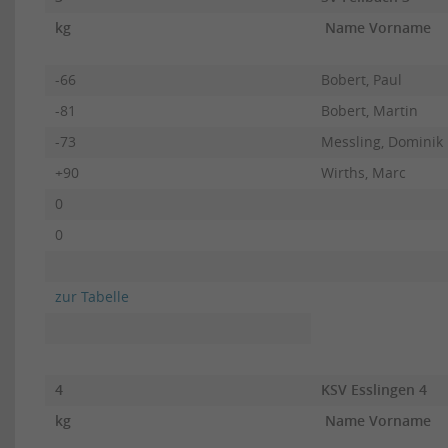
kg
Name Vorname
-66
Bobert, Paul
-81
Bobert, Martin
-73
Messling, Dominik
+90
Wirths, Marc
0
0
zur Tabelle
4
KSV Esslingen 4
kg
Name Vorname