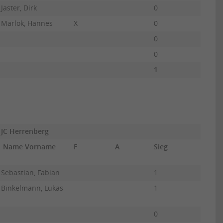
Jaster, Dirk
0
0
Marlok, Hannes
X
0
0
0
0
1
10
JC Herrenberg
Name Vorname
F
A
Sieg
UB
Sebastian, Fabian
1
10
Binkelmann, Lukas
1
10
0
0