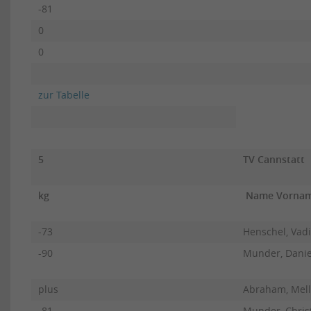
-81
0
0
zur Tabelle
5
TV Cannstatt
kg
Name Vorn
-73
Henschel, Vad
-90
Munder, Danie
plus
Abraham, Mell
-81
Munder, Chris