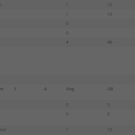
n
1
10
1
10
0
0
4
40
ame
F
A
Sieg
UB
0
0
0
0
ner
1
10