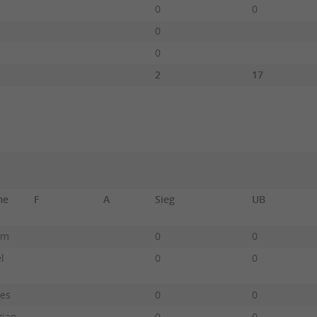
0
0
0
0
2
17
ame
F
A
Sieg
UB
im
0
0
l
0
0
es
0
0
tian
0
0