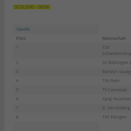
02.10.2010 - 00:00
Tabelle
Platz
Mannschaft
1
TSV
Schwieberdin
2
SV Böblingen 
3
Randori Stuttg
4
TSV Rohr
5
TV Cannstatt
6
Spvg Feuerba
7
JC Herrenberg
8
TSV Eltingen