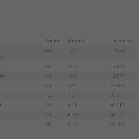
Punkte
Kämpfe
Unterbew.
6:0
12:3
114:30
gen
2
6:0
11:4
110:40
art
4:4
12:8
120:77
4:4
12:8
120:80
4:2
7:7
70:67
ch
2:4
4:11
40:110
2:8
6:18
60:177
0:6
5:10
47:100