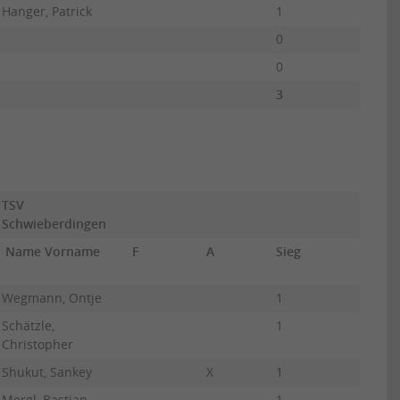
Hanger, Patrick
1
10
0
0
3
30
TSV
Schwieberdingen
Name Vorname
F
A
Sieg
UB
Wegmann, Ontje
1
10
Schätzle,
1
10
Christopher
Shukut, Sankey
X
1
10
Mergl, Bastian
1
7