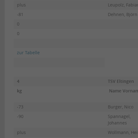
plus
Leupolz, Fabia
-81
Dehnen, Björn
0
0
zur Tabelle
4
TSV Eltingen
kg
Name Vorn
-73
Burger, Nico
-90
Spannagel,
Johannes
plus
Wollmann, Hei