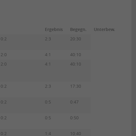
Ergebnis
Begegn.
Unterbew.
0:2
2:3
20:30
2:0
4:1
40:10
2:0
4:1
40:10
0:2
2:3
17:30
0:2
0:5
0:47
0:2
0:5
0:50
0:2
1:4
10:40