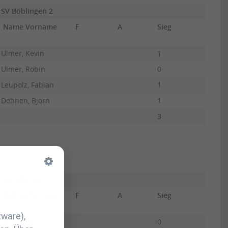
SV Böblingen 2
Name Vorname
F
A
Sieg
UB
Ulmer, Kevin
1
10
Ulmer, Robin
0
0
Leupolz, Fabian
1
10
Dehnen, Björn
1
10
3
30
TSV Eltingen
Name Vorname
F
A
Sieg
UB
tware),
Burger, Nico
0
0