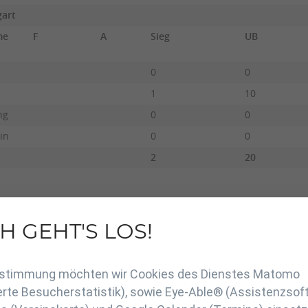
gart
ame
F
A
Sieg
UB
0
0
1
10
ng
0
0
in
0
0
2
20
H GEHT'S LOS!
en
ame
F
A
Sieg
UB
Zustimmung möchten wir Cookies des Dienstes Matomo
rte Besucherstatistik), sowie Eye-Able® (Assistenzsof
an
X
1
10