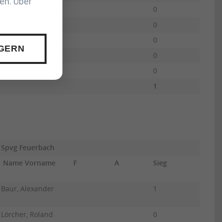
en. Über
Knopki, Wolfgang
0
0
Wollmann, Heiner
0
0
0
0
 GERN
0
0
1
10
Spvg Feuerbach
Name Vorname
F
A
Sieg
UB
Baur, Alexander
1
10
Lörcher, Roland
0
0