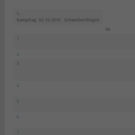
1.
Kampftag 02.10.2010 Schwieberdingen
Nr
1
2
3
4
5
6
7