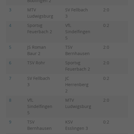
Böblingen 2
3
MTV
SV Fellbach
2:0
3:0
Ludwigsburg
3
4
Sportvg
VfL
0:2
0:5
Feuerbach 2
Sindelfingen
5
5
JS Roman
TSV
2:0
3:2
Baur 2
Bernhausen
6
TSV Rohr
Sportvg
2:0
3:2
Feuerbach 2
7
SV Fellbach
JC
0:2
0:3
3
Herrenberg
2
8
VfL
MTV
2:0
4:1
Sindelfingen
Ludwigsburg
5
9
TSV
KSV
0:2
1:4
Bernhausen
Esslingen 3