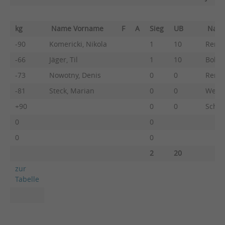
kg
Name Vorname
F
A
Sieg
UB
Nam
-90
Komericki, Nikola
1
10
Rents
-66
Jäger, Til
1
10
Bohne
-73
Nowotny, Denis
0
0
Rents
-81
Steck, Marian
0
0
Wende
+90
0
0
Schos
0
0
0
0
2
20
zur
Tabelle