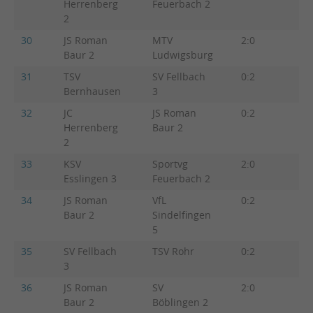
Herrenberg
Feuerbach 2
2
30
JS Roman
MTV
2:0
3:2
Baur 2
Ludwigsburg
31
TSV
SV Fellbach
0:2
2:3
Bernhausen
3
32
JC
JS Roman
0:2
1:4
Herrenberg
Baur 2
2
33
KSV
Sportvg
2:0
4:1
Esslingen 3
Feuerbach 2
34
JS Roman
VfL
0:2
1:4
Baur 2
Sindelfingen
5
35
SV Fellbach
TSV Rohr
0:2
1:4
3
36
JS Roman
SV
2:0
3:2
Baur 2
Böblingen 2