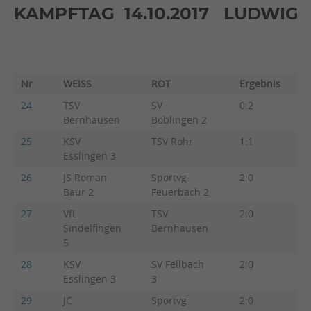
KAMPFTAG 14.10.2017 LUDWIG
Nr
WEISS
ROT
Ergebnis
Be
24
TSV
SV
0:2
0:5
Bernhausen
Böblingen 2
25
KSV
TSV Rohr
1:1
2:2
Esslingen 3
26
JS Roman
Sportvg
2:0
4:1
Baur 2
Feuerbach 2
27
VfL
TSV
2:0
5:0
Sindelfingen
Bernhausen
5
28
KSV
SV Fellbach
2:0
4:1
Esslingen 3
3
29
JC
Sportvg
2:0
3:2