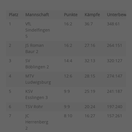
TABELLE
Platz
Mannschaft
Punkte
Kämpfe
Unterbew.
1
VfL
16:2
36:7
348:61
Sindelfingen
5
2
JS Roman
16:2
27:16
264:151
Baur 2
3
SV
14:4
32:13
320:127
Böblingen 2
4
MTV
12:6
28:15
274:147
Ludwigsburg
5
KSV
9:9
25:19
241:187
Esslingen 3
6
TSV Rohr
9:9
20:24
197:240
7
JC
8:10
16:27
157:261
Herrenberg
2