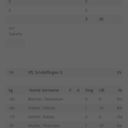
0
0
0
0
3
30
zur
Tabelle
19
VfL Sindelfingen 5
SV Bö
kg
Name Vorname
F
A
Sieg
UB
Nam
-90
Böttner, Sebastian
0
0
Rost, 
-66
Staber, Fabian
1
10
Beier
-73
Göhler, Niklas
0
0
Slang
-81
Müller, Thorsten
1
10
Dehne