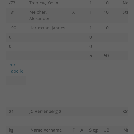
-73
Treptow, Kevin
1
10
Nowot
-81
Melcher,
X
1
10
Steck
Alexander
+90
Hartmann, Jannes
1
10
0
0
0
0
5
50
zur
Tabelle
21
JC Herrenberg 2
KSV E
kg
Name Vorname
F
A
Sieg
UB
Nam