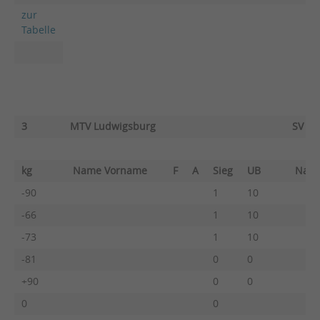
zur
Tabelle
3
MTV Ludwigsburg
SV Fe
kg
Name Vorname
F
A
Sieg
UB
Nam
-90
1
10
-66
1
10
-73
1
10
-81
0
0
+90
0
0
0
0