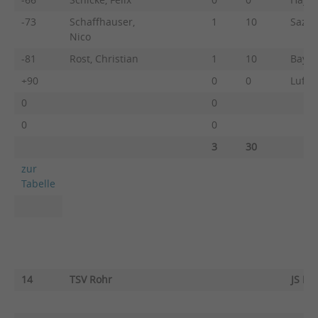
-73
Schaffhauser,
1
10
Sazin
Nico
-81
Rost, Christian
1
10
Bayer,
+90
0
0
Luft,
0
0
0
0
3
30
zur
Tabelle
14
TSV Rohr
JS Ro