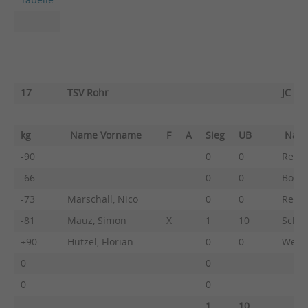
17
TSV Rohr
JC He
kg
Name Vorname
F
A
Sieg
UB
Nam
-90
0
0
Rents
-66
0
0
Bohne
-73
Marschall, Nico
0
0
Rents
-81
Mauz, Simon
X
1
10
Schos
+90
Hutzel, Florian
0
0
Wend
0
0
0
0
1
10