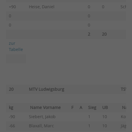
+90
Heise, Daniel
0
0
Schulz
0
0
0
0
2
20
zur
Tabelle
20
MTV Ludwigsburg
TSV 
kg
Name Vorname
F
A
Sieg
UB
Nam
-90
Siebert, Jakob
1
10
Komer
-66
Blaxall, Marc
1
10
Jäger,