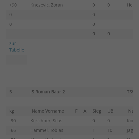
+90
Knezevic, Zoran
0
0
Heise
0
0
0
0
0
0
zur
Tabelle
5
JS Roman Baur 2
TSV B
kg
Name Vorname
F
A
Sieg
UB
Nam
-90
Kirschner, Silas
0
0
Komer
-66
Hammel, Tobias
1
10
Jäger,