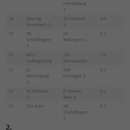
Herrenberg
2
18
Sportvg
SV Fellbach
2:0
3:0
Feuerbach 2
3
19
VfL
SV
0:2
2:3
Sindelfingen
Böblingen 2
5
20
MTV
TSV
2:0
5:0
Ludwigsburg
Bernhausen
21
JC
KSV
0:2
1:4
Herrenberg
Esslingen 3
2
22
SV Fellbach
JS Roman
0:2
0:3
3
Baur 2
23
TSV Rohr
VfL
0:2
1:4
Sindelfingen
5
2.