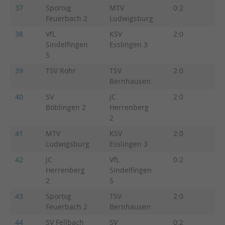
37
Sportvg
MTV
0:2
1:4
Feuerbach 2
Ludwigsburg
38
VfL
KSV
2:0
4:1
Sindelfingen
Esslingen 3
5
39
TSV Rohr
TSV
2:0
3:2
Bernhausen
40
SV
JC
2:0
4:1
Böblingen 2
Herrenberg
2
41
MTV
KSV
2:0
3:2
Ludwigsburg
Esslingen 3
42
JC
VfL
0:2
0:5
Herrenberg
Sindelfingen
2
5
43
Sportvg
TSV
2:0
4:1
Feuerbach 2
Bernhausen
44
SV Fellbach
SV
0:2
1:4