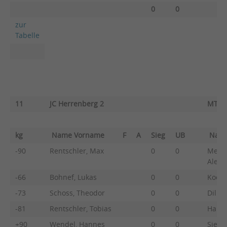
0
0
zur
Tabelle
11
JC Herrenberg 2
MTV 
kg
Name Vorname
F
A
Sieg
UB
Nam
-90
Rentschler, Max
0
0
Melch
Alexa
-66
Bohnef, Lukas
0
0
Koch,
-73
Schoss, Theodor
0
0
Dillm
-81
Rentschler, Tobias
0
0
Hartm
+90
Wendel, Hannes
0
0
Sieber