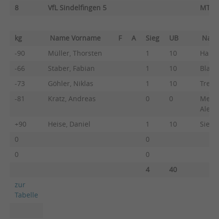
8
VfL Sindelfingen 5
MTV 
kg
Name Vorname
F
A
Sieg
UB
Nam
-90
Müller, Thorsten
1
10
Hartm
-66
Staber, Fabian
1
10
Blaxal
-73
Göhler, Niklas
1
10
Trept
-81
Kratz, Andreas
0
0
Melch
Alexa
+90
Heise, Daniel
1
10
Sieber
0
0
0
0
4
40
zur
Tabelle