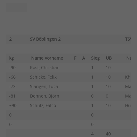
2
SV Böblingen 2
TSV R
kg
Name Vorname
F
A
Sieg
UB
Nam
-90
Rost, Christian
1
10
-66
Schicke, Felix
1
10
Khala
-73
Slangen, Luca
1
10
Marsc
-81
Dehnen, Björn
0
0
Mauz,
+90
Schulz, Falco
1
10
Hutzel
0
0
0
0
4
40