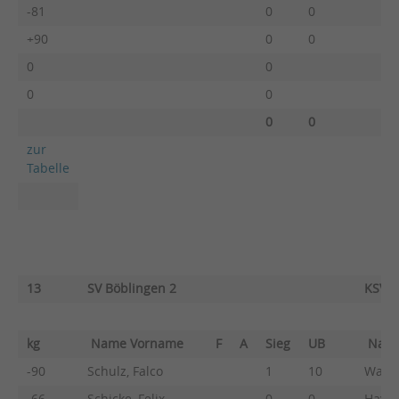
-81
0
0
+90
0
0
0
0
0
0
0
0
zur
Tabelle
13
SV Böblingen 2
KSV E
kg
Name Vorname
F
A
Sieg
UB
Nam
-90
Schulz, Falco
1
10
Wasch
-66
Schicke, Felix
0
0
Hayn,