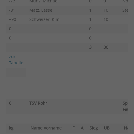
-73
Munz, Michael
0
0
Nowot
-81
Matz, Lasse
1
10
Steck
+90
Schweizer, Kim
1
10
0
0
0
0
3
30
zur
Tabelle
6
TSV Rohr
Sport
Feuer
kg
Name Vorname
F
A
Sieg
UB
Nam