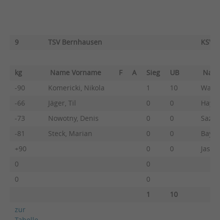
9
TSV Bernhausen
KSV E
kg
Name Vorname
F
A
Sieg
UB
Nam
-90
Komericki, Nikola
1
10
Wasch
-66
Jäger, Til
0
0
Hayn,
-73
Nowotny, Denis
0
0
Sazin
-81
Steck, Marian
0
0
Bayer,
+90
0
0
Jaster
0
0
0
0
1
10
zur
Tabelle