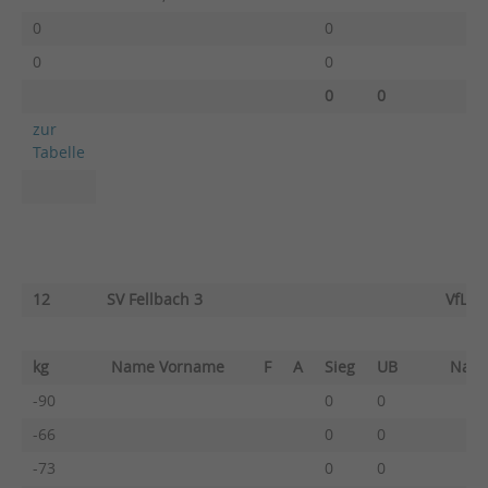
0
0
0
0
0
0
zur
Tabelle
12
SV Fellbach 3
VfL S
kg
Name Vorname
F
A
Sieg
UB
Nam
-90
0
0
-66
0
0
-73
0
0