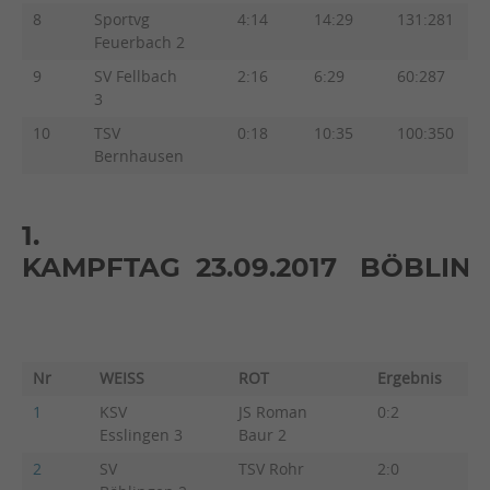
8
Sportvg
4:14
14:29
131:281
Feuerbach 2
9
SV Fellbach
2:16
6:29
60:287
3
10
TSV
0:18
10:35
100:350
Bernhausen
1.
KAMPFTAG 23.09.2017 BÖBLIN
Nr
WEISS
ROT
Ergebnis
Be
1
KSV
JS Roman
0:2
2:3
Esslingen 3
Baur 2
2
SV
TSV Rohr
2:0
4:1