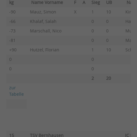
kg
Name Vorname
F
A
Sieg
UB
Nam
-90
Mauz, Simon
X
1
10
Kirsc
-66
Khalaf, Salah
0
0
Hamme
-73
Marschall, Nico
0
0
Munz,
-81
0
0
Matz,
+90
Hutzel, Florian
1
10
Schwe
0
0
0
0
2
20
zur
Tabelle
15
TSV Bernhausen
JC He