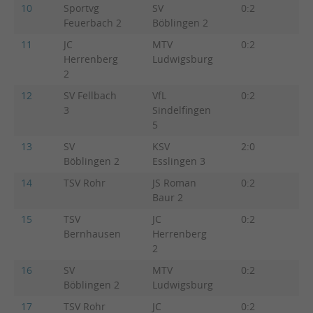
10
Sportvg
SV
0:2
0:5
Feuerbach 2
Böblingen 2
11
JC
MTV
0:2
0:5
Herrenberg
Ludwigsburg
2
12
SV Fellbach
VfL
0:2
0:3
3
Sindelfingen
5
13
SV
KSV
2:0
3:2
Böblingen 2
Esslingen 3
14
TSV Rohr
JS Roman
0:2
2:3
Baur 2
15
TSV
JC
0:2
2:3
Bernhausen
Herrenberg
2
16
SV
MTV
0:2
2:3
Böblingen 2
Ludwigsburg
17
TSV Rohr
JC
0:2
1:4