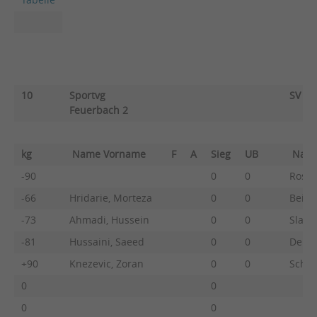
10
Sportvg
SV Bö
Feuerbach 2
kg
Name Vorname
F
A
Sieg
UB
Nam
-90
0
0
Rost, 
-66
Hridarie, Morteza
0
0
Beier
-73
Ahmadi, Hussein
0
0
Slang
-81
Hussaini, Saeed
0
0
Dehne
+90
Knezevic, Zoran
0
0
Schulz
0
0
0
0