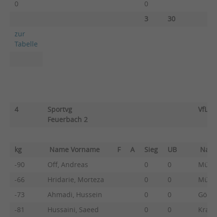
0
0
3
30
zur
Tabelle
4
Sportvg
VfL S
Feuerbach 2
kg
Name Vorname
F
A
Sieg
UB
Nam
-90
Off, Andreas
0
0
Mülle
-66
Hridarie, Morteza
0
0
Mülle
-73
Ahmadi, Hussein
0
0
Göhle
-81
Hussaini, Saeed
0
0
Kratz