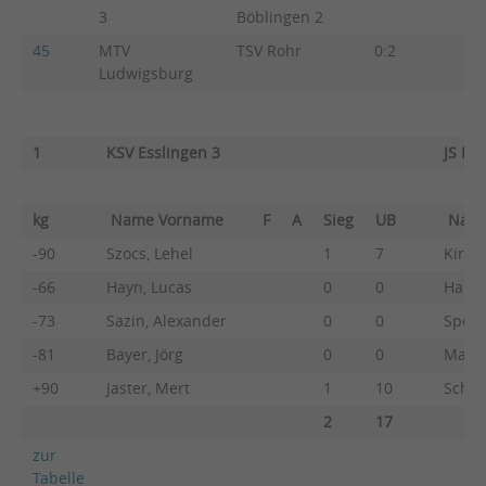
3
Böblingen 2
45
MTV
TSV Rohr
0:2
2:3
Ludwigsburg
1
KSV Esslingen 3
JS Ro
kg
Name Vorname
F
A
Sieg
UB
Nam
-90
Szocs, Lehel
1
7
Kirsch
-66
Hayn, Lucas
0
0
Hamme
-73
Sazin, Alexander
0
0
Speid
-81
Bayer, Jörg
0
0
Matz,
+90
Jaster, Mert
1
10
Schwe
2
17
zur
Tabelle