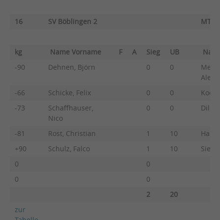
16
SV Böblingen 2
MTV 
kg
Name Vorname
F
A
Sieg
UB
Nam
-90
Dehnen, Björn
0
0
Melch
Alexa
-66
Schicke, Felix
0
0
Koch,
-73
Schaffhauser,
0
0
Dillm
Nico
-81
Rost, Christian
1
10
Hartm
+90
Schulz, Falco
1
10
Sieber
0
0
0
0
2
20
zur
Tabelle