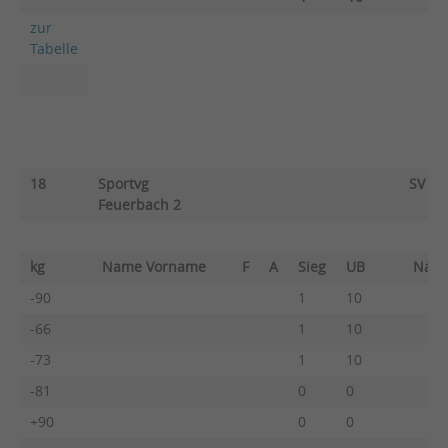
zur
Tabelle
18
Sportvg
SV Fe
Feuerbach 2
kg
Name Vorname
F
A
Sieg
UB
Nam
-90
1
10
-66
1
10
-73
1
10
-81
0
0
+90
0
0