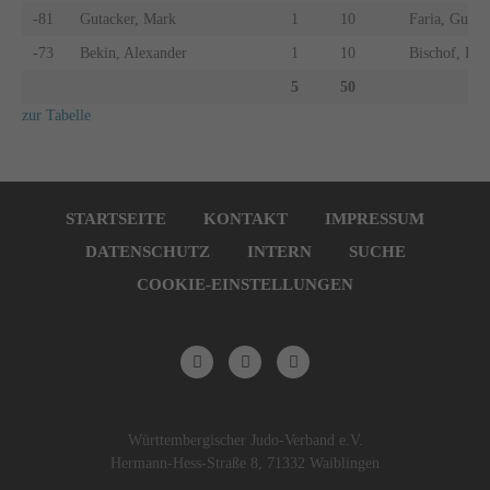
-81
Gutacker, Mark
1
10
Faria, Guilh
-73
Bekin, Alexander
1
10
Bischof, Den
5
50
zur Tabelle
Navigation
überspringen
STARTSEITE
KONTAKT
IMPRESSUM
DATENSCHUTZ
INTERN
SUCHE
COOKIE-EINSTELLUNGEN
Württembergischer Judo-Verband e.V.
Hermann-Hess-Straße 8, 71332 Waiblingen