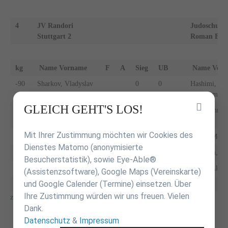
4
JV Randori
Judoschule
Stuttgart 2
Roman Baur
kg
Name Vorname
F
A
Sieg
UB
Name Vo
-90
Sharkov, Vladyslav
0
0
Hashimi,
Mohammad
Inhalt
GLEICH GEHT'S LOS!
plus
Monoz de Morales,
0
0
Wolf, Christ
überspringen
Miguel
Mit Ihrer Zustimmung möchten wir Cookies des
-66
Makarenko, Leonid
0
0
Tuma, Merli
Dienstes Matomo (anonymisierte
-81
Albert, Bernd
0
0
Schumm, Co
Besucherstatistik), sowie Eye-Able®
-73
Sitnikov, Lev
0
0
Bekin, Alexa
(Assistenzsoftware), Google Maps (Vereinskarte)
und Google Calender (Termine) einsetzen. Über
0
0
Ihre Zustimmung würden wir uns freuen. Vielen
zur Tabelle
Dank.
Datenschutz
&
Impressum