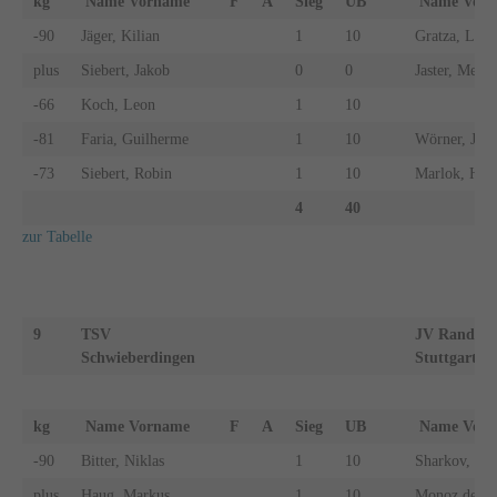
kg
Name Vorname
F
A
Sieg
UB
Name Vo
-90
Jäger, Kilian
1
10
Gratza, Leon
plus
Siebert, Jakob
0
0
Jaster, Mert
-66
Koch, Leon
1
10
-81
Faria, Guilherme
1
10
Wörner, Joel
-73
Siebert, Robin
1
10
Marlok, Han
4
40
zur Tabelle
9
TSV
JV Randori
Schwieberdingen
Stuttgart 2
kg
Name Vorname
F
A
Sieg
UB
Name Vo
-90
Bitter, Niklas
1
10
Sharkov, Vla
plus
Haug, Markus
1
10
Monoz de Mo