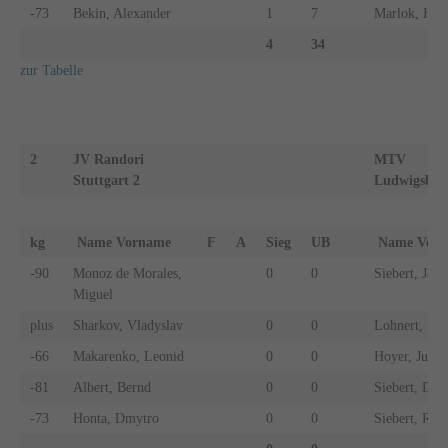
-73
Bekin, Alexander
1
7
Marlok, Han
4
34
zur Tabelle
2
JV Randori
MTV
Stuttgart 2
Ludwigsbur
kg
Name Vorname
F
A
Sieg
UB
Name Vo
-90
Monoz de Morales,
0
0
Siebert, Jako
Miguel
plus
Sharkov, Vladyslav
0
0
Lohnert, No
-66
Makarenko, Leonid
0
0
Hoyer, Juri
-81
Albert, Bernd
0
0
Siebert, Dari
-73
Honta, Dmytro
0
0
Siebert, Rob