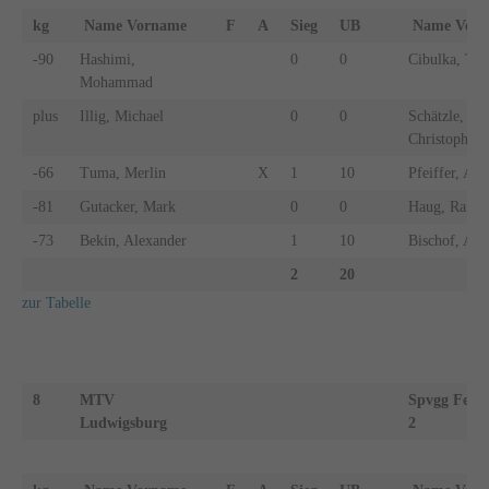
kg
Name Vorname
F
A
Sieg
UB
Name Vo
-90
Hashimi,
0
0
Cibulka, To
Mohammad
plus
Illig, Michael
0
0
Schätzle,
Christopher
-66
Tuma, Merlin
X
1
10
Pfeiffer, And
-81
Gutacker, Mark
0
0
Haug, Raine
-73
Bekin, Alexander
1
10
Bischof, Ale
2
20
zur Tabelle
8
MTV
Spvgg Feue
Ludwigsburg
2