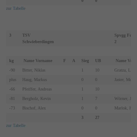
0
0
zur Tabelle
3
TSV
Spvgg Feue
Schwieberdingen
2
kg
Name Vorname
F
A
Sieg
UB
Name Vo
-90
Bitter, Niklas
1
10
Gratza, Leon
plus
Haug, Markus
0
0
Jaster, Mert
-66
Pfeiffer, Andreas
1
10
-81
Bergholz, Kevin
1
7
Wörner, Joel
-73
Bischof, Alex
0
0
Marlok, Han
3
27
zur Tabelle