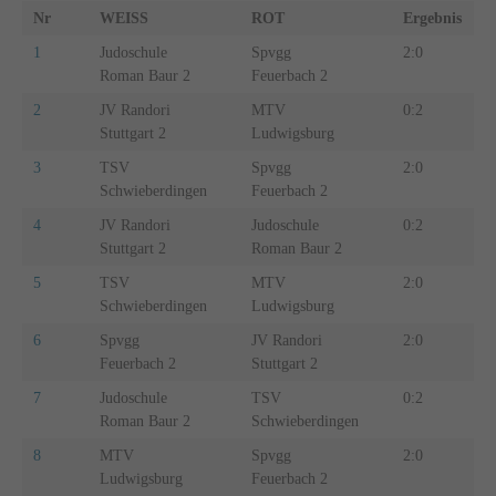
Nr
WEISS
ROT
Ergebnis
B
1
Judoschule
Spvgg
2:0
4
Roman Baur 2
Feuerbach 2
2
JV Randori
MTV
0:2
0
Stuttgart 2
Ludwigsburg
3
TSV
Spvgg
2:0
3
Schwieberdingen
Feuerbach 2
4
JV Randori
Judoschule
0:2
0
Stuttgart 2
Roman Baur 2
5
TSV
MTV
2:0
5
Schwieberdingen
Ludwigsburg
6
Spvgg
JV Randori
2:0
3
Feuerbach 2
Stuttgart 2
7
Judoschule
TSV
0:2
2
Roman Baur 2
Schwieberdingen
8
MTV
Spvgg
2:0
4
Ludwigsburg
Feuerbach 2