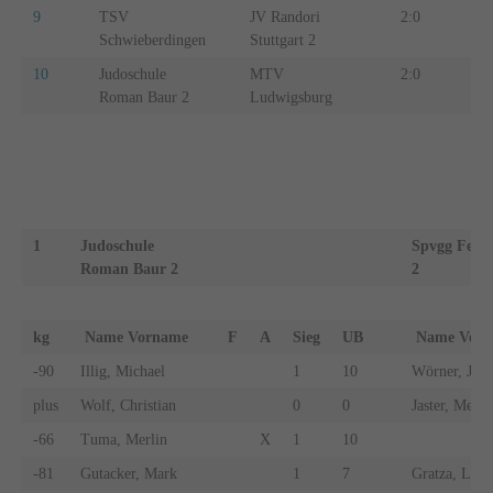
9
TSV
JV Randori
2:0
5
Schwieberdingen
Stuttgart 2
10
Judoschule
MTV
2:0
5
Roman Baur 2
Ludwigsburg
1
Judoschule
Spvgg Feue
Roman Baur 2
2
kg
Name Vorname
F
A
Sieg
UB
Name Vo
-90
Illig, Michael
1
10
Wörner, Joel
plus
Wolf, Christian
0
0
Jaster, Mert
-66
Tuma, Merlin
X
1
10
-81
Gutacker, Mark
1
7
Gratza, Leon