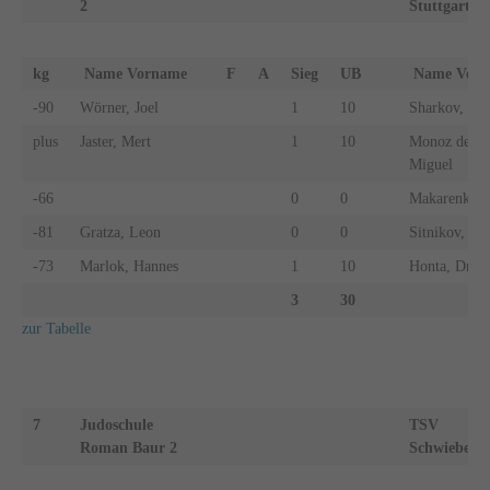
2
Stuttgart 2
kg
Name Vorname
F
A
Sieg
UB
Name Vo
-90
Wörner, Joel
1
10
Sharkov, Vla
plus
Jaster, Mert
1
10
Monoz de Mo
Miguel
-66
0
0
Makarenko, 
-81
Gratza, Leon
0
0
Sitnikov, Le
-73
Marlok, Hannes
1
10
Honta, Dmyt
3
30
zur Tabelle
7
Judoschule
TSV
Roman Baur 2
Schwieberd