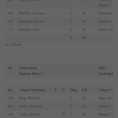
Miguel
-66
Pfeiffer, Andreas
1
10
Steinbrenner
-81
Bergholz, Kevin
1
10
Sitnikov, Le
-73
Bischof, Alex
1
10
Honta, Dmyt
5
50
zur Tabelle
10
Judoschule
MTV
Roman Baur 2
Ludwigsbur
kg
Name Vorname
F
A
Sieg
UB
Name Vo
-90
Illig, Michael
1
10
Jäger, Kilian
plus
Wolf, Christian
1
10
Siebert, Jako
-66
Tuma, Merlin
X
1
10
Blaxall, Mar