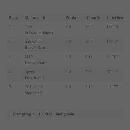
Platz
Mannschaft
Punkte
Kämpfe
Unterbew.
1
TSV
8:0
16:4
157:40
Schwieberdingen
2
Judoschule
6:2
16:4
154:37
Roman Baur 2
3
MTV
4:4
9:11
87:110
Ludwigsburg
4
Spvgg
2:6
7:13
67:121
Feuerbach 2
5
JV Randori
0:8
2:18
20:177
Stuttgart 2
1. Kampftag 07.10.2023 Bietigheim