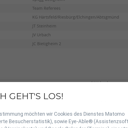
Team Referees
KG Härtsfeld/Riesbürg/Elchingen/Abtsgmünd
JT Steinheim
JV Urbach
JC Bietigheim 2
JV Urbach
H GEHT'S LOS!
F
A
Sieg
UB
Name Vorname
en
1
10
Richter, Micha
Zustimmung möchten wir Cookies des Dienstes Matomo
1
10
Guancialino, Luca
rte Besucherstatistik), sowie Eye-Able® (Assistenzsof
1
10
Hasert, Tobias