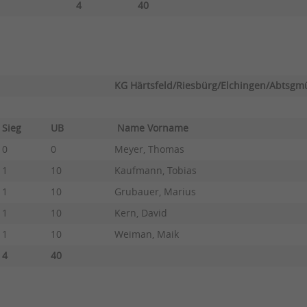
4
40
KG Härtsfeld/Riesbürg/Elchingen/Abtsg
Sieg
UB
Name Vorname
0
0
Meyer, Thomas
1
10
Kaufmann, Tobias
1
10
Grubauer, Marius
1
10
Kern, David
1
10
Weiman, Maik
4
40