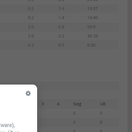
0:2
1:4
10:37
0:2
1:4
10:40
2:0
5:0
50:0
2:0
3:2
30:20
0:2
0:5
0:50
F
A
Sieg
UB
0
0
0
0
tware),
0
0