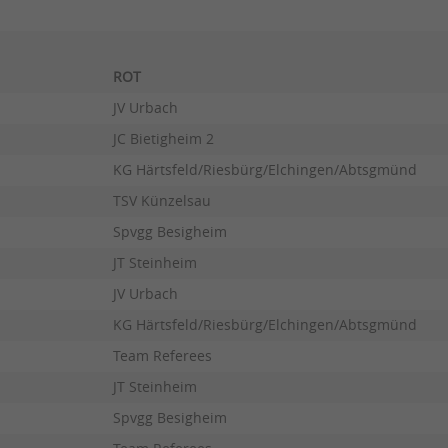
ROT
JV Urbach
JC Bietigheim 2
KG Härtsfeld/Riesbürg/Elchingen/Abtsgmünd
TSV Künzelsau
Spvgg Besigheim
JT Steinheim
JV Urbach
KG Härtsfeld/Riesbürg/Elchingen/Abtsgmünd
Team Referees
JT Steinheim
Spvgg Besigheim