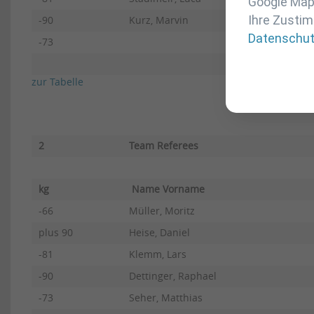
Google Maps
Ihre Zustim
-90
Kurz, Marvin
Datenschu
-73
zur Tabelle
2
Team Referees
kg
Name Vorname
-66
Müller, Moritz
plus 90
Heise, Daniel
-81
Klemm, Lars
-90
Dettinger, Raphael
-73
Seher, Matthias