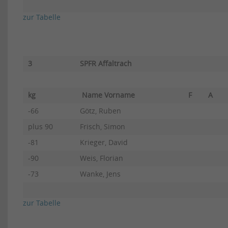
zur Tabelle
3
SPFR Affaltrach
kg
Name Vorname
F
A
-66
Götz, Ruben
plus 90
Frisch, Simon
-81
Krieger, David
-90
Weis, Florian
-73
Wanke, Jens
zur Tabelle