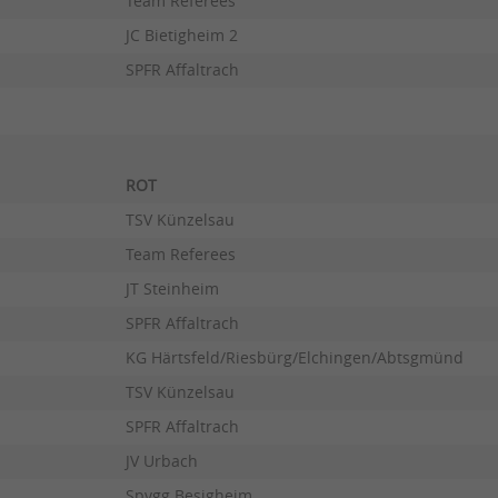
Team Referees
JC Bietigheim 2
SPFR Affaltrach
ROT
TSV Künzelsau
Team Referees
JT Steinheim
SPFR Affaltrach
KG Härtsfeld/Riesbürg/Elchingen/Abtsgmünd
TSV Künzelsau
SPFR Affaltrach
JV Urbach
Spvgg Besigheim