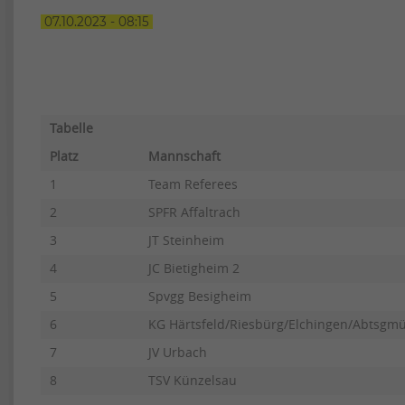
07.10.2023 - 08:15
Tabelle
Platz
Mannschaft
1
Team Referees
2
SPFR Affaltrach
3
JT Steinheim
4
JC Bietigheim 2
5
Spvgg Besigheim
6
KG Härtsfeld/Riesbürg/Elchingen/Abtsgm
7
JV Urbach
8
TSV Künzelsau