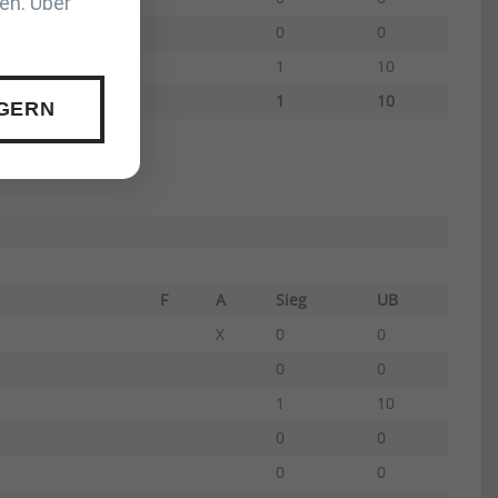
en. Über
0
0
1
10
1
10
 GERN
F
A
Sieg
UB
X
0
0
0
0
1
10
0
0
0
0