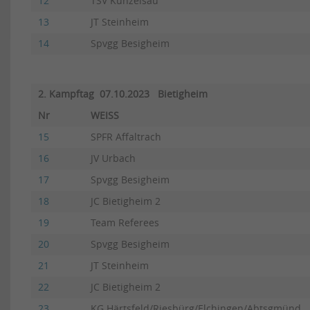
12
TSV Künzelsau
13
JT Steinheim
14
Spvgg Besigheim
2. Kampftag 07.10.2023 Bietigheim
Nr
WEISS
15
SPFR Affaltrach
16
JV Urbach
17
Spvgg Besigheim
18
JC Bietigheim 2
19
Team Referees
20
Spvgg Besigheim
21
JT Steinheim
22
JC Bietigheim 2
23
KG Härtsfeld/Riesbürg/Elchingen/Abtsgmünd