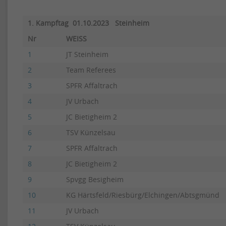
1. Kampftag 01.10.2023 Steinheim
Nr
WEISS
1
JT Steinheim
2
Team Referees
3
SPFR Affaltrach
4
JV Urbach
5
JC Bietigheim 2
6
TSV Künzelsau
7
SPFR Affaltrach
8
JC Bietigheim 2
9
Spvgg Besigheim
10
KG Härtsfeld/Riesbürg/Elchingen/Abtsgmünd
11
JV Urbach