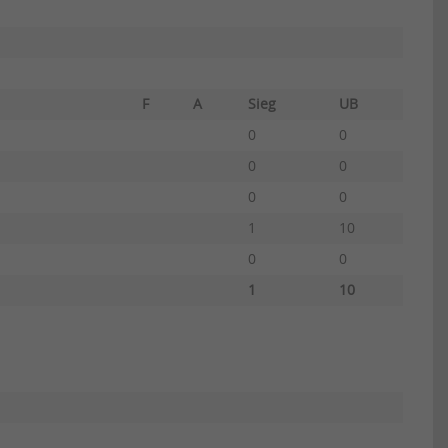
F
A
Sieg
UB
0
0
0
0
0
0
1
10
0
0
1
10