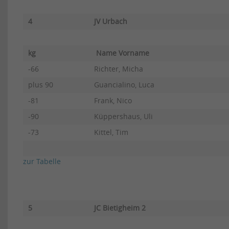
4
JV Urbach
kg
Name Vorname
-66
Richter, Micha
plus 90
Guancialino, Luca
-81
Frank, Nico
-90
Küppershaus, Uli
-73
Kittel, Tim
zur Tabelle
5
JC Bietigheim 2