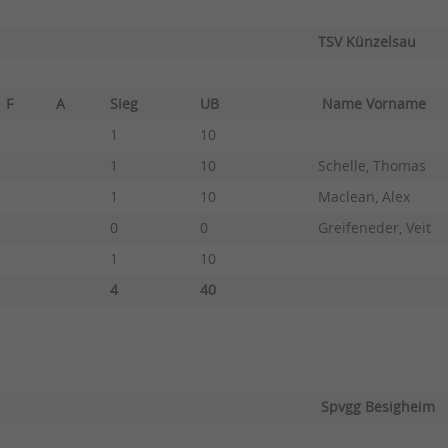
TSV Künzelsau
F
A
Sieg
UB
Name Vorname
1
10
1
10
Schelle, Thomas
1
10
Maclean, Alex
0
0
Greifeneder, Veit
1
10
4
40
Spvgg Besigheim