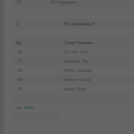
10
FA Göppingen
1
VfL Kirchheim/T
kg
Name Vorname
-81
Di Lella, Eray
-73
Dazmolin, Ilia
-66
Philen, Alexnder
+90
Demirci, Güven
-90
Kneile, Björn
zur Tabelle