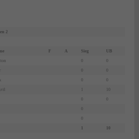
en 2
name
F
A
Sieg
UB
ton
0
0
r
0
0
k
0
0
ril
1
10
0
0
0
0
1
10