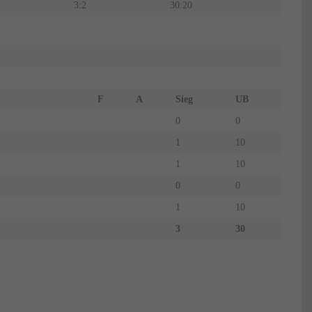
3:2
30:20
F
A
Sieg
UB
0
0
1
10
1
10
0
0
1
10
3
30