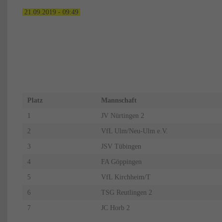
21.09.2019 - 09:49
TABELLE
Platz
Mannschaft
1
JV Nürtingen 2
2
VfL Ulm/Neu-Ulm e.V.
3
JSV Tübingen
4
FA Göppingen
5
VfL Kirchheim/T
6
TSG Reutlingen 2
7
JC Horb 2