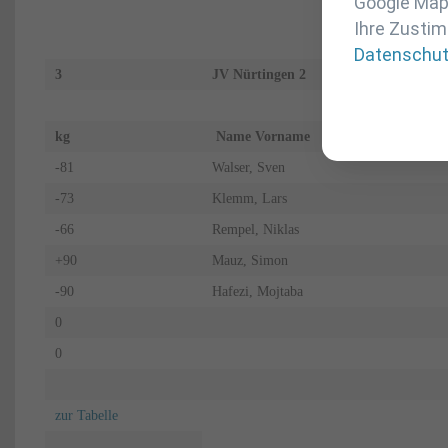
Google Maps
Ihre Zustim
Datenschu
3
JV Nürtingen 2
kg
Name Vorname
-81
Walser, Sven
-73
Klemm, Lars
-66
Rempel, Niklas
+90
Mauz, Simon
-90
Hafezi, Mojtaba
0
0
zur Tabelle