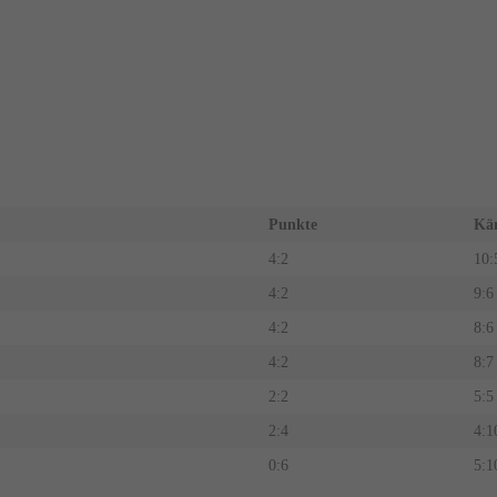
Punkte
Kä
4:2
10:
4:2
9:6
4:2
8:6
4:2
8:7
2:2
5:5
2:4
4:1
0:6
5:1