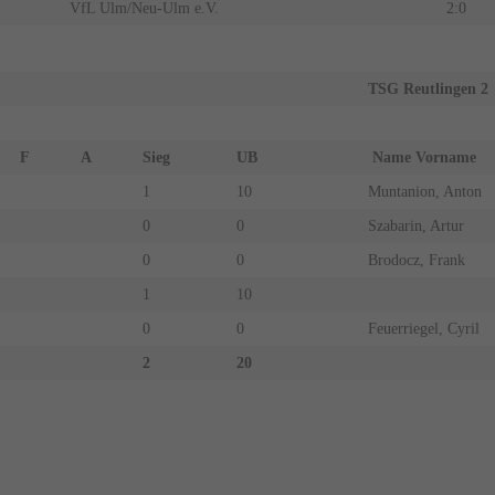
VfL Ulm/Neu-Ulm e.V.
2:0
TSG Reutlingen 2
F
A
Sieg
UB
Name Vorname
1
10
Muntanion, Anton
0
0
Szabarin, Artur
0
0
Brodocz, Frank
1
10
0
0
Feuerriegel, Cyril
2
20