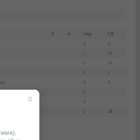
F
A
Sieg
UB
0
0
1
10
1
10
0
0
ver
0
0
0
0
2
20
tware),