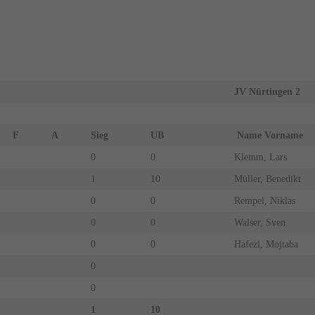
JV Nürtingen 2
F
A
Sieg
UB
Name Vorname
0
0
Klemm, Lars
1
10
Müller, Benedikt
0
0
Rempel, Niklas
0
0
Walser, Sven
0
0
Hafezi, Mojtaba
0
0
1
10