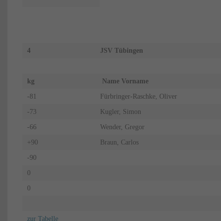
4
JSV Tübingen
kg
Name Vorname
-81
Fürbringer-Raschke, Oliver
-73
Kugler, Simon
-66
Wender, Gregor
+90
Braun, Carlos
-90
0
0
zur Tabelle