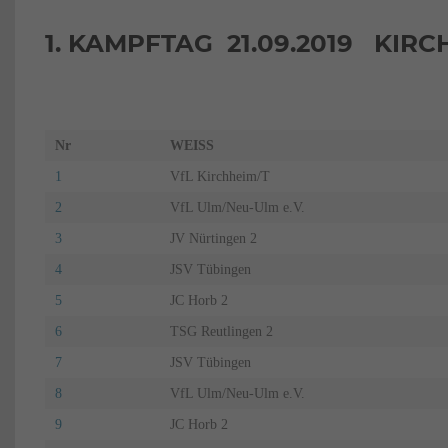
1. KAMPFTAG 21.09.2019 KIR
Nr
WEISS
1
VfL Kirchheim/T
2
VfL Ulm/Neu-Ulm e.V.
3
JV Nürtingen 2
4
JSV Tübingen
5
JC Horb 2
6
TSG Reutlingen 2
7
JSV Tübingen
8
VfL Ulm/Neu-Ulm e.V.
9
JC Horb 2