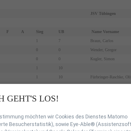
JSV Tübingen
F
A
Sieg
UB
Name Vorname
1
7
Braun, Carlos
0
0
Wender, Gregor
0
0
Kugler, Simon
1
10
1
10
Fürbringer-Raschke, Oli
0
0
H GEHT'S LOS!
en
3
27
Zustimmung möchten wir Cookies des Dienstes Matomo
rte Besucherstatistik), sowie Eye-Able® (Assistenzsof