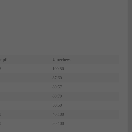
mpfe
Unterbew.
5
100:50
87:60
80:57
80:70
50:50
0
40:100
0
50:100