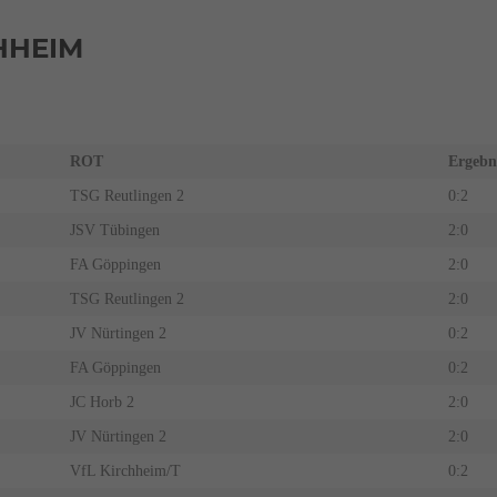
CHHEIM
ROT
Ergebn
TSG Reutlingen 2
0:2
JSV Tübingen
2:0
FA Göppingen
2:0
TSG Reutlingen 2
2:0
JV Nürtingen 2
0:2
FA Göppingen
0:2
JC Horb 2
2:0
JV Nürtingen 2
2:0
VfL Kirchheim/T
0:2