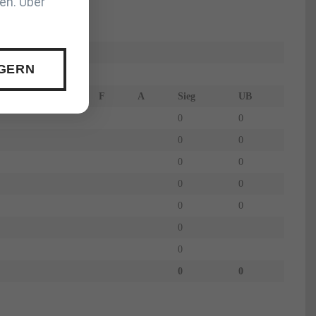
en. Über
 GERN
F
A
Sieg
UB
0
0
0
0
0
0
0
0
0
0
0
0
0
0