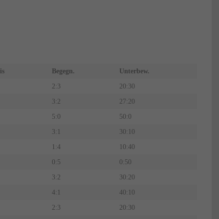
is
Begegn.
Unterbew.
2:3
20:30
3:2
27:20
5:0
50:0
3:1
30:10
1:4
10:40
0:5
0:50
3:2
30:20
4:1
40:10
2:3
20:30