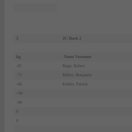
5
JC Horb 2
kg
Name Vorname
-81
Rupp, Robert
-73
Müller, Benjamin
-66
Köhler, Patrick
+90
-90
0
0