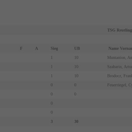
TSG Reutling
F
A
Sieg
UB
Name Vor
1
10
Muntanion, An
1
10
Szabarin, Artu
1
10
Brodocz, Fran
0
0
Feuerriegel, Cy
0
0
0
0
3
30