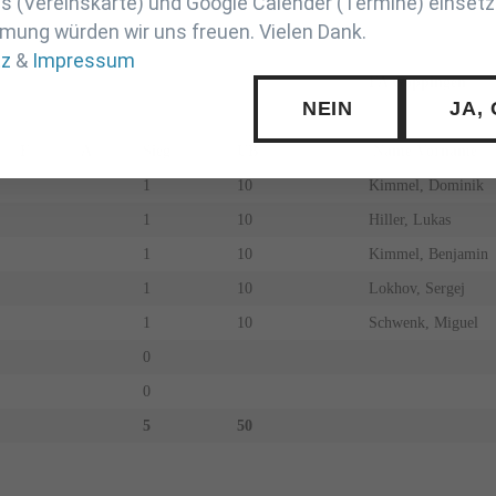
 (Vereinskarte) und Google Calender (Termine) einsetz
mung würden wir uns freuen. Vielen Dank.
tz
&
Impressum
FA Göppingen
NEIN
JA,
F
A
Sieg
UB
Name Vorname
1
10
Kimmel, Dominik
1
10
Hiller, Lukas
1
10
Kimmel, Benjamin
1
10
Lokhov, Sergej
1
10
Schwenk, Miguel
0
0
5
50