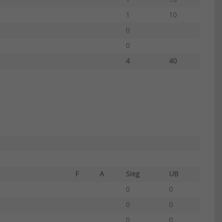
1
10
0
0
4
40
me
F
A
Sieg
UB
0
0
0
0
0
0