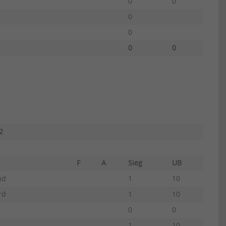
0
0
0
0
0
0
2
me
F
A
Sieg
UB
nd
1
10
rd
1
10
0
0
1
10