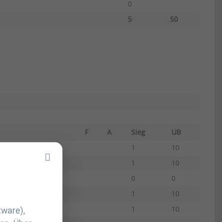
0
5
50
F
A
Sieg
UB
ver
1
10
1
10
0
0
1
10
1
10
tware),