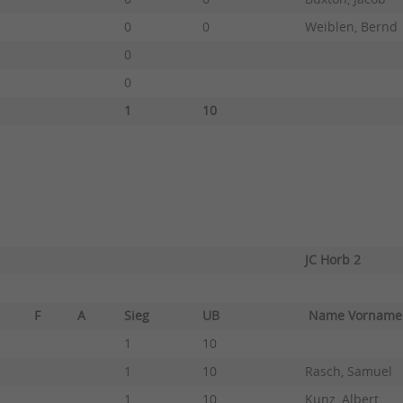
0
0
Weiblen, Bernd
0
0
1
10
JC Horb 2
F
A
Sieg
UB
Name Vorna
1
10
1
10
Rasch, Samuel
1
10
Kunz, Albert