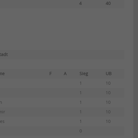
4
40
tadt
ame
F
A
Sieg
UB
1
10
1
10
n
1
10
mir
1
10
nes
1
10
0