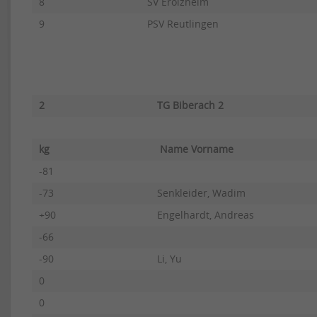
8
SV Erolzheim
9
PSV Reutlingen
2
TG Biberach 2
kg
Name Vorname
-81
-73
Senkleider, Wadim
+90
Engelhardt, Andreas
-66
-90
Li, Yu
0
0