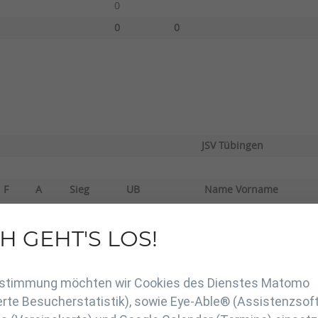
0
0
0
JSV Tübingen
F
A
Sieg
UB
Name Vorname
0
0
Fürbringer-Raschke, Oli
H GEHT'S LOS!
0
0
Braun, Carlos
en
1
10
Lackenbauer, Marcel
0
0
Kugler, Simon
Zustimmung möchten wir Cookies des Dienstes Matomo
0
0
Kölle, Tim
rte Besucherstatistik), sowie Eye-Able® (Assistenzsof