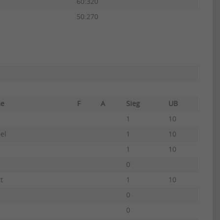
60:320
50:270
ame
F
A
Sieg
UB
1
10
el
1
10
1
10
0
t
1
10
0
0