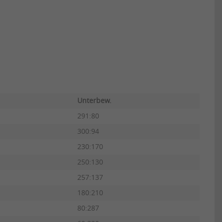
e
Unterbew.
291:80
300:94
230:170
250:130
257:137
180:210
80:287