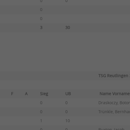
0
0
0
0
3
30
TSG Reutlingen 
F
A
Sieg
UB
Name Vorna
0
0
Draskoczy, Boto
0
0
Trünkle, Bernha
1
10
0
0
Buxton, Jacob