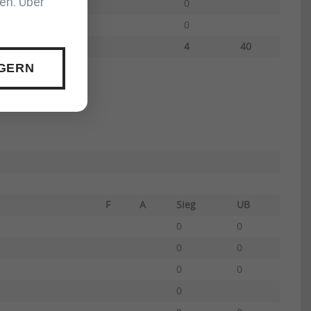
en. Über
0
0
4
40
 GERN
me
F
A
Sieg
UB
0
0
0
0
0
0
0