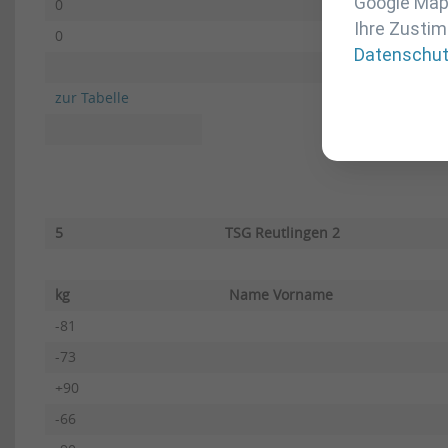
Google Maps
0
Ihre Zustim
0
Datenschu
zur Tabelle
5
TSG Reutlingen 2
kg
Name Vorname
-81
-73
+90
-66