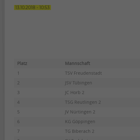
13.10.2018 - 10:53
TABELLE
Platz
Mannschaft
1
TSV Freudenstadt
2
JSV Tübingen
3
JC Horb 2
4
TSG Reutlingen 2
5
JV Nürtingen 2
6
KG Göppingen
7
TG Biberach 2