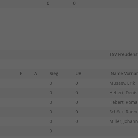
0
0
TSV Freudens
F
A
Sieg
UB
Name Vorn
0
0
Musaev, Erik
0
0
Hebert, Denis
0
0
Hebert, Roma
0
0
Schöck, Rado
0
0
Miller, Johan
0