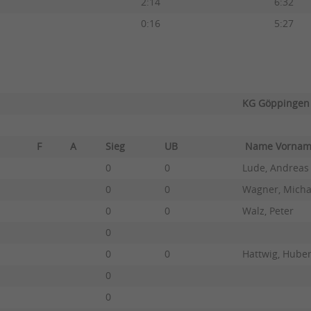
2:14
6:32
0:16
5:27
KG Göppingen
F
A
Sieg
UB
Name Vorn
0
0
Lude, Andreas
0
0
Wagner, Micha
0
0
Walz, Peter
0
0
0
Hattwig, Huber
0
0