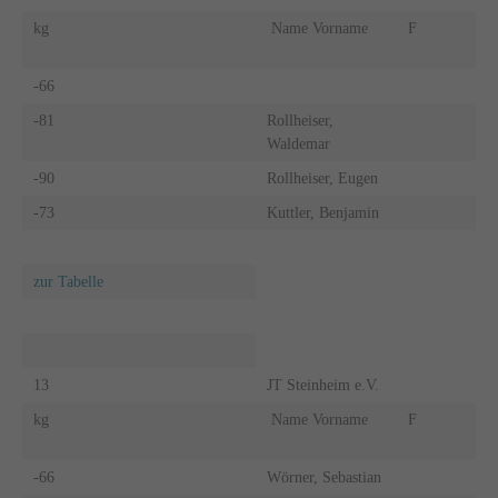
kg
Name Vorname
F
-66
-81
Rollheiser,
Waldemar
-90
Rollheiser, Eugen
-73
Kuttler, Benjamin
zur Tabelle
13
JT Steinheim e.V.
kg
Name Vorname
F
-66
Wörner, Sebastian