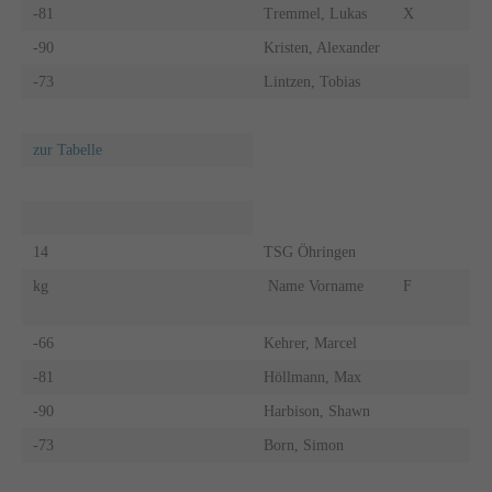
-81
Tremmel, Lukas
X
-90
Kristen, Alexander
-73
Lintzen, Tobias
zur Tabelle
14
TSG Öhringen
kg
Name Vorname
F
-66
Kehrer, Marcel
-81
Höllmann, Max
-90
Harbison, Shawn
-73
Born, Simon