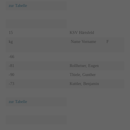
zur Tabelle
15
KSV Härtsfeld
kg
Name Vorname
F
-66
-81
Rollheiser, Eugen
-90
Thiele, Gunther
-73
Kuttler, Benjamin
zur Tabelle