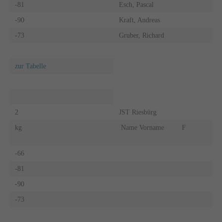
-81
Esch, Pascal
-90
Kraft, Andreas
-73
Gruber, Richard
zur Tabelle
2
JST Riesbürg
kg
Name Vorname
F
-66
-81
-90
-73