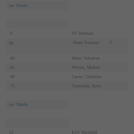
zur Tabelle
11
SV Dimbach
kg
Name Vorname
F
-66
Maier, Sebastian
-81
Wörner, Michael
-90
Carew, Christofer
-73
Turnschek, Boris
zur Tabelle
12
KSV Härtsfeld