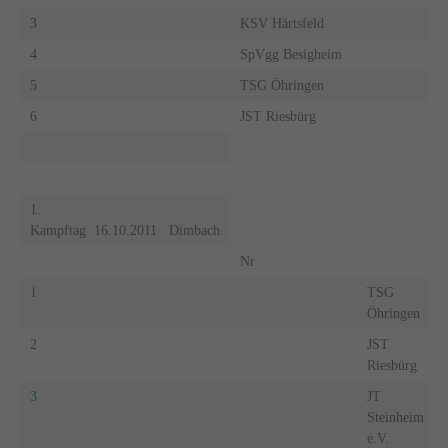
3
KSV Härtsfeld
4
SpVgg Besigheim
5
TSG Öhringen
6
JST Riesbürg
1.
Kampftag 16.10.2011 Dimbach
Nr
1
TSG
Öhringen
2
JST
Riesbürg
3
JT
Steinheim
e.V.