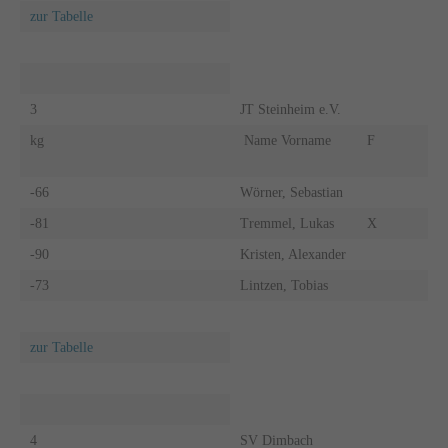
zur Tabelle
3
JT Steinheim e.V.
kg
Name Vorname
F
-66
Wörner, Sebastian
-81
Tremmel, Lukas
X
-90
Kristen, Alexander
-73
Lintzen, Tobias
zur Tabelle
4
SV Dimbach