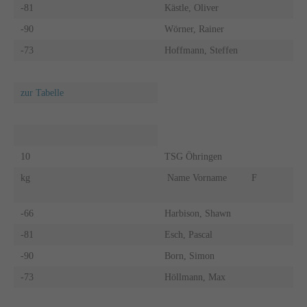
-81
Kästle, Oliver
-90
Wörner, Rainer
-73
Hoffmann, Steffen
zur Tabelle
10
TSG Öhringen
kg
Name Vorname
F
-66
Harbison, Shawn
-81
Esch, Pascal
-90
Born, Simon
-73
Höllmann, Max