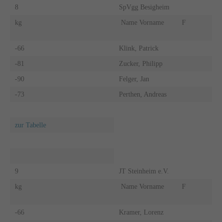
8
SpVgg Besigheim
kg
Name Vorname
F
-66
Klink, Patrick
-81
Zucker, Philipp
-90
Felger, Jan
-73
Perthen, Andreas
zur Tabelle
9
JT Steinheim e.V.
kg
Name Vorname
F
-66
Kramer, Lorenz