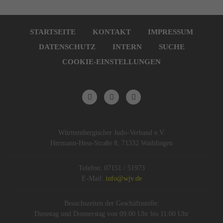
Navigation
überspringen
STARTSEITE
KONTAKT
IMPRESSUM
DATENSCHUTZ
INTERN
SUCHE
COOKIE-EINSTELLUNGEN
Württembergischer Judo-Verband e.V.
Hermann-Hess-Straße 8, 71332 Waiblingen
Telefon: 07151 / 51973
E-Mail:
info@wjv.de
Besuchszeiten der Geschäftsstelle:
Dienstag und Donnerstag von 09:00 Uhr bis 11:00 Uhr