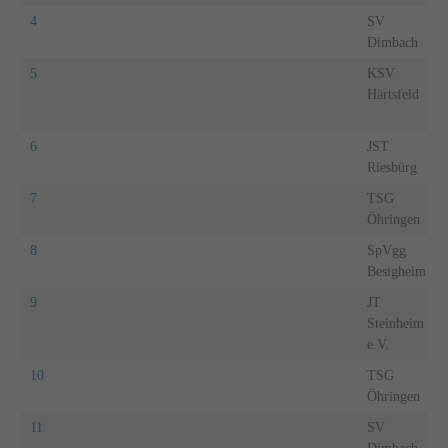
4
SV
Dimbach
5
KSV
Härtsfeld
6
JST
Riesbürg
7
TSG
Öhringen
8
SpVgg
Besigheim
9
JT
Steinheim
e.V.
10
TSG
Öhringen
11
SV