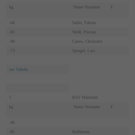
kg
Name Vorname
F
-66
Sailer, Fabian
-81
Weiß, Florian
-90
Carew, Christofer
-73
Spiegel, Lars
zur Tabelle
5
KSV Härtsfeld
kg
Name Vorname
F
-66
-81
Rollheiser,