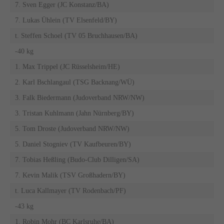
7. Sven Egger (JC Konstanz/BA)
7. Lukas Ühlein (TV Elsenfeld/BY)
t. Steffen Schoel (TV 05 Bruchhausen/BA)
-40 kg
1. Max Trippel (JC Rüsselsheim/HE)
2. Karl Bschlangaul (TSG Backnang/WÜ)
3. Falk Biedermann (Judoverband NRW/NW)
3. Tristan Kuhlmann (Jahn Nürnberg/BY)
5. Tom Droste (Judoverband NRW/NW)
5. Daniel Stogniev (TV Kaufbeuren/BY)
7. Tobias Heßling (Budo-Club Dilligen/SA)
7. Kevin Malik (TSV Großhadern/BY)
t. Luca Kallmayer (TV Rodenbach/PF)
-43 kg
1. Robin Mohr (BC Karlsruhe/BA)