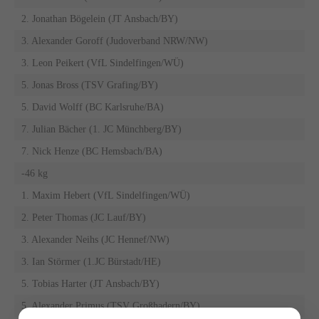
2. Jonathan Bögelein (JT Ansbach/BY)
3. Alexander Goroff (Judoverband NRW/NW)
3. Leon Peikert (VfL Sindelfingen/WÜ)
5. Jonas Bross (TSV Grafing/BY)
5. David Wolff (BC Karlsruhe/BA)
7. Julian Bächer (1. JC Münchberg/BY)
7. Nick Henze (BC Hemsbach/BA)
-46 kg
1. Maxim Hebert (VfL Sindelfingen/WÜ)
2. Peter Thomas (JC Lauf/BY)
3. Alexander Neihs (JC Hennef/NW)
3. Ian Störmer (1.JC Bürstadt/HE)
5. Tobias Harter (JT Ansbach/BY)
5. Alexander Primus (TSV Großhadern/BY)