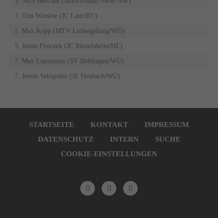
3. Nico Bertram (Judoverband NRW/NW)
3. Tim Winsloe (JC Lauf/BY)
5. Max Kopp (MTV Ludwigsburg/WÜ)
5. Justin Pissczek (JC Rüsselsheim/HE)
7. Max Lauxmann (SV Böblingen/WÜ)
7. Jemin Velispahic (JZ Heubach/WÜ)
Navigation
überspringen
STARTSEITE
KONTAKT
IMPRESSUM
DATENSCHUTZ
INTERN
SUCHE
COOKIE-EINSTELLUNGEN