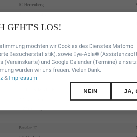
JC Herrenberg
Judokan Landau
UJKC Potsdam
H GEHT'S LOS!
en
JT Steinheim
Zustimmung möchten wir Cookies des Dienstes Matomo
VfL Sindelfingen
rte Besucherstatistik), sowie Eye-Able® (Assistenzsof
 (Vereinskarte) und Google Calender (Termine) einsetz
TSV Bayer 04 Leverkusen
mung würden wir uns freuen. Vielen Dank.
VfL Sindelfingen
tz
&
Impressum
MTV Vorsfelde
TV Bad Schwalbach
NEIN
JA,
JSV Villingen
TSV Grafing
Beueler JC