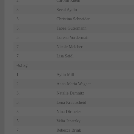
2.
Carolin Rhein
3.
Seval Aydin
3.
Christina Schneider
5.
Tabea Gutermann
5.
Lorena Vordermair
7.
Nicole Melcher
7.
Lisa Seidl
-63 kg
1.
Aylin Mill
2.
Anna-Maria Wagner
3.
Natalie Damnitz
3.
Lena Krautscheid
5.
Nina Dirmeier
5.
Velia Janetzky
7.
Rebecca Brink