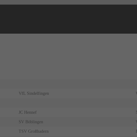
NEWS
ERGEBNISSE
VfL Sindelfingen
JC Hennef
SV Böblingen
TSV Großhadern