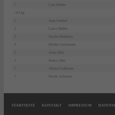
7.
Lina Dehler
+63 kg
1.
Anja Gimbel
2.
Laura Heßler
3.
Necibe Bölükbas
3.
Dörthe Gertzmann
5.
Anita Bilic
5.
Jessica Jahn
7.
Alissa Großmann
7.
Nicole Schumm
Navigation
überspringen
STARTSEITE
KONTAKT
IMPRESSUM
DATENS