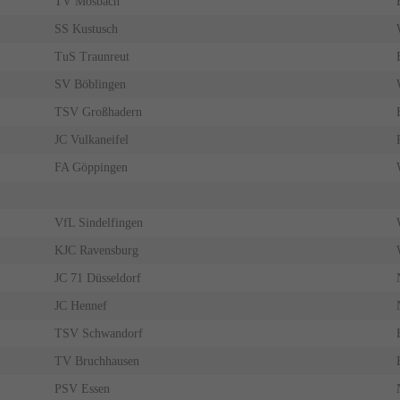
TV Mosbach
SS Kustusch
TuS Traunreut
SV Böblingen
TSV Großhadern
JC Vulkaneifel
FA Göppingen
VfL Sindelfingen
KJC Ravensburg
JC 71 Düsseldorf
JC Hennef
TSV Schwandorf
TV Bruchhausen
PSV Essen