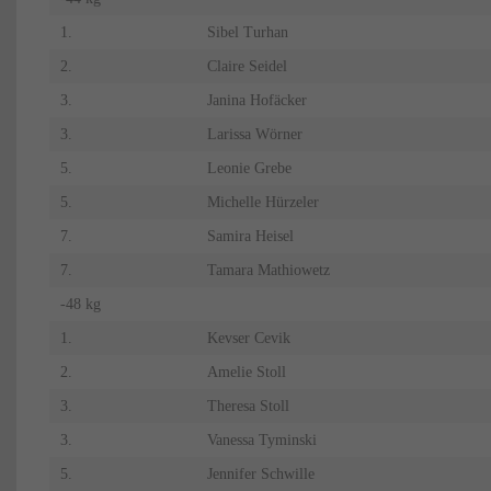
1.
Sibel Turhan
2.
Claire Seidel
3.
Janina Hofäcker
3.
Larissa Wörner
5.
Leonie Grebe
5.
Michelle Hürzeler
7.
Samira Heisel
7.
Tamara Mathiowetz
-48 kg
1.
Kevser Cevik
2.
Amelie Stoll
3.
Theresa Stoll
3.
Vanessa Tyminski
5.
Jennifer Schwille