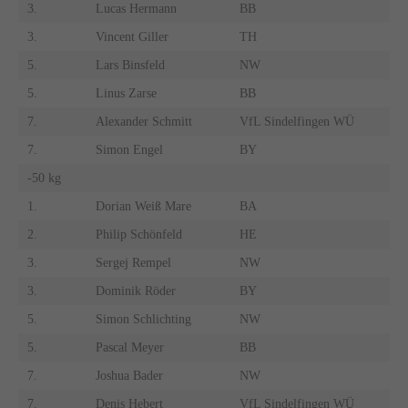
3.
Lucas Hermann
BB
3.
Vincent Giller
TH
5.
Lars Binsfeld
NW
5.
Linus Zarse
BB
7.
Alexander Schmitt
VfL Sindelfingen WÜ
7.
Simon Engel
BY
-50 kg
1.
Dorian Weiß Mare
BA
2.
Philip Schönfeld
HE
3.
Sergej Rempel
NW
3.
Dominik Röder
BY
5.
Simon Schlichting
NW
5.
Pascal Meyer
BB
7.
Joshua Bader
NW
7.
Denis Hebert
VfL Sindelfingen WÜ