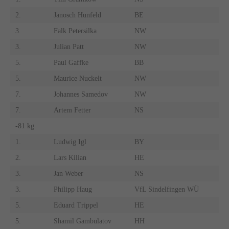
2.
Janosch Hunfeld
BE
3.
Falk Petersilka
NW
3.
Julian Patt
NW
5.
Paul Gaffke
BB
5.
Maurice Nuckelt
NW
7.
Johannes Samedov
NW
7.
Artem Fetter
NS
-81 kg
1.
Ludwig Igl
BY
2.
Lars Kilian
HE
3.
Jan Weber
NS
3.
Philipp Haug
VfL Sindelfingen WÜ
5.
Eduard Trippel
HE
5.
Shamil Gambulatov
HH