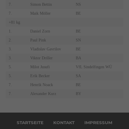
7.
Simon Bettin
NS
7.
Maik Möller
BE
+81 kg
1.
Daniel Zorn
BE
2.
Paul Pink
SN
3.
Vladislav Gavrilov
BE
3.
Viktor Driller
BA
5.
Milot Jusufi
VfL Sindelfingen WÜ
5.
Erik Becker
SA
7.
Henrik Noack
BE
7.
Alexander Kurz
BY
Navigation
überspringen
STARTSEITE
KONTAKT
IMPRESSUM