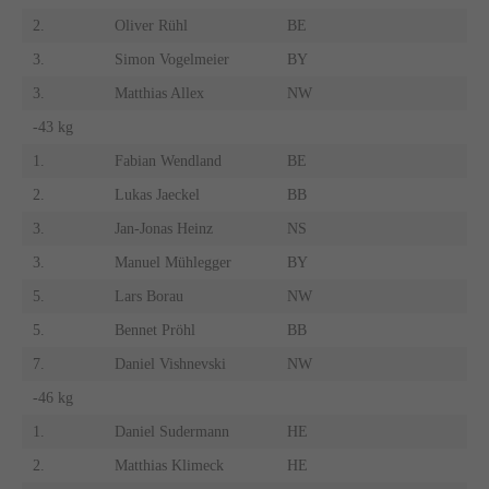
2.
Oliver Rühl
BE
3.
Simon Vogelmeier
BY
3.
Matthias Allex
NW
-43 kg
1.
Fabian Wendland
BE
2.
Lukas Jaeckel
BB
3.
Jan-Jonas Heinz
NS
3.
Manuel Mühlegger
BY
5.
Lars Borau
NW
5.
Bennet Pröhl
BB
7.
Daniel Vishnevski
NW
-46 kg
1.
Daniel Sudermann
HE
2.
Matthias Klimeck
HE