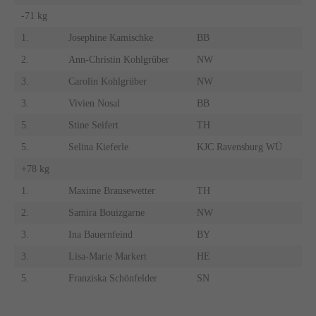
-71 kg
1.
Josephine Kamischke
BB
2.
Ann-Christin Kohlgrüber
NW
3.
Carolin Kohlgrüber
NW
3.
Vivien Nosal
BB
5.
Stine Seifert
TH
5.
Selina Kieferle
KJC Ravensburg WÜ
+78 kg
1.
Maxime Brausewetter
TH
2.
Samira Bouizgarne
NW
3.
Ina Bauernfeind
BY
3.
Lisa-Marie Markert
HE
5.
Franziska Schönfelder
SN