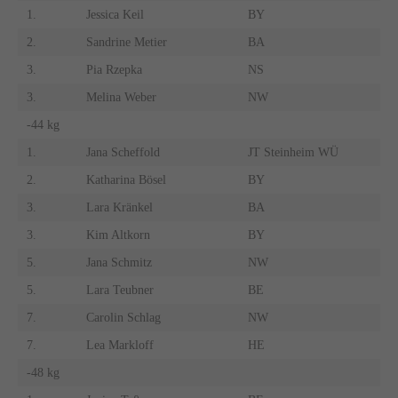
1.
Jessica Keil
BY
2.
Sandrine Metier
BA
3.
Pia Rzepka
NS
3.
Melina Weber
NW
-44 kg
1.
Jana Scheffold
JT Steinheim WÜ
2.
Katharina Bösel
BY
3.
Lara Kränkel
BA
3.
Kim Altkorn
BY
5.
Jana Schmitz
NW
5.
Lara Teubner
BE
7.
Carolin Schlag
NW
7.
Lea Markloff
HE
-48 kg