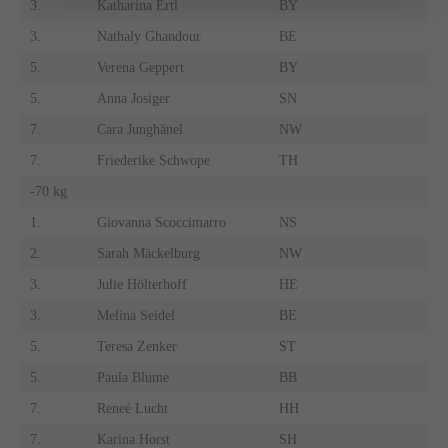
3.
Katharina Ertl
BY
3.
Nathaly Ghandour
BE
5.
Verena Geppert
BY
5.
Anna Josiger
SN
7.
Cara Junghänel
NW
7.
Friederike Schwope
TH
-70 kg
1.
Giovanna Scoccimarro
NS
2.
Sarah Mäckelburg
NW
3.
Julie Hölterhoff
HE
3.
Melina Seidel
BE
5.
Teresa Zenker
ST
5.
Paula Blume
BB
7.
Reneé Lucht
HH
7.
Karina Horst
SH