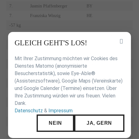
7.
Jasmin Pfaffenberger
BY
7.
Franziska Winzig
HE
-57 kg
1.
Alina Böhm
JZ Heubach WÜ
Inhalt
GLEICH GEHT'S LOS!
2.
Leyla Saklak
BE
überspringen
3.
Hannah Deliu
NS
Mit Ihrer Zustimmung möchten wir Cookies des
3.
Agatha Schmidt
NW
Dienstes Matomo (anonymisierte
Besucherstatistik), sowie Eye-Able®
5.
Tara Stumpp
JSV Tübingen WÜ
(Assistenzsoftware), Google Maps (Vereinskarte)
5.
Lara Wüste
NW
und Google Calender (Termine) einsetzen. Über
7.
Delia Grigo
NW
Ihre Zustimmung würden wir uns freuen. Vielen
7.
Antonia Freytag
BY
Dank.
Datenschutz
&
Impressum
-63 kg
1.
Lara Reimann
NW
NEIN
JA, GERN
2.
Alexandra Gantner
BY