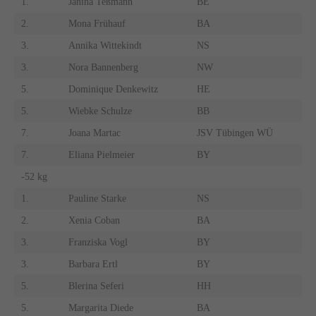
1.
Janina Teßmann
BE
2.
Mona Frühauf
BA
3.
Annika Wittekindt
NS
3.
Nora Bannenberg
NW
5.
Dominique Denkewitz
HE
5.
Wiebke Schulze
BB
7.
Joana Martac
JSV Tübingen WÜ
7.
Eliana Pielmeier
BY
-52 kg
1.
Pauline Starke
NS
2.
Xenia Coban
BA
3.
Franziska Vogl
BY
3.
Barbara Ertl
BY
5.
Blerina Seferi
HH
5.
Margarita Diede
BA