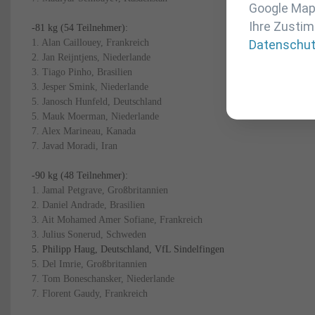
Google Maps
Ihre Zustim
-81 kg (54 Teilnehmer):
Datenschu
1. Alan Caillouey, Frankreich
2. Jan Reijntjens, Niederlande
3. Tiago Pinho, Brasilien
3. Jesper Smink, Niederlande
5. Janosch Hunfeld, Deutschland
5. Mauk Moerman, Niederlande
7. Alex Marineau, Kanada
7. Javad Moradi, Iran
-90 kg (48 Teilnehmer):
1. Jamal Petgrave, Großbritannien
2. Daniel Andrade, Brasilien
3. Ait Mohamed Amer Sofiane, Frankreich
3. Julius Sonerud, Schweden
5. Philipp Haug, Deutschland, VfL Sindelfingen
5. Del Imrie, Großbritannien
7. Tom Boneschansker, Niederlande
7. Florent Gaudy, Frankreich