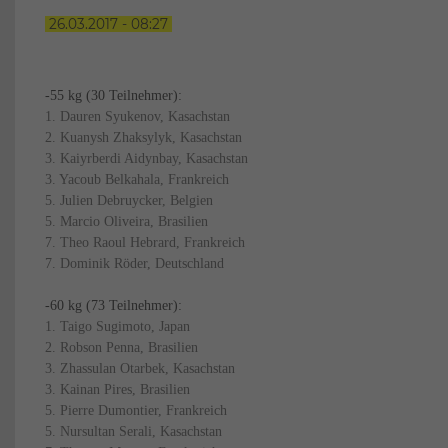
26.03.2017 - 08:27
-55 kg (30 Teilnehmer):
1. Dauren Syukenov, Kasachstan
2. Kuanysh Zhaksylyk, Kasachstan
3. Kaiyrberdi Aidynbay, Kasachstan
3. Yacoub Belkahala, Frankreich
5. Julien Debruycker, Belgien
5. Marcio Oliveira, Brasilien
7. Theo Raoul Hebrard, Frankreich
7. Dominik Röder, Deutschland
-60 kg (73 Teilnehmer):
1. Taigo Sugimoto, Japan
2. Robson Penna, Brasilien
3. Zhassulan Otarbek, Kasachstan
3. Kainan Pires, Brasilien
5. Pierre Dumontier, Frankreich
5. Nursultan Serali, Kasachstan