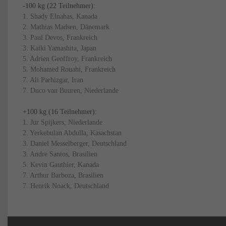
-100 kg (22 Teilnehmer):
1. Shady Elnahas, Kanada
2. Mathias Madsen, Dänemark
3. Paul Devos, Frankreich
3. Kaiki Yamashita, Japan
5. Adrien Geoffroy, Frankreich
5. Mohamed Rouahi, Frankreich
7. Ali Parhizgar, Iran
7. Duco van Buuren, Niederlande
+100 kg (16 Teilnehmer):
1. Jur Spijkers, Niederlande
2. Yerkebulan Abdulla, Kasachstan
3. Daniel Messelberger, Deutschland
3. Andre Santos, Brasilien
5. Kevin Gauthier, Kanada
7. Arthur Barboza, Brasilien
7. Henrik Noack, Deutschland
Navigation