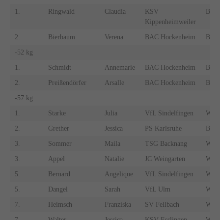
1.
Ringwald
Claudia
KSV
BA
Kippenheimweiler
2.
Bierbaum
Verena
BAC Hockenheim
BA
-52 kg
1.
Schmidt
Annemarie
BAC Hockenheim
BA
2.
Preißendörfer
Arsalle
BAC Hockenheim
BA
-57 kg
1.
Starke
Julia
VfL Sindelfingen
WÜ
2.
Grether
Jessica
PS Karlsruhe
BA
3.
Sommer
Maila
TSG Backnang
WÜ
3.
Appel
Natalie
JC Weingarten
WÜ
5.
Bernard
Angelique
VfL Sindelfingen
WÜ
5.
Dangel
Sarah
VfL Ulm
WÜ
7.
Heimsch
Franziska
SV Fellbach
WÜ
7.
Walter
Jessica
KSV Esslingen
WÜ