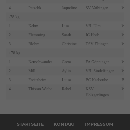
4.
Patzchk
Jaqueline
SV Vaihingen
WÜ
-78 kg
1.
Kehm
Lisa
VfL Ulm
WÜ
2.
Flemming
Sarah
JC Horb
WÜ
3.
Blohm
Christine
TSV Eltingen
WÜ
+78 kg
1.
Neuschwander
Greta
FA Göppingen
WÜ
2.
Mill
Aylin
VfL Sindelfingen
WÜ
3.
Froitzheim
Luisa
BC Karlsruhe
BA
4.
Thissan Wiebe
Rahel
KSV
WÜ
Holzgerlingen
Navigation
überspringen
STARTSEITE
KONTAKT
IMPRESSUM