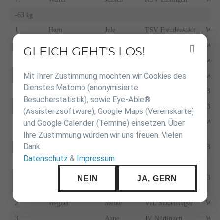
-63 kg
1.
Horn
Jule
TSV Freudenstadt
WÜ
2.
Kuhn
Claudia
FA Göppingen
WÜ
GLEICH GEHT'S LOS!
Inhalt
überspringen
3.
Schleifer
Nina
JS Roman Baur
WÜ
Mit Ihrer Zustimmung möchten wir Cookies des
3.
Schneider
Lea
TSG Backnang
WÜ
Dienstes Matomo (anonymisierte
5.
Fischer
Vanessa
BC Offenburg
BA
Besucherstatistik), sowie Eye-Able®
5.
Wölfenschneider
Sarah
BAC Hockenheim
BA
(Assistenzsoftware), Google Maps (Vereinskarte)
7.
Kerner
Ina
JV Schwäbisch
WÜ
und Google Calender (Termine) einsetzen. Über
Gmünd
Ihre Zustimmung würden wir uns freuen. Vielen
Dank.
7.
Detemple
Franka
TV Bruchhausen
BA
Datenschutz
&
Impressum
-70 kg
NEIN
JA, GERN
1.
Schulz
Angelika
JSV Karlsdorf
BA
Neuthard
2.
Wegner
Meike
VfL Sindelfingen
WÜ
3.
Anne
JV Nürtingen
WÜ