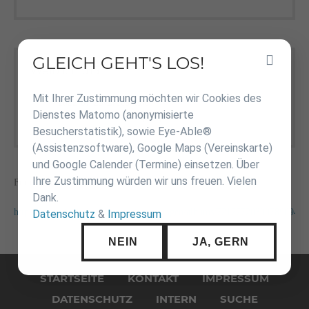
GLEICH GEHT'S LOS!
Inhalt
Weiblich u15
überspringen
Mit Ihrer Zustimmung möchten wir Cookies des
2022-07-25 Ergebnisse-
(27,1 KiB)
Dienstes Matomo (anonymisierte
BWEM_Fu15_Nürtingen.pdf
Besucherstatistik), sowie Eye-Able®
(Assistenzsoftware), Google Maps (Vereinskarte)
und Google Calender (Termine) einsetzen. Über
Ihre Zustimmung würden wir uns freuen. Vielen
Fotos unter:
Dank.
https://www.flickr.com/photos/jvnuertingen/albums/72177720300789094
Datenschutz
&
Impressum
NEIN
JA, GERN
Navigation
überspringen
STARTSEITE
KONTAKT
IMPRESSUM
DATENSCHUTZ
INTERN
SUCHE