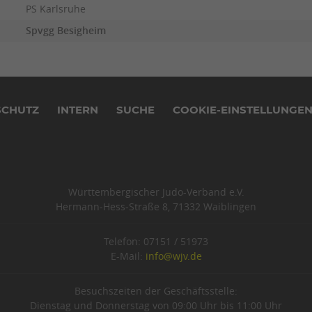
PS Karlsruhe
Spvgg Besigheim
SCHUTZ
INTERN
SUCHE
COOKIE-EINSTELLUNGE
Württembergischer Judo-Verband e.V.
Hermann-Hess-Straße 8, 71332 Waiblingen
Telefon: 07151 / 51973
E-Mail:
info@wjv.de
Besuchszeiten der Geschäftsstelle:
Dienstag und Donnerstag von 09:00 Uhr bis 11:00 Uhr