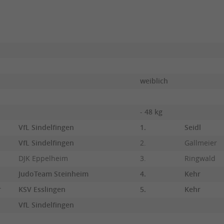
weiblich
- 48 kg
VfL Sindelfingen
1.
Seidl
VfL Sindelfingen
2.
Gallmeier
DJK Eppelheim
3.
Ringwald
JudoTeam Steinheim
4.
Kehr
r
KSV Esslingen
5.
Kehr
VfL Sindelfingen