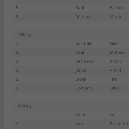
5.
Rauh
Patrick
5.
Röttinger
Martin
- 100 kg
1.
Korthals
Felix
2.
Gaal
Mathias
3.
Ben Sassi
Riadh
3.
Janus
André
5.
Stock
Tim
5.
Upmann
Oliver
+100 kg
1.
Weber
Jan
2.
Wurst
Bernhard