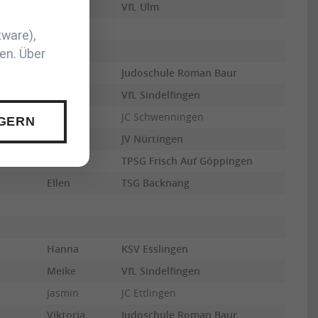
Sarah
VfL Ulm
tware),
en. Über
Nina
Judoschule Roman Baur
Cornelia
VfL Sindelfingen
Vanessa
JC Schwenningen
 GERN
Carla
JV Nürtingen
Claudia
TPSG Frisch Auf Göppingen
Ellen
TSG Backnang
Hanna
KSV Esslingen
Meike
VfL Sindelfingen
Jasmin
JC Ettlingen
Viktoria
Judoschule Roman Baur