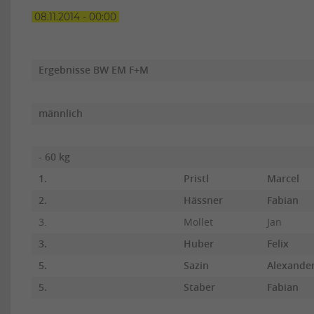
08.11.2014 - 00:00
Ergebnisse BW EM F+M
männlich
- 60 kg
1.
Pristl
Marcel
2.
Hässner
Fabian
3.
Mollet
Jan
3.
Huber
Felix
5.
Sazin
Alexande
5.
Staber
Fabian