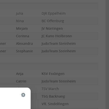
Julia
DJK Eppelheim
Nina
BC Offenburg
Mirjam
JV Nürtingen
Corinna
JC Kano Heilbronn
nner
Alexandra
JudoTeam Steinheim
nner
Stephanie
JudoTeam Steinheim
Anja
KSV Esslingen
Catrin
JudoTeam Steinheim
Alena
TSV March
Maila
TSG Backnang
Julia
VfL Sindelfingen