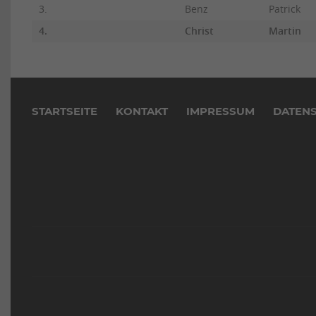
3.
Benz
Patrick
4.
Christ
Martin
Navigation
überspringen
STARTSEITE
KONTAKT
IMPRESSUM
DATEN