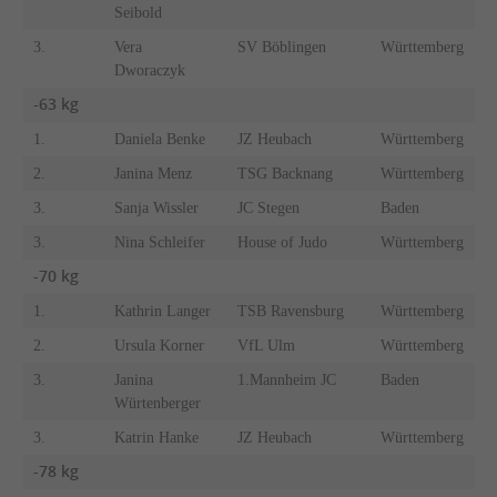
Seibold
3.
Vera
SV Böblingen
Württemberg
Dworaczyk
-63 kg
1.
Daniela Benke
JZ Heubach
Württemberg
2.
Janina Menz
TSG Backnang
Württemberg
3.
Sanja Wissler
JC Stegen
Baden
3.
Nina Schleifer
House of Judo
Württemberg
-70 kg
1.
Kathrin Langer
TSB Ravensburg
Württemberg
2.
Ursula Korner
VfL Ulm
Württemberg
3.
Janina
1.Mannheim JC
Baden
Würtenberger
3.
Katrin Hanke
JZ Heubach
Württemberg
-78 kg