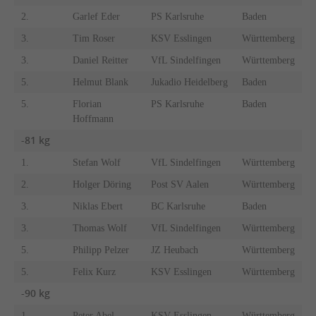
2.
Garlef Eder
PS Karlsruhe
Baden
3.
Tim Roser
KSV Esslingen
Württemberg
3.
Daniel Reitter
VfL Sindelfingen
Württemberg
5.
Helmut Blank
Jukadio Heidelberg
Baden
5.
Florian
PS Karlsruhe
Baden
Hoffmann
-81 kg
1.
Stefan Wolf
VfL Sindelfingen
Württemberg
2.
Holger Döring
Post SV Aalen
Württemberg
3.
Niklas Ebert
BC Karlsruhe
Baden
3.
Thomas Wolf
VfL Sindelfingen
Württemberg
5.
Philipp Pelzer
JZ Heubach
Württemberg
5.
Felix Kurz
KSV Esslingen
Württemberg
-90 kg
1.
Peter Abel
KSV Esslingen
Württemberg