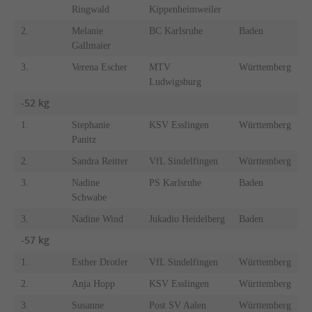
Ringwald
Kippenheimweiler
2.
Melanie
BC Karlsruhe
Baden
Gallmaier
3.
Verena Escher
MTV
Württemberg
Ludwigsburg
-52 kg
1.
Stephanie
KSV Esslingen
Württemberg
Panitz
2.
Sandra Reitter
VfL Sindelfingen
Württemberg
3.
Nadine
PS Karlsruhe
Baden
Schwabe
3.
Nadine Wind
Jukadio Heidelberg
Baden
-57 kg
1.
Esther Drotler
VfL Sindelfingen
Württemberg
2.
Anja Hopp
KSV Esslingen
Württemberg
3.
Susanne
Post SV Aalen
Württemberg