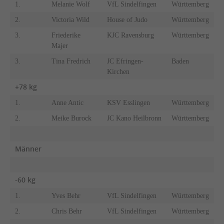
1.
Melanie Wolf
VfL Sindelfingen
Württemberg
2.
Victoria Wild
House of Judo
Württemberg
3.
Friederike
KJC Ravensburg
Württemberg
Majer
3.
Tina Fredrich
JC Efringen-
Baden
Kirchen
+78 kg
1.
Anne Antic
KSV Esslingen
Württemberg
2.
Meike Burock
JC Kano Heilbronn
Württemberg
Männer
-60 kg
1.
Yves Behr
VfL Sindelfingen
Württemberg
2.
Chris Behr
VfL Sindelfingen
Württemberg