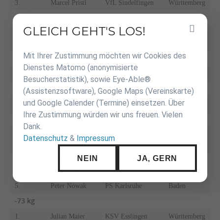
3.
Marcel Pristl
VfL Sindelfingen
Württemberg
3.
Kevin Weidner
KSV Esslingen
Württemberg
GLEICH GEHT'S LOS!
Inhalt
5.
Benedikt
TSG Backnang
Württemberg
überspringen
Holzner
Mit Ihrer Zustimmung möchten wir Cookies des
5.
Nikolai Becker
PS Karlsruhe
Baden
Dienstes Matomo (anonymisierte
-66 kg
Besucherstatistik), sowie Eye-Able®
1.
Mario Häckel
SS Kustusch
Württemberg
(Assistenzsoftware), Google Maps (Vereinskarte)
und Google Calender (Termine) einsetzen. Über
2.
Karim Unser
BC Karlsruhe
Baden
Ihre Zustimmung würden wir uns freuen. Vielen
3.
Steffen Marlok
SV Fellbach
Württemberg
Dank.
3.
Wolfgang
JV Nürtingen
Württemberg
Datenschutz
&
Impressum
Scherer
NEIN
JA, GERN
5.
Simon
BC Karlsruhe
Baden
Kreuzwieser
5.
Peter Nowak
PS Karlsruhe
Baden
-73 kg
1.
Julian Maier
KSV Esslingen
Württemberg