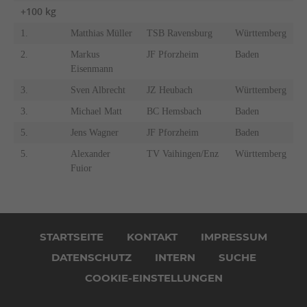
+100 kg
1.
Matthias Müller
TSB Ravensburg
Württemberg
2.
Markus
JF Pforzheim
Baden
Eisenmann
3.
Sven Albrecht
JZ Heubach
Württemberg
3.
Michael Matt
BC Hemsbach
Baden
5.
Jens Wagner
JF Pforzheim
Baden
5.
Alexander
TV Vaihingen/Enz
Württemberg
Fuior
Navigation
überspringen
STARTSEITE
KONTAKT
IMPRESSUM
DATENSCHUTZ
INTERN
SUCHE
COOKIE-EINSTELLUNGEN