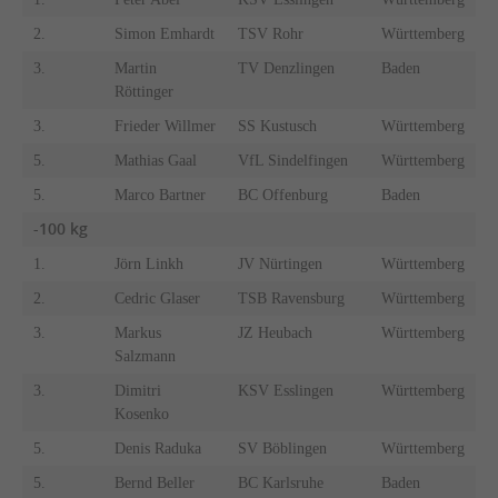
2.
Simon Emhardt
TSV Rohr
Württemberg
3.
Martin
TV Denzlingen
Baden
Röttinger
3.
Frieder Willmer
SS Kustusch
Württemberg
5.
Mathias Gaal
VfL Sindelfingen
Württemberg
5.
Marco Bartner
BC Offenburg
Baden
-100 kg
1.
Jörn Linkh
JV Nürtingen
Württemberg
2.
Cedric Glaser
TSB Ravensburg
Württemberg
3.
Markus
JZ Heubach
Württemberg
Salzmann
3.
Dimitri
KSV Esslingen
Württemberg
Kosenko
5.
Denis Raduka
SV Böblingen
Württemberg
5.
Bernd Beller
BC Karlsruhe
Baden