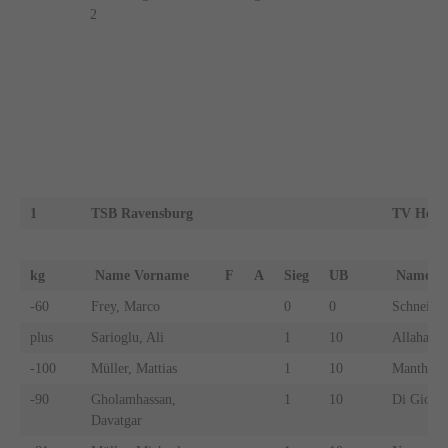
2
1
TSB Ravensburg
TV Heite
kg
Name Vorname
F
A
Sieg
UB
Name 
-60
Frey, Marco
0
0
Schneider
plus
Sarioglu, Ali
1
10
Allaham,
-100
Müller, Mattias
1
10
Manthey, 
-90
Gholamhassan,
1
10
Di Gioia,
Davatgar