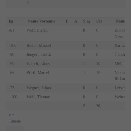
2
kg
Name Vorname
F
A
Sieg
UB
Name 
-81
Wolf, Stefan
0
0
Zimberlin
Yves
-100
Riefer, Manuel
0
0
Bartner, 
-90
Jüngert, Janick
0
0
Gänshirt,
-60
Harsch, Linus
1
10
Müll, Jan
-66
Pristl, Marcel
1
10
Niederque
Richard
-73
Wegner, Julian
0
0
Leiser, A
+100
Wolf, Thomas
0
0
Weber, Ja
2
20
zur
Tabelle