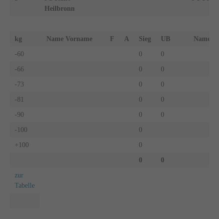
Heilbronn
kg
Name Vorname
F
A
Sieg
UB
Name 
-60
0
0
-66
0
0
-73
0
0
-81
0
0
-90
0
0
-100
0
+100
0
0
0
zur
Tabelle