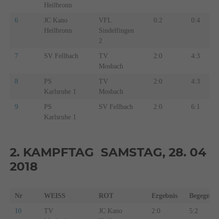
Heilbronn
6
JC Kano
VFL
0:2
0:4
Heilbronn
Sindelfingen
2
7
SV Fellbach
TV
2:0
4:3
Mosbach
8
PS
TV
2:0
4:3
Karlsruhe 1
Mosbach
9
PS
SV Fellbach
2:0
6:1
Karlsruhe 1
2. KAMPFTAG SAMSTAG, 28. 04
2018
Nr
WEISS
ROT
Ergebnis
Begegn.
10
TV
JC Kano
2:0
5:2