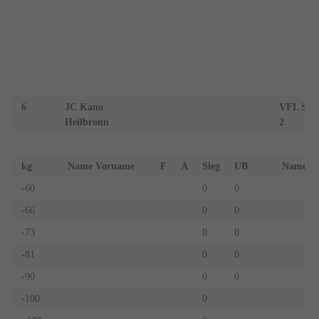
6
JC Kano
VFL Sind
Heilbronn
2
kg
Name Vorname
F
A
Sieg
UB
Name 
-60
0
0
-66
0
0
-73
0
0
-81
0
0
-90
0
0
-100
0