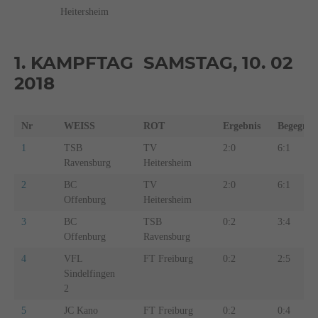
Heitersheim
1. KAMPFTAG SAMSTAG, 10. 02
2018
Nr
WEISS
ROT
Ergebnis
Begegn.
1
TSB
TV
2:0
6:1
Ravensburg
Heitersheim
2
BC
TV
2:0
6:1
Offenburg
Heitersheim
3
BC
TSB
0:2
3:4
Offenburg
Ravensburg
4
VFL
FT Freiburg
0:2
2:5
Sindelfingen
2
5
JC Kano
FT Freiburg
0:2
0:4