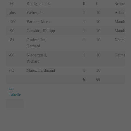
-60
König, Jannik
0
0
Schneider
plus
Weber, Jan
1
10
Allaham,
-100
Bartner, Marco
1
10
Manthey, 
-90
Gänshirt, Philipp
1
10
Manthey,
-81
Grafmüller,
1
10
Neumaier,
Gerhard
-66
Niederquell,
1
10
Geimer, P
Richard
-73
Maier, Ferdinand
1
10
6
60
zur
Tabelle