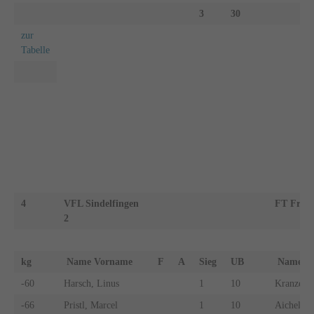
3
30
zur
Tabelle
4
VFL Sindelfingen
FT Freib
2
kg
Name Vorname
F
A
Sieg
UB
Name 
-60
Harsch, Linus
1
10
Kranzer, 
-66
Pristl, Marcel
1
10
Aichele, 