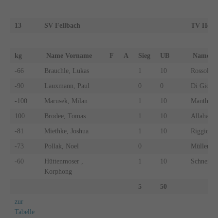
13
SV Fellbach
TV Heite
kg
Name Vorname
F
A
Sieg
UB
Name 
-66
Brauchle, Lukas
1
10
Rossol, S
-90
Lauxmann, Paul
0
0
Di Gioia,
-100
Marusek, Milan
1
10
Manthey, 
100
Brodee, Tomas
1
10
Allaham,
-81
Miethke, Joshua
1
10
Riggio, S
-73
Pollak, Noel
0
Müller, Ph
-60
Hüttenmoser ,
1
10
Schneider
Korphong
5
50
zur
Tabelle