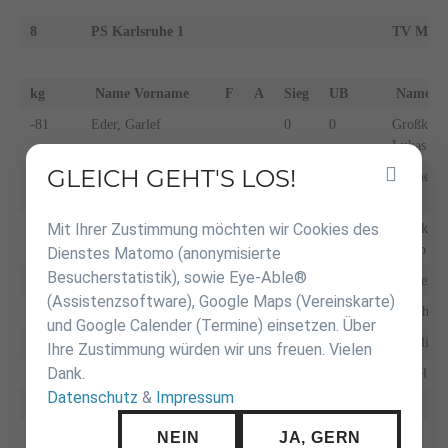
8
PS Karlsruhe 1
TV Mosb
kg
Name Vorname
F
A
Sieg
UB
Name 
-81
Eder, Garlef
0
0
Großkins
Lukas
GLEICH GEHT'S LOS!
Inhalt
-100
Hoffmann,
0
0
Beichert,
überspringen
Alexander
Mit Ihrer Zustimmung möchten wir Cookies des
-90
Holschuh, Sebastian
1
10
Großkinsk
Philip
Dienstes Matomo (anonymisierte
Besucherstatistik), sowie Eye-Able®
-60
Bachmeier, Paul
1
10
Stadler, 
(Assistenzsoftware), Google Maps (Vereinskarte)
-66
Nowak, Peter
0
0
Kirschen,
und Google Calender (Termine) einsetzen. Über
-73
Krittian, Dominik
1
10
Geistling
Ihre Zustimmung würden wir uns freuen. Vielen
Dank.
+100
Ben Sassi, Riadh
1
10
Seibel, D
Datenschutz
&
Impressum
4
40
zur
NEIN
JA, GERN