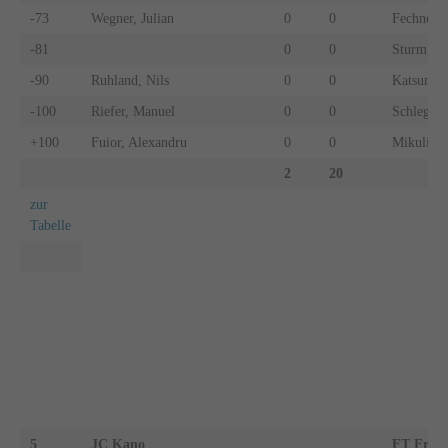
-73
Wegner, Julian
0
0
Fechner, 
-81
0
0
Sturm, Y
-90
Ruhland, Nils
0
0
Katsumi, 
-100
Riefer, Manuel
0
0
Schlegel,
+100
Fuior, Alexandru
0
0
Mikulic, 
2
20
zur
Tabelle
5
JC Kano
FT Freib