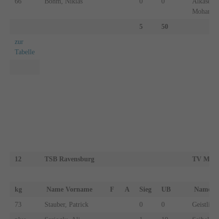
66
Böhm, Niklas
0
0
Alkasem,
Mohamm
5
50
zur
Tabelle
12
TSB Ravensburg
TV Mosb
kg
Name Vorname
F
A
Sieg
UB
Name 
73
Stauber, Patrick
0
0
Geistling