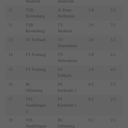
Mosbach
Heilbronn
11
TSB
JC Kano
2:0
5:2
Ravensburg
Heilbronn
12
TSB
TV
2:0
5:2
Ravensburg
Mosbach
13
SV Fellbach
TV
2:0
5:2
Heitersheim
14
FT Freiburg
TV
2:0
6:1
Heitersheim
15
FT Freiburg
SV
2:0
4:3
Fellbach
16
BC
PS
0:2
2:5
Offenburg
Karlsruhe 1
17
VFL
PS
0:2
2:5
Sindelfingen
Karlsruhe 1
2
18
VFL
BC
0:2
2:5
Sindelfingen
Offenburg