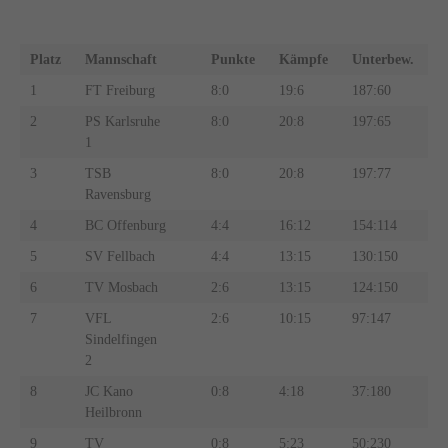
TABELLE
Platz
Mannschaft
Punkte
Kämpfe
Unterbew.
1
FT Freiburg
8:0
19:6
187:60
2
PS Karlsruhe
8:0
20:8
197:65
1
3
TSB
8:0
20:8
197:77
Ravensburg
4
BC Offenburg
4:4
16:12
154:114
5
SV Fellbach
4:4
13:15
130:150
6
TV Mosbach
2:6
13:15
124:150
7
VFL
2:6
10:15
97:147
Sindelfingen
2
8
JC Kano
0:8
4:18
37:180
Heilbronn
9
TV
0:8
5:23
50:230