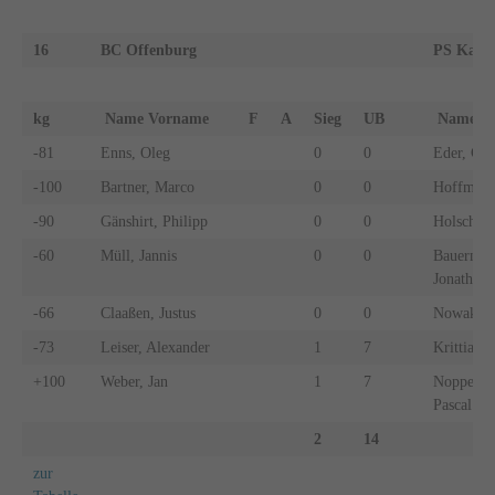
16
BC Offenburg
PS Karls
kg
Name Vorname
F
A
Sieg
UB
Name 
-81
Enns, Oleg
0
0
Eder, Gar
-100
Bartner, Marco
0
0
Hoffmann
-90
Gänshirt, Philipp
0
0
Holschuh,
-60
Müll, Jannis
0
0
Bauermeis
Jonathan
-66
Claaßen, Justus
0
0
Nowak, P
-73
Leiser, Alexander
1
7
Krittian,
+100
Weber, Jan
1
7
Noppenbe
Pascal
2
14
zur