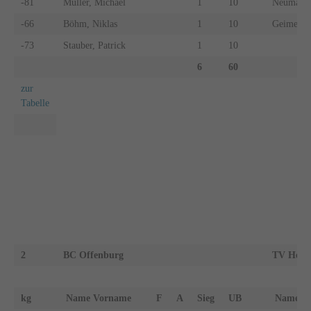
-81
Müller, Michael
1
10
Neumaier,
-66
Böhm, Niklas
1
10
Geimer, P
-73
Stauber, Patrick
1
10
6
60
zur
Tabelle
2
BC Offenburg
TV Heite
kg
Name Vorname
F
A
Sieg
UB
Name 