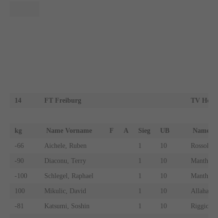
14
FT Freiburg
TV Heite
kg
Name Vorname
F
A
Sieg
UB
Name 
-66
Aichele, Ruben
1
10
Rossol, S
-90
Diaconu, Terry
1
10
Manthey,
-100
Schlegel, Raphael
1
10
Manthey, 
100
Mikulic, David
1
10
Allaham,
-81
Katsumi, Soshin
1
10
Riggio, S