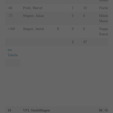
Jonathan
-66
Pristl, Marcel
1
10
Fischer, 
-73
Wegner, Julian
0
0
Häusler,
Maximili
+100
Jüngert, Janick
X
0
0
Noppenbe
Pascal
2
17
zur
Tabelle
18
VFL Sindelfingen
BC Offe