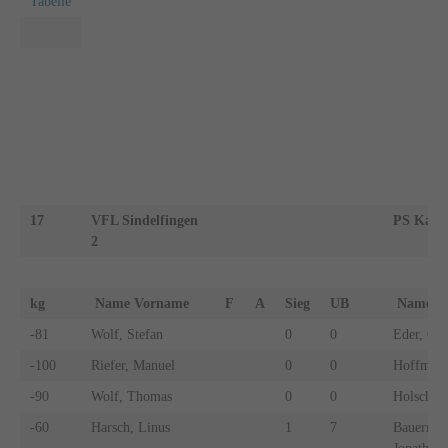
Tabelle
17
VFL Sindelfingen
PS Karls
2
kg
Name Vorname
F
A
Sieg
UB
Name 
-81
Wolf, Stefan
0
0
Eder, Gar
-100
Riefer, Manuel
0
0
Hoffmann
-90
Wolf, Thomas
0
0
Holschuh,
-60
Harsch, Linus
1
7
Bauermeis