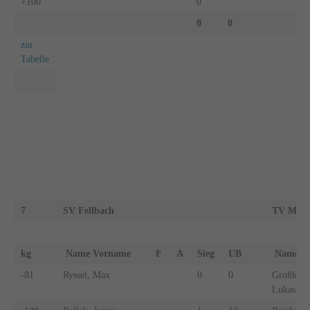
+100
0
0
0
zur
Tabelle
7
SV Fellbach
TV Mosb
kg
Name Vorname
F
A
Sieg
UB
Name 
-81
Ryssel, Max
0
0
Großkins
Lukas