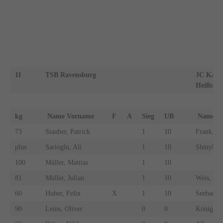
11
TSB Ravensburg
JC Kano
Heilbron
kg
Name Vorname
F
A
Sieg
UB
Name 
73
Stauber, Patrick
1
10
Frank, Al
plus
Sarioglu, Ali
1
10
Shmykov,
100
Müller, Mattias
1
10
81
Müller, Julian
1
10
Weis, Flo
60
Huber, Felix
X
1
10
Seebach, 
90
Leins, Oliver
0
0
König, R