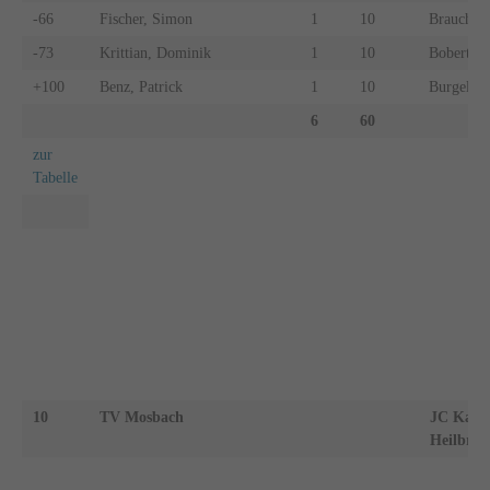
-66
Fischer, Simon
1
10
Brauchle,
-73
Krittian, Dominik
1
10
Bobert, P
+100
Benz, Patrick
1
10
Burgel, R
6
60
zur
Tabelle
10
TV Mosbach
JC Kano
Heilbron