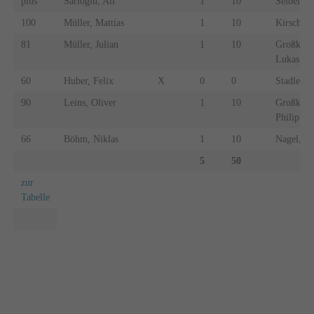
plus
Sarioglu, Ali
1
10
Seibel, D
100
Müller, Mattias
1
10
Kirschen,
81
Müller, Julian
1
10
Großkins
Lukas
60
Huber, Felix
X
0
0
Stadler, 
90
Leins, Oliver
1
10
Großkins
Philip
66
Böhm, Niklas
1
10
Nagel, Ma
5
50
zur
Tabelle