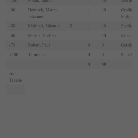
-100
Pollak, Jannis
1
10
Beichert,
-90
Heimsch, Marco
1
10
Großkins
Johannes
Philip
-60
Molinari, Valentin
X
1
10
Stadler, 
-66
Marlok, Steffen
1
10
Kirschen,
-73
Bobert, Paul
0
0
Geistling
+100
Ternes, Jan
0
0
Seibel, D
4
40
zur
Tabelle