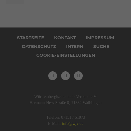
Navigation
überspringen
STARTSEITE
KONTAKT
IMPRESSUM
DATENSCHUTZ
INTERN
SUCHE
COOKIE-EINSTELLUNGEN
Württembergischer Judo-Verband e.V.
Hermann-Hess-Straße 8, 71332 Waiblingen
Telefon: 07151 / 51973
E-Mail:
info@wjv.de