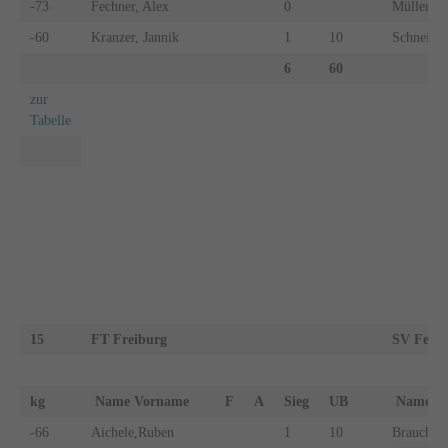
-73
Fechner, Alex
0
Müller, Ph
-60
Kranzer, Jannik
1
10
Schneider
6
60
zur
Tabelle
15
FT Freiburg
SV Fellb
kg
Name Vorname
F
A
Sieg
UB
Name 
-66
Aichele,Ruben
1
10
Brauchle,