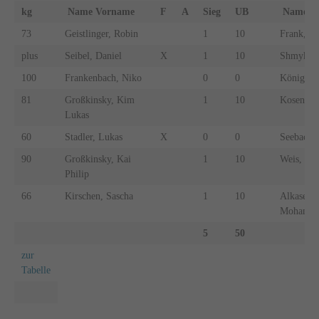
kg
Name Vorname
F
A
Sieg
UB
Name 
73
Geistlinger, Robin
1
10
Frank, Al
plus
Seibel, Daniel
X
1
10
Shmykov,
100
Frankenbach, Niko
0
0
König, R
81
Großkinsky, Kim
1
10
Kosenko,
Lukas
60
Stadler, Lukas
X
0
0
Seebach, 
90
Großkinsky, Kai
1
10
Weis, Flo
Philip
66
Kirschen, Sascha
1
10
Alkasem,
Mohamm
5
50
zur
Tabelle