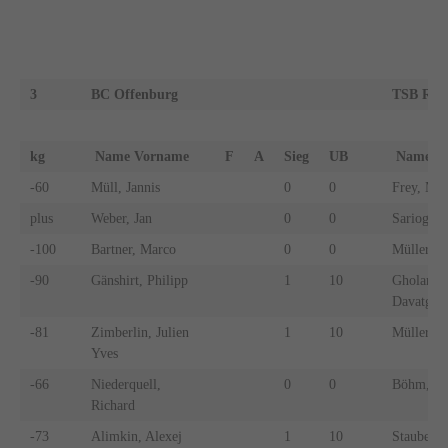
3
BC Offenburg
TSB Rav
kg
Name Vorname
F
A
Sieg
UB
Name 
-60
Müll, Jannis
0
0
Frey, Mar
plus
Weber, Jan
0
0
Sarioglu, 
-100
Bartner, Marco
0
0
Müller, M
-90
Gänshirt, Philipp
1
10
Gholamha
Davatgar
-81
Zimberlin, Julien
1
10
Müller, M
Yves
-66
Niederquell,
0
0
Böhm, Ni
Richard
-73
Alimkin, Alexej
1
10
Stauber, P