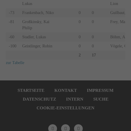
Lukas
Lion
-73
Frankenbach, Niko
0
0
Guilbaut, L
-81
Großkinsky, Kai
0
0
Frey, Marco
Philip
-60
Stadler, Lukas
0
0
Böhm, Arne
-100
Geistlinger, Robin
0
0
Vögele, Chri
2
17
zur Tabelle
Navigation
überspringen
STARTSEITE
KONTAKT
IMPRESSUM
DATENSCHUTZ
INTERN
SUCHE
COOKIE-EINSTELLUNGEN