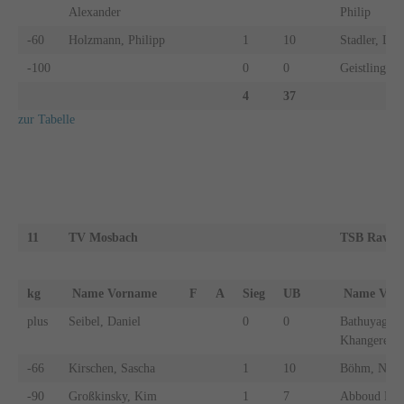
Alexander
Philip
-60
Holzmann, Philipp
1
10
Stadler, Luk
-100
0
0
Geistlinger,
4
37
zur Tabelle
11
TV Mosbach
TSB Raven
kg
Name Vorname
F
A
Sieg
UB
Name Vo
plus
Seibel, Daniel
0
0
Bathuyag,
Khangerel
-66
Kirschen, Sascha
1
10
Böhm, Nikl
-90
Großkinsky, Kim
1
7
Abboud Herb