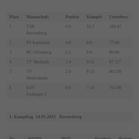
Platz
Mannschaft
Punkte
Kämpfe
Unterbew.
1
TSB
6:0
16:5
160:47
Ravensburg
2
PS Karlsruhe
4:0
8:6
77:60
3
BC Offenburg
2:2
8:6
80:60
4
TV Mosbach
2:4
9:12
87:117
5
TV
2:4
8:13
80:130
Heitersheim
6
KSV
0:6
7:14
70:140
Esslingen 2
1. Kampftag 14.05.2023 Ravensburg
Nr
WEISS
ROT
Ergebnis
Begegn.