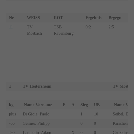
Nr
WEISS
ROT
Ergebnis
Begegn.
U
11
TV
TSB
0:2
2:5
17
Mosbach
Ravensburg
1
TV Heitersheim
TV Mosbac
kg
Name Vorname
F
A
Sieg
UB
Name Vo
plus
Di Gioia, Paolo
1
10
Seibel, Dani
-66
Geimer, Philipp
0
0
Kirschen, S
-90
Lambelin, Adam
X
0
0
Großkinsky