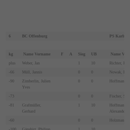
6
BC Offenburg
PS Karlsru
kg
Name Vorname
F
A
Sieg
UB
Name Vo
plus
Weber, Jan
1
10
Richter, Eri
-66
Müll, Jannis
0
0
Nowak, Pete
-90
Zimberlin, Julien
0
0
Hoffmann, F
Yves
-73
0
0
Fischer, Si
-81
Grafmüller,
1
10
Hoffmann,
Gerhard
Alexander
-60
0
0
Holzmann, P
-100
Gänshirt, Philipp
1
10