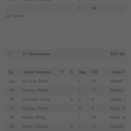
3
30
zur Tabelle
7
TV Heitersheim
KSV Esslin
kg
Name Vorname
F
A
Sieg
UB
Name Vo
plus
Di Gioia, Paolo
1
10
Schnell, Ma
-66
Geimer, Philipp
1
10
Riemer, Fin
-90
Lambelin, Adam
X
0
0
Nägele, Jan
-73
Laempe, Finley
0
0
Stripf, Deni
-81
Müller, Philip
1
10
Maier, Julia
-60
Pfister, Gabriel
X
1
10
Narrain, Joh