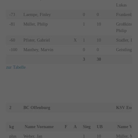
Lukas
-73
Laempe, Finley
0
0
Frankenbach
-81
Müller, Philip
1
10
Großkinsky,
Philip
-60
Pfister, Gabriel
X
1
10
Stadler, Luk
-100
Manthey, Marvin
0
0
Geistlinger,
3
30
zur Tabelle
2
BC Offenburg
KSV Esslin
kg
Name Vorname
F
A
Sieg
UB
Name Vo
plus
Weber, Jan
1
10
Müller, Malt