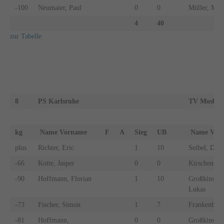
-100
Neumaier, Paul
0
0
Müller, Malt
4
40
zur Tabelle
8
PS Karlsruhe
TV Mosbac
kg
Name Vorname
F
A
Sieg
UB
Name Vo
plus
Richter, Eric
1
10
Seibel, Dani
-66
Kotte, Jasper
0
0
Kirschen, S
-90
Hoffmann, Florian
1
10
Großkinsky
Lukas
-73
Fischer, Simon
1
7
Frankenbach
-81
Hoffmann,
0
0
Großkinsky,