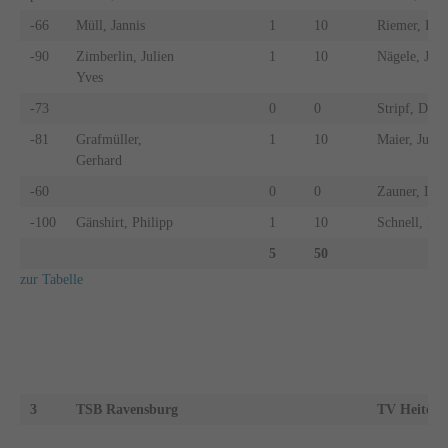
-66
Müll, Jannis
1
10
Riemer, Fin
-90
Zimberlin, Julien
1
10
Nägele, Jan
Yves
-73
0
0
Stripf, Deni
-81
Grafmüller,
1
10
Maier, Julia
Gerhard
-60
0
0
Zauner, Lar
-100
Gänshirt, Philipp
1
10
Schnell, Ma
5
50
zur Tabelle
3
TSB Ravensburg
TV Heiters