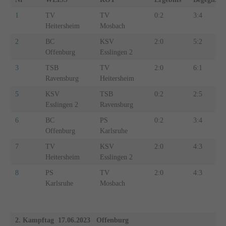
1
TV
TV
0:2
3:4
Heitersheim
Mosbach
2
BC
KSV
2:0
5:2
Offenburg
Esslingen 2
3
TSB
TV
2:0
6:1
Ravensburg
Heitersheim
5
KSV
TSB
0:2
2:5
Esslingen 2
Ravensburg
6
BC
PS
0:2
3:4
Offenburg
Karlsruhe
7
TV
KSV
2:0
4:3
Heitersheim
Esslingen 2
8
PS
TV
2:0
4:3
Karlsruhe
Mosbach
2. Kampftag 17.06.2023 Offenburg