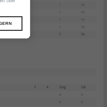
en. Über
1
10
1
10
1
10
 GERN
1
10
7
70
F
A
Sieg
UB
0
0
0
0