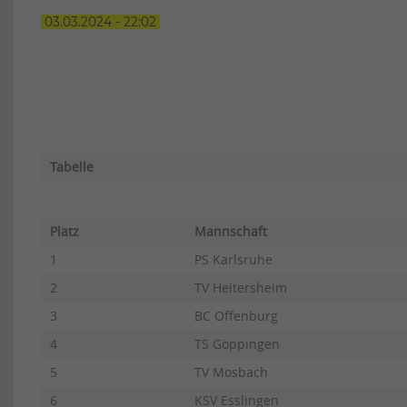
03.03.2024 - 22:02
Tabelle
Platz
Mannschaft
1
PS Karlsruhe
2
TV Heitersheim
3
BC Offenburg
4
TS Göppingen
5
TV Mosbach
6
KSV Esslingen