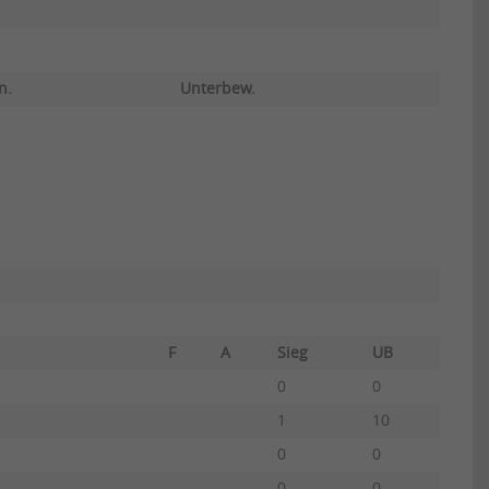
n.
Unterbew.
F
A
Sieg
UB
0
0
1
10
0
0
0
0