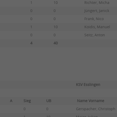
1
10
Richter, Micha
0
0
Jüngert, Janick
0
0
Frank, Nico
1
10
Koidis, Manuel
0
0
Seitz, Anton
4
40
KSV Esslingen
A
Sieg
UB
Name Vorname
0
0
Gerspacher, Christoph