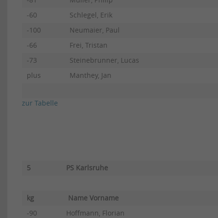
-81
Müller, Philip
-60
Schlegel, Erik
-100
Neumaier, Paul
-66
Frei, Tristan
-73
Steinebrunner, Lucas
plus
Manthey, Jan
zur Tabelle
5
PS Karlsruhe
kg
Name Vorname
-90
Hoffmann, Florian