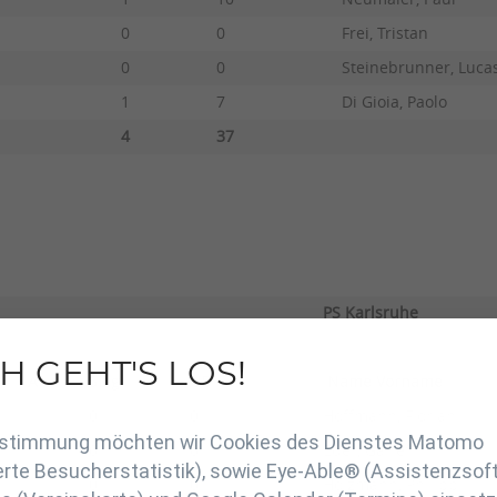
0
0
Frei, Tristan
0
0
Steinebrunner, Luca
1
7
Di Gioia, Paolo
4
37
PS Karlsruhe
H GEHT'S LOS!
A
Sieg
UB
Name Vorname
en
0
0
Hoffmann, Florian
Zustimmung möchten wir Cookies des Dienstes Matomo
0
0
Eder, Garlef
rte Besucherstatistik), sowie Eye-Able® (Assistenzsof
0
0
Holzmann, Philipp