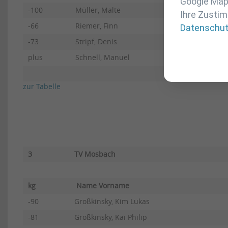
Google Maps
-100
Müller, Malte
Ihre Zustim
-66
Riemer, Finn
Datenschu
-73
Stripf, Denis
plus
Schnell, Manuel
zur Tabelle
3
TV Mosbach
kg
Name Vorname
-90
Großkinsky, Kim Lukas
-81
Großkinsky, Kai Philip