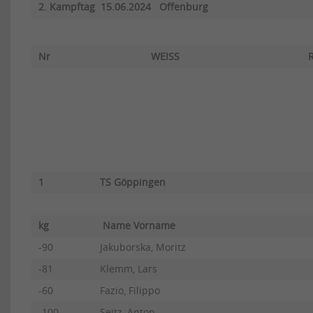
2. Kampftag 15.06.2024 Offenburg
Nr
WEISS
1
TS Göppingen
kg
Name Vorname
-90
Jakuborska, Moritz
-81
Klemm, Lars
-60
Fazio, Filippo
-100
Seitz, Anton