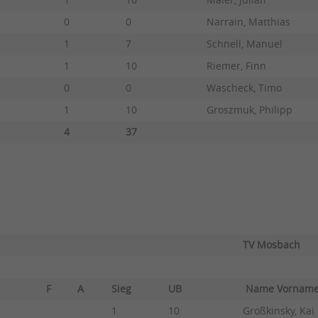
1
10
Maier, Julian
0
0
Narrain, Matthias
1
7
Schnell, Manuel
1
10
Riemer, Finn
0
0
Wascheck, Timo
1
10
Groszmuk, Philipp
4
37
TV Mosbach
F
A
Sieg
UB
Name Vorna
1
10
Großkinsky, Kai 