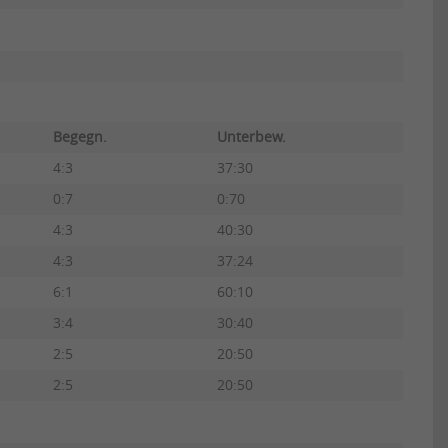
Begegn.
Unterbew.
4:3
37:30
0:7
0:70
4:3
40:30
4:3
37:24
6:1
60:10
3:4
30:40
2:5
20:50
2:5
20:50