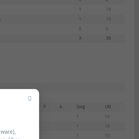
1
10
s
1
10
0
0
3
30
F
A
Sieg
UB
1
10
1
10
tware),
1
10