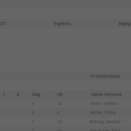
ROT
Ergebnis
Begeg
TV Heitersheim
F
A
Sieg
UB
Name Vorname
1
10
Fidler, Steffen
0
0
Müller, Philip
1
10
Rehnig, Samuel
1
10
Neumaier, Paul