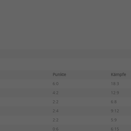
Punkte
Kämpfe
6:0
18:3
4:2
12:9
2:2
6:8
2:4
9:12
2:2
5:9
0:6
6:15