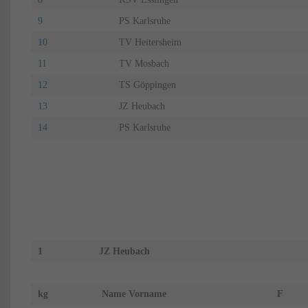
9
PS Karlsruhe
10
TV Heitersheim
11
TV Mosbach
12
TS Göppingen
13
JZ Heubach
14
PS Karlsruhe
1
JZ Heubach
kg
Name Vorname
F