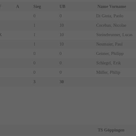
F
A
Sieg
UB
Name Vorname
0
0
Di Gioia, Paolo
1
10
Coceban, Nicolae
X
1
10
Steinebrunner, Lucas
1
10
Neumaier, Paul
0
0
Geimer, Philipp
0
0
Schlegel, Erik
0
0
Müller, Philip
3
30
TS Göppingen