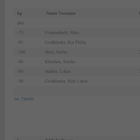
kg
Name Vorname
plus
-73
Frankenbach, Niko
-81
Großkinsky, Kai Philip
-100
Herz, Stefan
-66
Kirschen, Sascha
-60
Stadler, Lukas
-90
Großkinsky, Kim Lukas
zur Tabelle