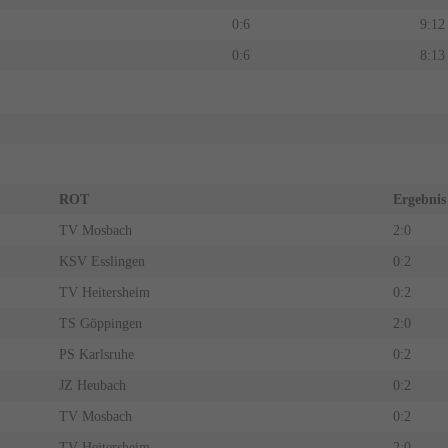
0:6
9:12
0:6
8:13
ROT
Ergebni
TV Mosbach
2:0
KSV Esslingen
0:2
TV Heitersheim
0:2
TS Göppingen
2:0
PS Karlsruhe
0:2
JZ Heubach
0:2
TV Mosbach
0:2
TV Heitersheim
2:0