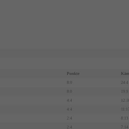
Punkte
Käm
8:0
24:4
8:0
19:9
4:4
12:1
4:4
11:1
2:4
8:13
2:4
7:14