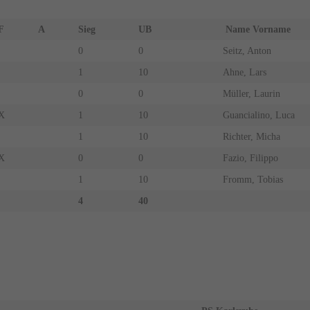
F
A
Sieg
UB
Name Vorname
0
0
Seitz, Anton
1
10
Ahne, Lars
0
0
Müller, Laurin
X
1
10
Guancialino, Luca
1
10
Richter, Micha
X
0
0
Fazio, Filippo
1
10
Fromm, Tobias
4
40