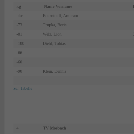
kg
Name Vorname
plus
Bourntouli, Ampram
-73
Trupka, Boris
-81
Welz, Lion
-100
Diehl, Tobias
-66
-60
-90
Klein, Dennis
zur Tabelle
4
TV Mosbach