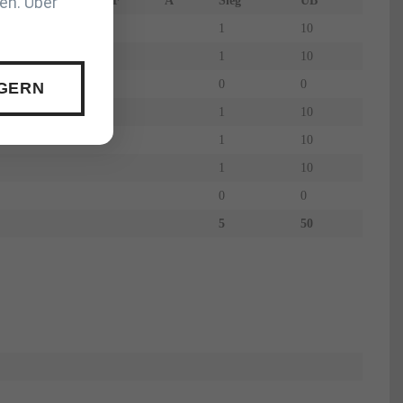
en. Über
F
A
Sieg
UB
1
10
1
10
0
0
 GERN
1
10
1
10
1
10
0
0
5
50