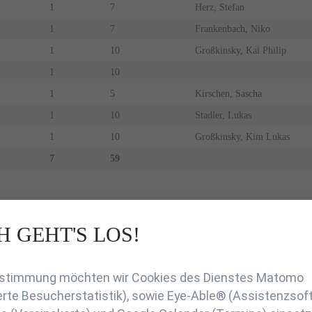
1
7
Herz, Stefan
1
7
Frankenbach, Niko
1
10
Großkinsky, Kai Philip
1
10
1
5
Kirschen, Sascha
1
10
Stadler, Lukas
1
10
Großkinsky, Kim Lukas
7
59
H GEHT'S LOS!
en
KSV Esslingen
Zustimmung möchten wir Cookies des Dienstes Matomo
rte Besucherstatistik), sowie Eye-Able® (Assistenzsof