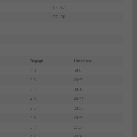
87:117
77:130
s
Begegn.
Unterbew.
7:0
59:0
2:5
20:50
3:4
30:40
4:3
40:27
2:5
20:50
2:5
20:50
3:4
27:37
4:3
40:30