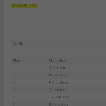
22.03.2025 - 22:39
Tabelle
Platz
Mannschaft
1
JZ Heubach
2
PS Karlsruhe
3
KSV Esslingen
4
TV Mosbach
5
TV Heitersheim
6
BC Offenburg