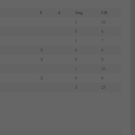
F
A
Sieg
UB
1
10
0
0
1
7
X
0
0
X
0
0
1
10
X
0
0
3
27