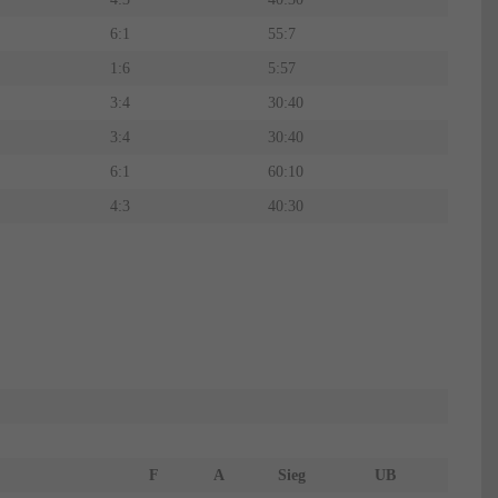
6:1
55:7
1:6
5:57
3:4
30:40
3:4
30:40
6:1
60:10
4:3
40:30
F
A
Sieg
UB