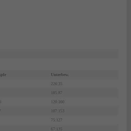
pfe
Unterbew.
226:35
185:87
6
120:160
7
107:153
75:127
67:135