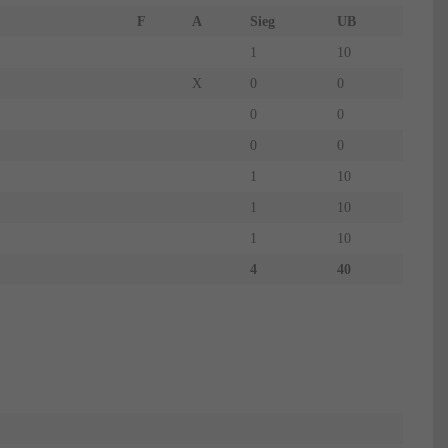
F
A
Sieg
UB
1
10
X
0
0
0
0
0
0
1
10
1
10
1
10
4
40