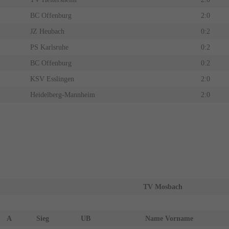
BC Offenburg
2:0
JZ Heubach
0:2
PS Karlsruhe
0:2
BC Offenburg
0:2
KSV Esslingen
2:0
Heidelberg-Mannheim
2:0
TV Mosbach
A
Sieg
UB
Name Vorname