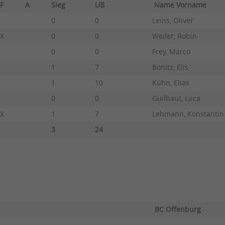
F
A
Sieg
UB
Name Vorname
0
0
Leins, Oliver
X
0
0
Weiler, Robin
0
0
Frey, Marco
1
7
Bonitz, Elis
1
10
Kühn, Elias
0
0
Guilbaut, Luca
X
1
7
Lehmann, Konstantin
3
24
BC Offenburg