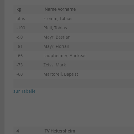
kg
Name Vorname
plus
Fromm, Tobias
-100
Pfeil, Tobias
-90
Mayr, Bastian
-81
Mayr, Florian
-66
Laupheimer, Andreas
-73
Zeiss, Mark
-60
Martorell, Baptist
zur Tabelle
4
TV Heitersheim