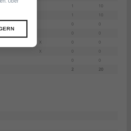
en. Über
1
10
1
10
0
0
 GERN
0
0
X
0
0
X
0
0
0
0
2
20