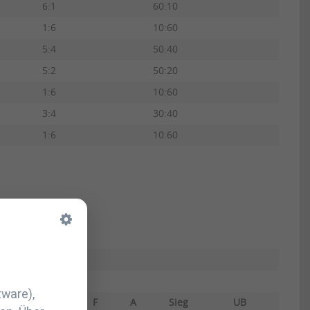
6:1
60:10
1:6
10:60
5:4
50:40
5:2
50:20
1:6
10:60
3:4
30:40
1:6
10:60
tware),
F
A
Sieg
UB