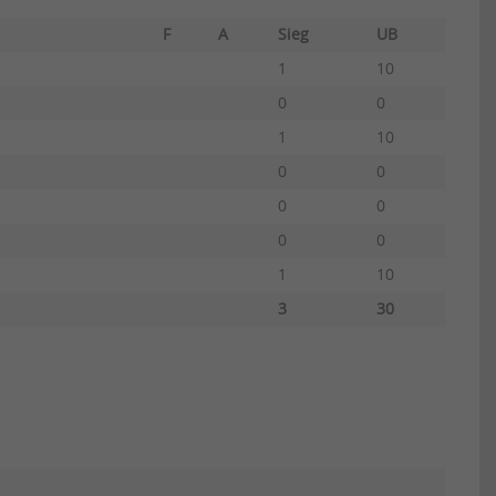
F
A
Sieg
UB
1
10
0
0
1
10
0
0
0
0
0
0
1
10
3
30