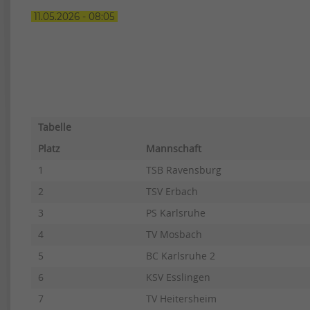
11.05.2026 - 08:05
Tabelle
Platz
Mannschaft
1
TSB Ravensburg
2
TSV Erbach
3
PS Karlsruhe
4
TV Mosbach
5
BC Karlsruhe 2
6
KSV Esslingen
7
TV Heitersheim