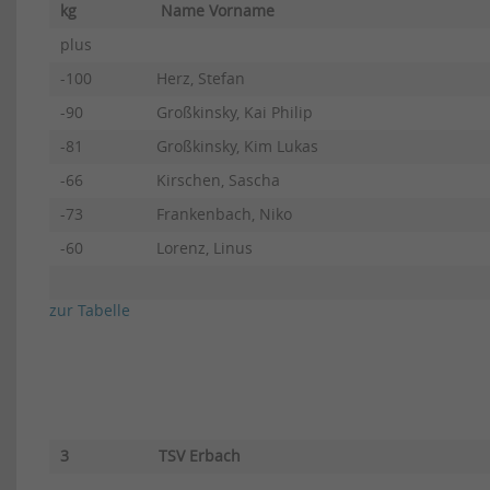
kg
Name Vorname
plus
-100
Herz, Stefan
-90
Großkinsky, Kai Philip
-81
Großkinsky, Kim Lukas
-66
Kirschen, Sascha
-73
Frankenbach, Niko
-60
Lorenz, Linus
zur Tabelle
3
TSV Erbach