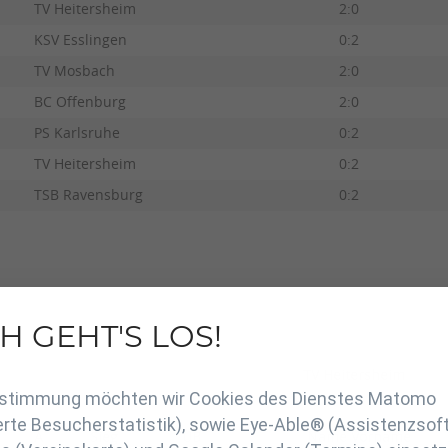
TV Heitersheim
2:0
KSV Esslingen
0:2
TV Mosbach
2:0
BC Offenburg
2:0
PS Karlsruhe
0:2
TV Heitersheim
0:2
TSB Ravensburg
0:2
H GEHT'S LOS!
en
TV Heitersheim
Zustimmung möchten wir Cookies des Dienstes Matomo
rte Besucherstatistik), sowie Eye-Able® (Assistenzsof
A
Sieg
UB
Name Vorname