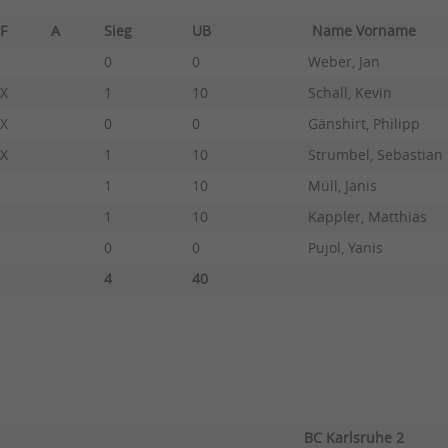
F
A
Sieg
UB
Name Vorname
0
0
Weber, Jan
X
1
10
Schall, Kevin
X
0
0
Gänshirt, Philipp
X
1
10
Strumbel, Sebastian
1
10
Müll, Janis
1
10
Kappler, Matthias
0
0
Pujol, Yanis
4
40
BC Karlsruhe 2