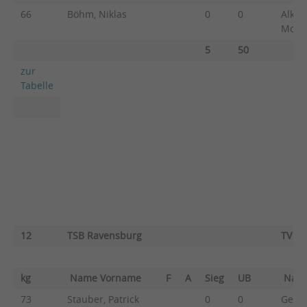
66
Böhm, Niklas
0
0
Alkas
Moh
5
50
zur
Tabelle
12
TSB Ravensburg
TV M
kg
Name Vorname
F
A
Sieg
UB
Nam
73
Stauber, Patrick
0
0
Geist