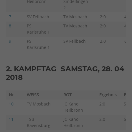
Heilbronn
Sindelfingen
2
7
SV Fellbach
TV Mosbach
2:0
4:3
8
PS
TV Mosbach
2:0
4:3
Karlsruhe 1
9
PS
SV Fellbach
2:0
6:1
Karlsruhe 1
2. KAMPFTAG SAMSTAG, 28. 04
2018
Nr
WEISS
ROT
Ergebnis
Beg
10
TV Mosbach
JC Kano
2:0
5:2
Heilbronn
11
TSB
JC Kano
2:0
5:2
Ravensburg
Heilbronn