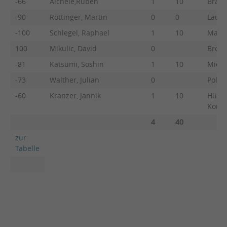
-66
Aichele,Ruben
1
10
Brauc
-90
Röttinger, Martin
0
0
Laux
-100
Schlegel, Raphael
1
10
Marus
100
Mikulic, David
0
Brode
-81
Katsumi, Soshin
1
10
Mieth
-73
Walther, Julian
0
Pollak
-60
Kranzer, Jannik
1
10
Hütte
Korp
4
40
zur
Tabelle