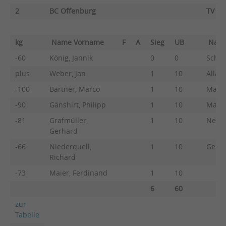
2
BC Offenburg
TV He
kg
Name Vorname
F
A
Sieg
UB
Nam
-60
König, Jannik
0
0
Schne
plus
Weber, Jan
1
10
Allah
-100
Bartner, Marco
1
10
Manth
-90
Gänshirt, Philipp
1
10
Manth
-81
Grafmüller,
1
10
Neuma
Gerhard
-66
Niederquell,
1
10
Geime
Richard
-73
Maier, Ferdinand
1
10
6
60
zur
Tabelle