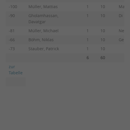
-100
Müller, Mattias
1
10
Manth
-90
Gholamhassan,
1
10
Di Gio
Davatgar
-81
Müller, Michael
1
10
Neuma
-66
Böhm, Niklas
1
10
Geime
-73
Stauber, Patrick
1
10
6
60
zur
Tabelle