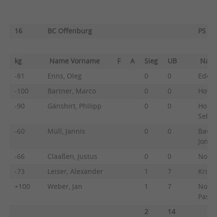
16
BC Offenburg
PS Ka
kg
Name Vorname
F
A
Sieg
UB
Nam
-81
Enns, Oleg
0
0
Eder,
-100
Bartner, Marco
0
0
Hoffm
-90
Gänshirt, Philipp
0
0
Holsc
Sebas
-60
Müll, Jannis
0
0
Bauer
Jonat
-66
Claaßen, Justus
0
0
Nowak
-73
Leiser, Alexander
1
7
Kritt
+100
Weber, Jan
1
7
Noppe
Pasca
2
14