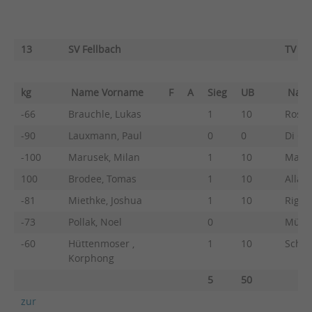
13
SV Fellbach
TV He
kg
Name Vorname
F
A
Sieg
UB
Nam
-66
Brauchle, Lukas
1
10
Rosso
-90
Lauxmann, Paul
0
0
Di Gio
-100
Marusek, Milan
1
10
Manth
100
Brodee, Tomas
1
10
Allah
-81
Miethke, Joshua
1
10
Riggio
-73
Pollak, Noel
0
Müller
-60
Hüttenmoser ,
1
10
Schne
Korphong
5
50
zur