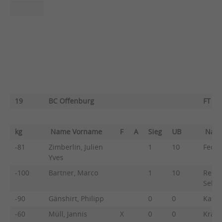
19
BC Offenburg
FT Fr
kg
Name Vorname
F
A
Sieg
UB
Nam
-81
Zimberlin, Julien
1
10
Fechn
Yves
-100
Bartner, Marco
1
10
Reitin
Sebas
-90
Gänshirt, Philipp
0
0
Katsu
-60
Müll, Jannis
X
0
0
Kranz