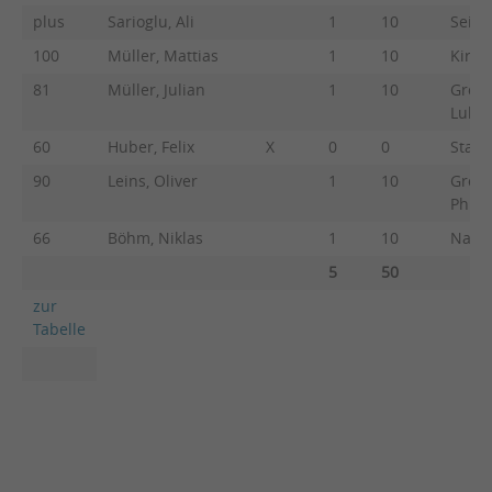
plus
Sarioglu, Ali
1
10
Seibe
100
Müller, Mattias
1
10
Kirsc
81
Müller, Julian
1
10
Großk
Lukas
60
Huber, Felix
X
0
0
Stadl
90
Leins, Oliver
1
10
Großk
Philip
66
Böhm, Niklas
1
10
Nagel
5
50
zur
Tabelle