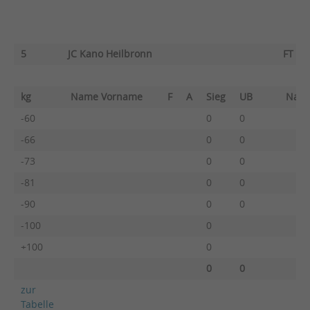
5
JC Kano Heilbronn
FT Fr
kg
Name Vorname
F
A
Sieg
UB
Nam
-60
0
0
-66
0
0
-73
0
0
-81
0
0
-90
0
0
-100
0
+100
0
0
0
zur
Tabelle