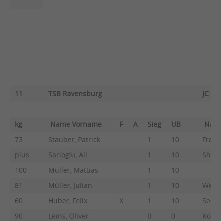
11
TSB Ravensburg
JC Ka
kg
Name Vorname
F
A
Sieg
UB
Nam
73
Stauber, Patrick
1
10
Frank
plus
Sarioglu, Ali
1
10
Shmyk
100
Müller, Mattias
1
10
81
Müller, Julian
1
10
Weis,
60
Huber, Felix
X
1
10
Seeba
90
Leins, Oliver
0
0
König