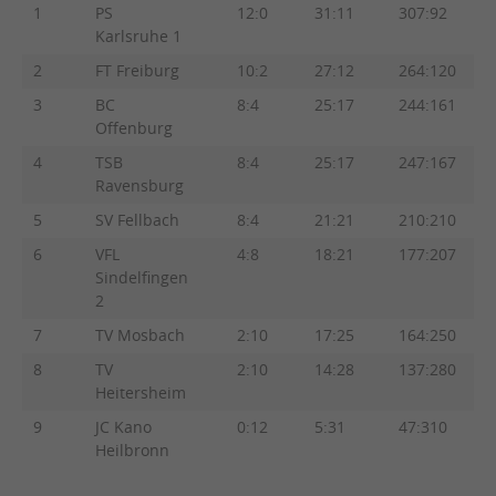
1
PS
12:0
31:11
307:92
Karlsruhe 1
2
FT Freiburg
10:2
27:12
264:120
3
BC
8:4
25:17
244:161
Offenburg
4
TSB
8:4
25:17
247:167
Ravensburg
5
SV Fellbach
8:4
21:21
210:210
6
VFL
4:8
18:21
177:207
Sindelfingen
2
7
TV Mosbach
2:10
17:25
164:250
8
TV
2:10
14:28
137:280
Heitersheim
9
JC Kano
0:12
5:31
47:310
Heilbronn