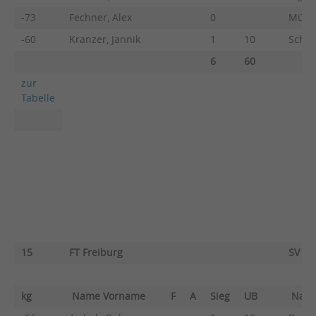
-73
Fechner, Alex
0
Müller
-60
Kranzer, Jannik
1
10
Schne
6
60
zur
Tabelle
15
FT Freiburg
SV Fe
kg
Name Vorname
F
A
Sieg
UB
Nam