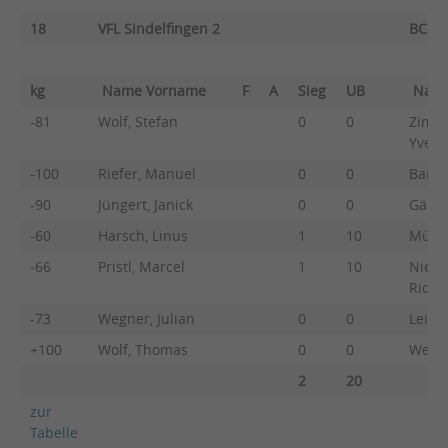
18
VFL Sindelfingen 2
BC Of
kg
Name Vorname
F
A
Sieg
UB
Nam
-81
Wolf, Stefan
0
0
Zimber
Yves
-100
Riefer, Manuel
0
0
Bartn
-90
Jüngert, Janick
0
0
Gänsh
-60
Harsch, Linus
1
10
Müll, 
-66
Pristl, Marcel
1
10
Niede
Richa
-73
Wegner, Julian
0
0
Leise
+100
Wolf, Thomas
0
0
Weber
2
20
zur
Tabelle