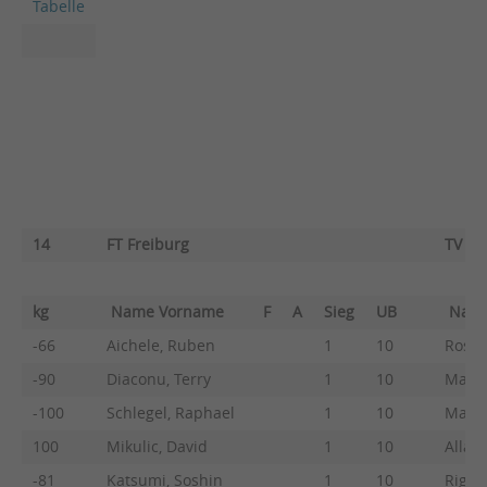
Tabelle
14
FT Freiburg
TV He
kg
Name Vorname
F
A
Sieg
UB
Nam
-66
Aichele, Ruben
1
10
Rosso
-90
Diaconu, Terry
1
10
Manth
-100
Schlegel, Raphael
1
10
Manth
100
Mikulic, David
1
10
Allah
-81
Katsumi, Soshin
1
10
Riggio