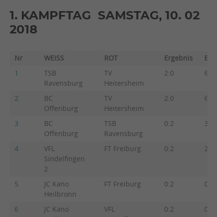
1. KAMPFTAG SAMSTAG, 10. 02
2018
Nr
WEISS
ROT
Ergebnis
Beg
1
TSB
TV
2:0
6:1
Ravensburg
Heitersheim
2
BC
TV
2:0
6:1
Offenburg
Heitersheim
3
BC
TSB
0:2
3:4
Offenburg
Ravensburg
4
VFL
FT Freiburg
0:2
2:5
Sindelfingen
2
5
JC Kano
FT Freiburg
0:2
0:4
Heilbronn
6
JC Kano
VFL
0:2
0:4