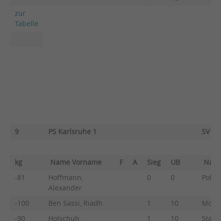
zur
Tabelle
9
PS Karlsruhe 1
SV Fe
kg
Name Vorname
F
A
Sieg
UB
Nam
-81
Hoffmann,
0
0
Pollak
Alexander
-100
Ben Sassi, Riadh
1
10
Molin
-90
Holschuh,
1
10
Stant