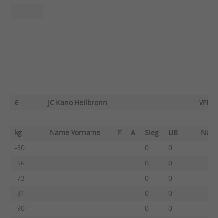
6
JC Kano Heilbronn
VFL S
kg
Name Vorname
F
A
Sieg
UB
Nam
-60
0
0
-66
0
0
-73
0
0
-81
0
0
-90
0
0