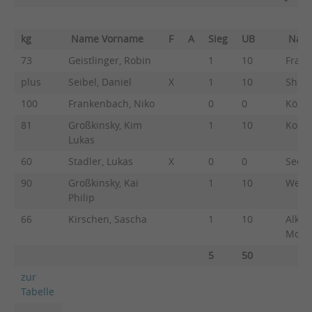
kg
Name Vorname
F
A
Sieg
UB
Nam
73
Geistlinger, Robin
1
10
Frank
plus
Seibel, Daniel
X
1
10
Shmyk
100
Frankenbach, Niko
0
0
König
81
Großkinsky, Kim
1
10
Kosen
Lukas
60
Stadler, Lukas
X
0
0
Seeba
90
Großkinsky, Kai
1
10
Weis,
Philip
66
Kirschen, Sascha
1
10
Alkas
Moh
5
50
zur
Tabelle