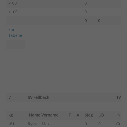
-100
0
+100
0
0
0
zur
Tabelle
7
SV Fellbach
TV M
kg
Name Vorname
F
A
Sieg
UB
Nam
-81
Ryssel, Max
0
0
Großk