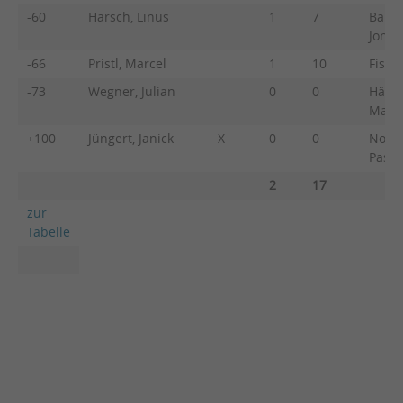
-60
Harsch, Linus
1
7
Bauer
Jonat
-66
Pristl, Marcel
1
10
Fisch
-73
Wegner, Julian
0
0
Häusl
Maxim
+100
Jüngert, Janick
X
0
0
Nopp
Pasca
2
17
zur
Tabelle