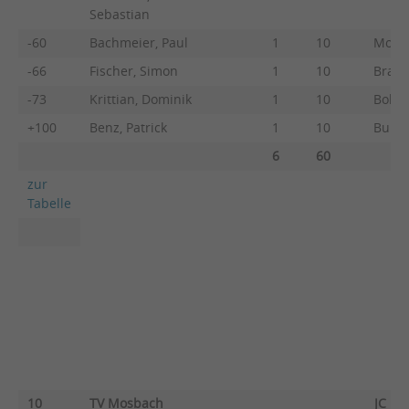
Sebastian
-60
Bachmeier, Paul
1
10
Molina
-66
Fischer, Simon
1
10
Brauc
-73
Krittian, Dominik
1
10
Bober
+100
Benz, Patrick
1
10
Burge
6
60
zur
Tabelle
10
TV Mosbach
JC Ka