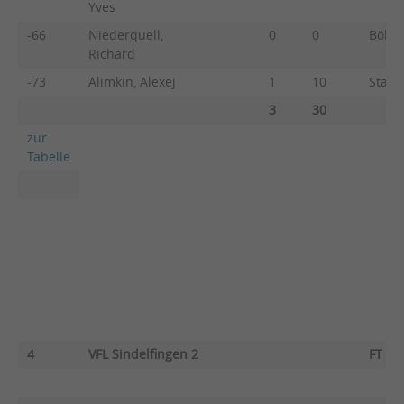
Yves
-66
Niederquell,
0
0
Böhm,
Richard
-73
Alimkin, Alexej
1
10
Staube
3
30
zur
Tabelle
4
VFL Sindelfingen 2
FT Fr