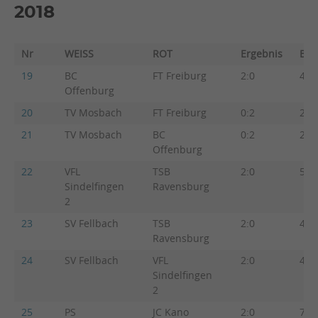
2018
Nr
WEISS
ROT
Ergebnis
Beg
19
BC
FT Freiburg
2:0
4:3
Offenburg
20
TV Mosbach
FT Freiburg
0:2
2:5
21
TV Mosbach
BC
0:2
2:5
Offenburg
22
VFL
TSB
2:0
5:2
Sindelfingen
Ravensburg
2
23
SV Fellbach
TSB
2:0
4:3
Ravensburg
24
SV Fellbach
VFL
2:0
4:3
Sindelfingen
2
25
PS
JC Kano
2:0
7:0