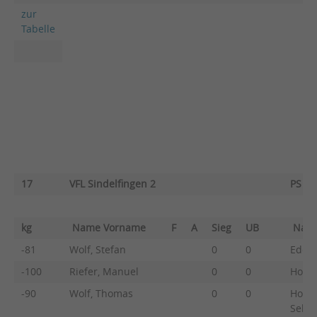
zur
Tabelle
17
VFL Sindelfingen 2
PS Ka
kg
Name Vorname
F
A
Sieg
UB
Nam
-81
Wolf, Stefan
0
0
Eder,
-100
Riefer, Manuel
0
0
Hoffm
-90
Wolf, Thomas
0
0
Holsc
Sebas