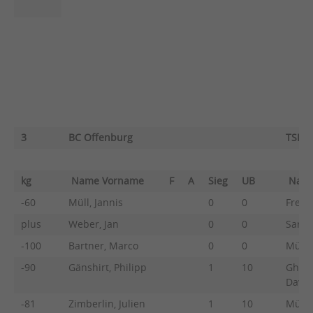
3
BC Offenburg
TSB R
kg
Name Vorname
F
A
Sieg
UB
Nam
-60
Müll, Jannis
0
0
Frey,
plus
Weber, Jan
0
0
Sariog
-100
Bartner, Marco
0
0
Mülle
-90
Gänshirt, Philipp
1
10
Ghol
Davat
-81
Zimberlin, Julien
1
10
Mülle