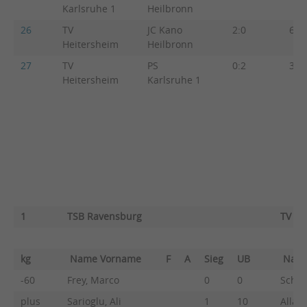
Karlsruhe 1
Heilbronn
26
TV
JC Kano
2:0
6:1
Heitersheim
Heilbronn
27
TV
PS
0:2
3:4
Heitersheim
Karlsruhe 1
1
TSB Ravensburg
TV He
kg
Name Vorname
F
A
Sieg
UB
Nam
-60
Frey, Marco
0
0
Schne
plus
Sarioglu, Ali
1
10
Allah