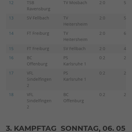
12
TSB
TV Mosbach
2:0
5:2
Ravensburg
13
SV Fellbach
TV
2:0
5:2
Heitersheim
14
FT Freiburg
TV
2:0
6:1
Heitersheim
15
FT Freiburg
SV Fellbach
2:0
4:3
16
BC
PS
0:2
2:5
Offenburg
Karlsruhe 1
17
VFL
PS
0:2
2:5
Sindelfingen
Karlsruhe 1
2
18
VFL
BC
0:2
2:5
Sindelfingen
Offenburg
2
3. KAMPFTAG SONNTAG, 06. 05