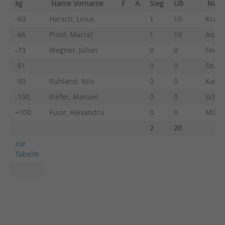
kg
Name Vorname
F
A
Sieg
UB
Nam
-60
Harsch, Linus
1
10
Kranz
-66
Pristl, Marcel
1
10
Aiche
-73
Wegner, Julian
0
0
Fechn
-81
0
0
Sturm
-90
Ruhland, Nils
0
0
Katsu
-100
Riefer, Manuel
0
0
Schle
+100
Fuior, Alexandru
0
0
Mikul
2
20
zur
Tabelle