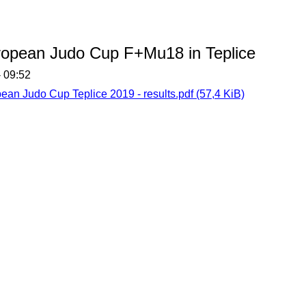
opean Judo Cup F+Mu18 in Teplice
- 09:52
ean Judo Cup Teplice 2019 - results.pdf
(57,4 KiB)