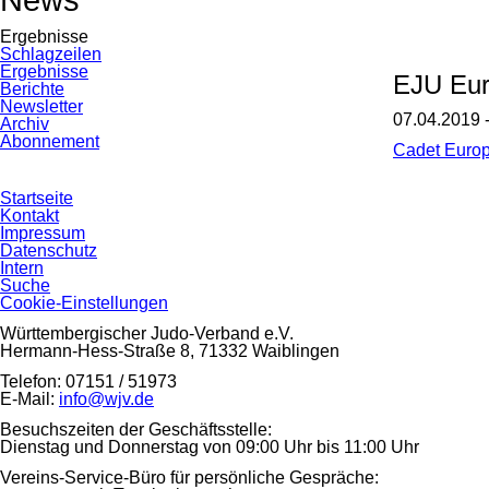
Ergebnisse
Navigation
Schlagzeilen
überspringen
Ergebnisse
EJU Eur
Berichte
Newsletter
07.04.2019 
Archiv
Abonnement
Cadet Europ
Navigation
Startseite
überspringen
Kontakt
Impressum
Datenschutz
Intern
Suche
Cookie-Einstellungen
Württembergischer Judo-Verband e.V.
Hermann-Hess-Straße 8, 71332 Waiblingen
Telefon: 07151 / 51973
E-Mail:
info@wjv.de
Besuchszeiten der Geschäftsstelle:
Dienstag und Donnerstag von 09:00 Uhr bis 11:00 Uhr
Vereins-Service-Büro für persönliche Gespräche: