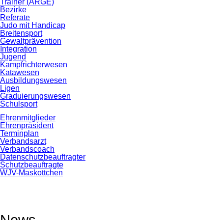
Trainer (ARGE)
Bezirke
Referate
Judo mit Handicap
Breitensport
Gewaltprävention
Integration
Jugend
Kampfrichterwesen
Katawesen
Ausbildungswesen
Ligen
Graduierungswesen
Schulsport
Ehrenmitglieder
Ehrenpräsident
Terminplan
Verbandsarzt
Verbandscoach
Datenschutz­beauftragter
Schutzbeauftragte
WJV-Maskottchen
News