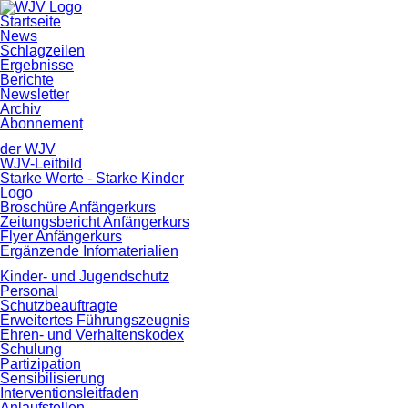
Navigation
Startseite
überspringen
News
Schlagzeilen
Ergebnisse
Berichte
Newsletter
Archiv
Abonnement
der WJV
WJV-Leitbild
Starke Werte - Starke Kinder
Logo
Broschüre Anfängerkurs
Zeitungsbericht Anfängerkurs
Flyer Anfängerkurs
Ergänzende Infomaterialien
Kinder- und Jugendschutz
Personal
Schutzbeauftragte
Erweitertes Führungszeugnis
Ehren- und Verhaltenskodex
Schulung
Partizipation
Sensibilisierung
Interventionsleitfaden
Anlaufstellen