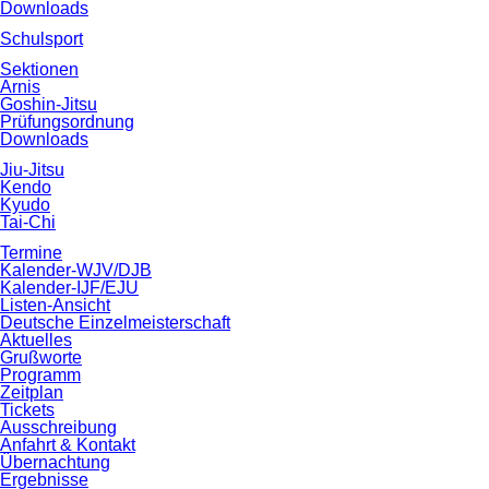
Downloads
Schulsport
Sektionen
Arnis
Goshin-Jitsu
Prüfungsordnung
Downloads
Jiu-Jitsu
Kendo
Kyudo
Tai-Chi
Termine
Kalender-WJV/DJB
Kalender-IJF/EJU
Listen-Ansicht
Deutsche Einzelmeisterschaft
Aktuelles
Grußworte
Programm
Zeitplan
Tickets
Ausschreibung
Anfahrt & Kontakt
Übernachtung
Ergebnisse