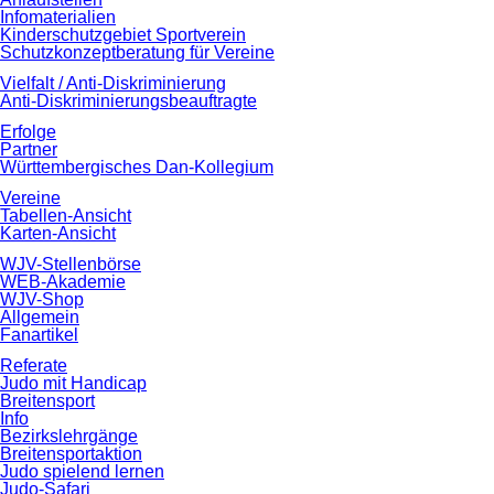
Infomaterialien
Kinderschutzgebiet Sportverein
Schutzkonzeptberatung für Vereine
Vielfalt / Anti-Diskriminierung
Anti-Diskriminierungsbeauftragte
Erfolge
Partner
Württembergisches Dan-Kollegium
Vereine
Tabellen-Ansicht
Karten-Ansicht
WJV-Stellenbörse
WEB-Akademie
WJV-Shop
Allgemein
Fanartikel
Referate
Judo mit Handicap
Breitensport
Info
Bezirkslehrgänge
Breitensportaktion
Judo spielend lernen
Judo-Safari