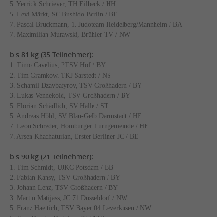
5. Yerrick Schriever, TH Eilbeck / HH
5. Levi Märkt, SC Bushido Berlin / BE
7. Pascal Bruckmann, 1. Judoteam Heidelberg/Mannheim / BA
7. Maximilian Murawski, Brühler TV / NW
bis 81 kg (35 Teilnehmer):
1. Timo Cavelius, PTSV Hof / BY
2. Tim Gramkow, TKJ Sarstedt / NS
3. Schamil Dzavbatyrov, TSV Großhadern / BY
3. Lukas Vennekold, TSV Großhadern / BY
5. Florian Schädlich, SV Halle / ST
5. Andreas Höhl, SV Blau-Gelb Darmstadt / HE
7. Leon Schreder, Homburger Turngemeinde / HE
7. Arsen Khachaturian, Erster Berliner JC / BE
bis 90 kg (21 Teilnehmer):
1. Tim Schmidt, UJKC Potsdam / BB
2. Fabian Kansy, TSV Großhadern / BY
3. Johann Lenz, TSV Großhadern / BY
3. Martin Matijass, JC 71 Düsseldorf / NW
5. Franz Haettich, TSV Bayer 04 Leverkusen / NW