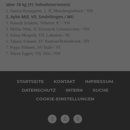
über 78 kg (15 Teilnehmerinnen):
1. Samira Bouizgarne, 1. JC Mönchengladbach / NW
2. Aylin Mill, VfL Sindelfingen / WÜ
3. Hannah Schatten, Velberter JC / NW
3. Melina Wien, JC Koriouchi Gelsenkirchen / NW
5. Selina Mangold, VfL Lahnstein / RL
5. Tatjana Schauer, SV Neuhaus/Rothenbruck / BY
7. Peppa Plöhnert, SV Halle / ST
7. Maren Eggert, VfL Hüls / NW
Navigation
überspringen
STARTSEITE
KONTAKT
IMPRESSUM
DATENSCHUTZ
INTERN
SUCHE
COOKIE-EINSTELLUNGEN