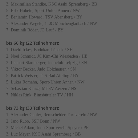
3. Maximilian Standke, KSC Asahi Spremberg / BB
5. Erik Hobein, Sport-Union Annen / NW
5. Benjamin Howard, TSV Abensberg / BY
7. Alexander Wegele, 1. JC Mönchengladbach / NW
7. Dominik Röder, JC Lauf / BY
bis 66 kg (22 Teilnehmer):
1. David Ickes, Budokan Lübeck / SH
2. Noel Schmidt, JC Kim-Chi Wiesbaden / HE
3. Lennart Slamberger, Judoclub Leipzig / SN
3. Viktor Becker, Judo Holzhausen / SN
5. Patrick Weisser, TuS Bad Aibling / BY
5. Lukas Romahn, Sport-Union Annen / NW
7. Sebastian Kunze, MTSV Aerzen / NS
7. Niklas Rink, Eimsbütteler TV / HH
bis 73 kg (33 Teilnehmer):
1. Alexander Gabler, Remscheider Turnverein / NW
2. Jano Rübo, SSF Bonn / NW
3. Michel Adam, Judo-Sportverein Speyer / PF
3. Luc Meyer, KSC Asahi Spremberg / BB