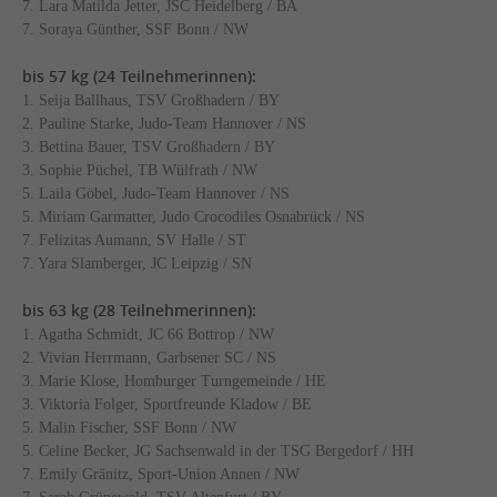
7. Lara Matilda Jetter, JSC Heidelberg / BA
7. Soraya Günther, SSF Bonn / NW
bis 57 kg (24 Teilnehmerinnen):
1. Seija Ballhaus, TSV Großhadern / BY
2. Pauline Starke, Judo-Team Hannover / NS
3. Bettina Bauer, TSV Großhadern / BY
3. Sophie Püchel, TB Wülfrath / NW
5. Laila Göbel, Judo-Team Hannover / NS
5. Miriam Garmatter, Judo Crocodiles Osnabrück / NS
7. Felizitas Aumann, SV Halle / ST
7. Yara Slamberger, JC Leipzig / SN
bis 63 kg (28 Teilnehmerinnen):
1. Agatha Schmidt, JC 66 Bottrop / NW
2. Vivian Herrmann, Garbsener SC / NS
3. Marie Klose, Homburger Turngemeinde / HE
3. Viktoria Folger, Sportfreunde Kladow / BE
5. Malin Fischer, SSF Bonn / NW
5. Celine Becker, JG Sachsenwald in der TSG Bergedorf / HH
7. Emily Gränitz, Sport-Union Annen / NW