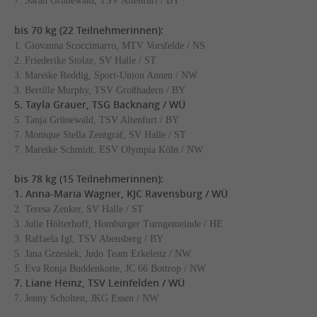
7. Sarah Grünewald, TSV Altenfurt / BY
bis 70 kg (22 Teilnehmerinnen):
1. Giovanna Scoccimarro, MTV Vorsfelde / NS
2. Friederike Stolze, SV Halle / ST
3. Mareike Reddig, Sport-Union Annen / NW
3. Bertille Murphy, TSV Großhadern / BY
5. Tayla Grauer, TSG Backnang / WÜ
5. Tanja Grünewald, TSV Altenfurt / BY
7. Monique Stella Zentgraf, SV Halle / ST
7. Mareike Schmidt, ESV Olympia Köln / NW
bis 78 kg (15 Teilnehmerinnen):
1. Anna-Maria Wagner, KJC Ravensburg / WÜ
2. Teresa Zenker, SV Halle / ST
3. Julie Hölterhoff, Homburger Turngemeinde / HE
3. Raffaela Igl, TSV Abensberg / BY
5. Jana Grzesiek, Judo Team Erkelenz / NW
5. Eva Ronja Buddenkotte, JC 66 Bottrop / NW
7. Liane Heinz, TSV Leinfelden / WÜ
7. Jenny Scholten, JKG Essen / NW