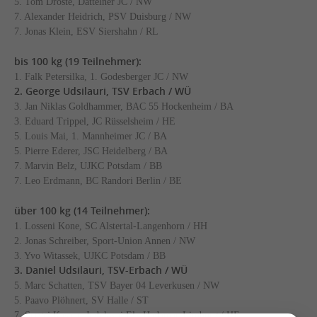
5. Tom Droste, Dattelner JC / NW
7. Alexander Heidrich, PSV Duisburg / NW
7. Jonas Klein, ESV Siershahn / RL
bis 100 kg (19 Teilnehmer):
1. Falk Petersilka, 1. Godesberger JC / NW
2. George Udsilauri, TSV Erbach / WÜ
3. Jan Niklas Goldhammer, BAC 55 Hockenheim / BA
3. Eduard Trippel, JC Rüsselsheim / HE
5. Louis Mai, 1. Mannheimer JC / BA
5. Pierre Ederer, JSC Heidelberg / BA
7. Marvin Belz, UJKC Potsdam / BB
7. Leo Erdmann, BC Randori Berlin / BE
über 100 kg (14 Teilnehmer):
1. Losseni Kone, SC Alstertal-Langenhorn / HH
2. Jonas Schreiber, Sport-Union Annen / NW
3. Yvo Witassek, UJKC Potsdam / BB
3. Daniel Udsilauri, TSV-Erbach / WÜ
5. Marc Schatten, TSV Bayer 04 Leverkusen / NW
5. Paavo Plöhnert, SV Halle / ST
7. Sergej Kasper, Judokwai Elz-Hadamar-Limburg / HE