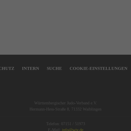
CHUTZ
INTERN
SUCHE
COOKIE-EINSTELLUNGEN
Württembergischer Judo-Verband e.V.
Hermann-Hess-Straße 8, 71332 Waiblingen
Telefon: 07151 / 51973
E-Mail:
info@wjv.de