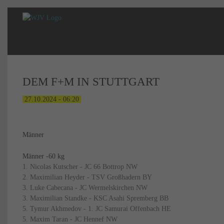
DEM F+M IN STUTTGART
27.10.2024 - 06:20
Männer
Männer -60 kg
1. Nicolas Kutscher - JC 66 Bottrop NW
2. Maximilian Heyder - TSV Großhadern BY
3. Luke Cabecana - JC Wermelskirchen NW
3. Maximilian Standke - KSC Asahi Spremberg BB
5. Tymur Akhmedov - 1. JC Samurai Offenbach HE
5. Maxim Taran - JC Hennef NW