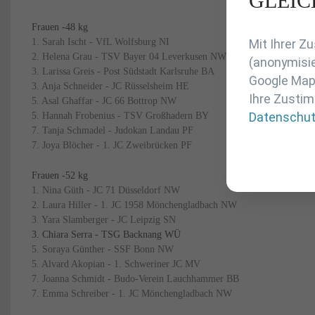
GLEIC
überspring
Frauen -48 kg
Mit Ihrer 
1. Sarah Ischt - VfL Wolfsburg NI
2. Helena Grau - TSV Bayer 04 Leverkusen NW
(anonymisie
3. Larissa Greis - Post Südstadt Karlsruhe BA
Google Maps
3. Anja Schneider - JC Rüsselsheim HE
Ihre Zustim
5. Asal Ghaffar - JC 66 Bottrop NW
Datenschu
5. Hannah Frobenius - TSV Großhadern BY
7. Tanja Schmadel - Judokan Landau PF
7. Joya Blöcher - 1. JC Zweibrücken PF
Frauen -52 kg
1. Nina Güth - JC 71 Düsseldorf NW
2. Laura Hiller - 1. JC 1958 Mönchengladbach NW
3. Yara Slamberger - JC Leipzig SN
3. Chiara Serra - TSG Backnang WÜ
5. Soraya Günther - SSF Bonn NW
5. Alvard Akopian - 1. Schweriner JC MV
7. Joanna Schmidt - Budo-Verein Lauchhammer BB
7. Emma Schreiber - 1. JC Mönchengladbach NW