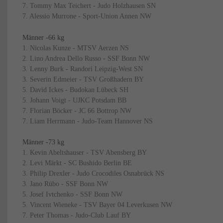
7. Tommy Max Teichert - Judo Holzhausen SN
7. Alessio Murrone - Sport-Union Annen NW
Männer -66 kg
1. Nicolas Kunze - MTSV Aerzen NS
2. Lino Andrea Dello Russo - SSF Bonn NW
3. Lenny Burk - Randori Leipzig-West SN
3. Severin Edmeier - TSV Großhadern BY
5. David Ickes - Budokan Lübeck SH
5. Johann Voigt - UJKC Potsdam BB
7. Florian Böcker - JC 66 Bottrop NW
7. Liam Herrmann - Judo-Team Hannover NS
Männer -73 kg
1. Kevin Abeltshauser - TSV Abensberg BY
2. Levi Märkt - SC Bushido Berlin BE
3. Philip Drexler - Judo Crocodiles Osnabrück NS
3. Jano Rübo - SSF Bonn NW
5. Josef Ivtchenko - SSF Bonn NW
5. Vincent Wieneke - TSV Bayer 04 Leverkusen NW
7. Peter Thomas - Judo-Club Lauf BY