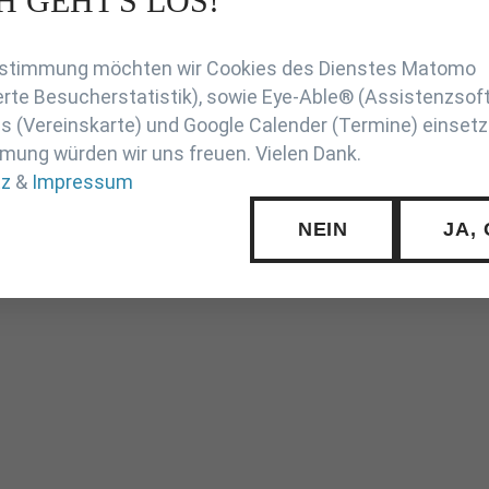
H GEHT'S LOS!
en
Zustimmung möchten wir Cookies des Dienstes Matomo
rte Besucherstatistik), sowie Eye-Able® (Assistenzsof
 (Vereinskarte) und Google Calender (Termine) einsetz
mung würden wir uns freuen. Vielen Dank.
tz
&
Impressum
NEIN
JA,