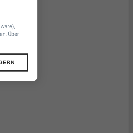
tware),
en. Über
 GERN