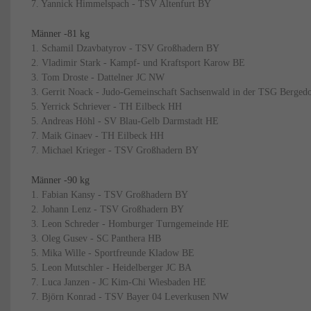
7. Yannick Himmelspach - TSV Altenfurt BY
Männer -81 kg
1. Schamil Dzavbatyrov - TSV Großhadern BY
2. Vladimir Stark - Kampf- und Kraftsport Karow BE
3. Tom Droste - Dattelner JC NW
3. Gerrit Noack - Judo-Gemeinschaft Sachsenwald in der TSG Berged
5. Yerrick Schriever - TH Eilbeck HH
5. Andreas Höhl - SV Blau-Gelb Darmstadt HE
7. Maik Ginaev - TH Eilbeck HH
7. Michael Krieger - TSV Großhadern BY
Männer -90 kg
1. Fabian Kansy - TSV Großhadern BY
2. Johann Lenz - TSV Großhadern BY
3. Leon Schreder - Homburger Turngemeinde HE
3. Oleg Gusev - SC Panthera HB
5. Mika Wille - Sportfreunde Kladow BE
5. Leon Mutschler - Heidelberger JC BA
7. Luca Janzen - JC Kim-Chi Wiesbaden HE
7. Björn Konrad - TSV Bayer 04 Leverkusen NW