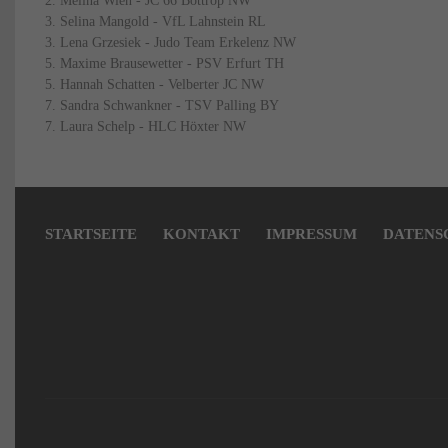
2. Melina Wien - JC 66 Bottrop NW
3. Selina Mangold - VfL Lahnstein RL
3. Lena Grzesiek - Judo Team Erkelenz NW
5. Maxime Brausewetter - PSV Erfurt TH
5. Hannah Schatten - Velberter JC NW
7. Sandra Schwankner - TSV Palling BY
7. Laura Schelp - HLC Höxter NW
Navigation
überspringen
STARTSEITE
KONTAKT
IMPRESSUM
DATENS