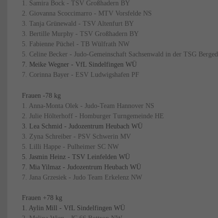
1. Samira Bock - TSV Großhadern BY
2. Giovanna Scoccimarro - MTV Vorsfelde NS
3. Tanja Grünewald - TSV Altenfurt BY
3. Bertille Murphy - TSV Großhadern BY
5. Fabienne Püchel - TB Wülfrath NW
5. Celine Becker - Judo-Gemeinschaft Sachsenwald in der TSG Berge
7. Meike Wegner - VfL Sindelfingen WÜ
7. Corinna Bayer - ESV Ludwigshafen PF
Frauen -78 kg
1. Anna-Monta Olek - Judo-Team Hannover NS
2. Julie Hölterhoff - Homburger Turngemeinde HE
3. Lea Schmid - Judozentrum Heubach WÜ
3. Zyna Schreiber - PSV Schwerin MV
5. Lilli Happe - Pulheimer SC NW
5. Jasmin Heinz - TSV Leinfelden WÜ
7. Mia Yilmaz - Judozentrum Heubach WÜ
7. Jana Grzesiek - Judo Team Erkelenz NW
Frauen +78 kg
1. Aylin Mill - VfL Sindelfingen WÜ