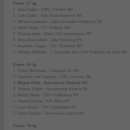
Frauen -57 kg
1. Jana Ziegler - UJKC Potsdam BB
2. Laila Göbel - Judo-Team Hannover NS
3. Miriam Garmatter - Judo Crocodiles Osnabrück NS
3. Marie Wehle - TV Wolbeck NW
5. Theresa Sohst - Budo Club Vorpommern MV
5. Darja Dorowskich - Jahn Nürnberg BY
7. Anneliese Trappe - TSV Teisendorf BY
7. Viktoria Molodid - 1. Deutscher Judo-Club Frankfurt am Main HE
Frauen -63 kg
1. Vivian Herrmann - Garbsener SC NS
2. Charlotte von Leupoldt - UJKC Potsdam BB
3. Mirjam Wirth - Judozentrum Heubach WÜ
3. Viktoria Folger - Sportfreunde Kladow BE
5. Bettina Bauer - TSV Großhadern BY
5. Shenna Nitsche - VfL Riesa SN
7. Leya Winter - TSV Großhadern BY
7. Emily Gränitz - Sport-Union Annen NW
Frauen -70 kg