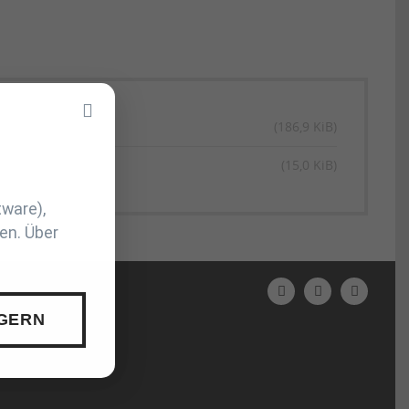
(186,9 KiB)
(15,0 KiB)
tware),
en. Über
N
 GERN