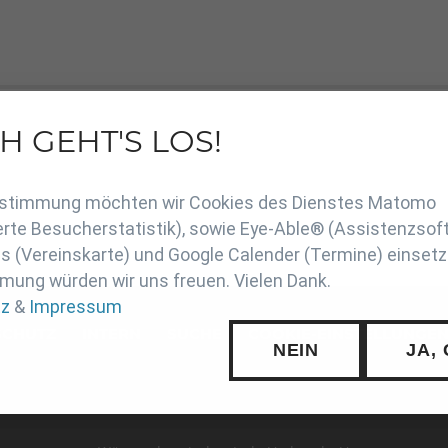
H GEHT'S LOS!
en
Zustimmung möchten wir Cookies des Dienstes Matomo
rte Besucherstatistik), sowie Eye-Able® (Assistenzsof
 (Vereinskarte) und Google Calender (Termine) einsetz
mung würden wir uns freuen. Vielen Dank.
tz
&
Impressum
SCHUTZ
INTERN
SUCHE
COOKIE-EINSTELLUNGE
NEIN
JA,