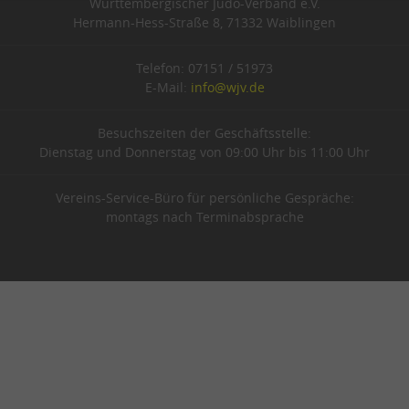
Württembergischer Judo-Verband e.V.
Hermann-Hess-Straße 8, 71332 Waiblingen
Telefon: 07151 / 51973
E-Mail:
info@wjv.de
Besuchszeiten der Geschäftsstelle:
Dienstag und Donnerstag von 09:00 Uhr bis 11:00 Uhr
Vereins-Service-Büro für persönliche Gespräche:
montags nach Terminabsprache