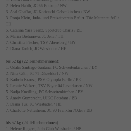
2. Helen Habib, JC 66 Bottrop / NW
3. Asal Ghaffar, JC Koriouchi Gelsenkirchen / NW
3. Ronja Klein, Judo- und Freizeitverein Erfurt "Die Mattenteufel" /
TH
5. Catalina Yara Saenz, Sportclub Charis / BE
5. Mariia Biehunova, JC Jena / TH
7. Christina Fischer, TSV Abensberg / BY
7. Diana Tanich, JC Wiesbaden / HE
bis 52 kg (22 Teilnehmerinnen):
1. Odalis Santiago-Santana, FC Schweitenkirchen / BY
2. Nina Güth, JC 71 Düsseldorf / NW
3. Kathrin Krause, PSV Olympia Berlin / BE
3. Leonie Wickert, TSV Bayer 04 Leverkusen / NW
5. Nadja Kneilling, FC Schweitenkirchen / BY
5. Amely Gumprecht, UJKC Potsdam / BB
7. Diana Tuz, JC Wiesbaden / HE
7. Charlotte Nettesheim, JC 90 Frankfurt/Oder / BB
bis 57 kg (24 Teilnehmerinnen):
1. Helene Riegert, Judo Club Wiesbaden / HE