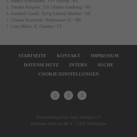
3. Sandra Schwankner, TSV Palling / BY
5. Tabatha Knippler, TSG Hatten-Sandkrug / NS
5. Annabell Claudé, SpVg Eidertal Molfsee / SH
7. Claudia Brzezinski, Rathenower JC / BB
7. Lena Milatz, JC Genthin / ST
Navigation
überspringen
STARTSEITE
KONTAKT
IMPRESSUM
DATENSCHUTZ
INTERN
SUCHE
COOKIE-EINSTELLUNGEN
Württembergischer Judo-Verband e.V.
Hermann-Hess-Straße 8, 71332 Waiblingen