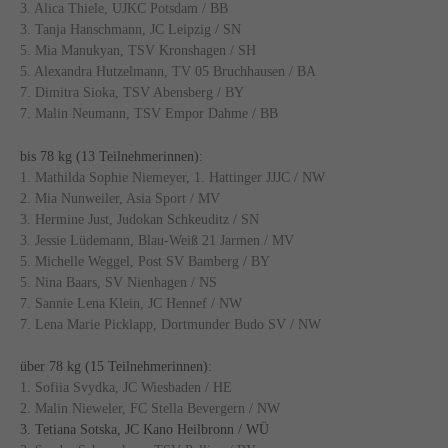
3. Alica Thiele, UJKC Potsdam / BB
3. Tanja Hanschmann, JC Leipzig / SN
5. Mia Manukyan, TSV Kronshagen / SH
5. Alexandra Hutzelmann, TV 05 Bruchhausen / BA
7. Dimitra Sioka, TSV Abensberg / BY
7. Malin Neumann, TSV Empor Dahme / BB
bis 78 kg (13 Teilnehmerinnen):
1. Mathilda Sophie Niemeyer, 1. Hattinger JJJC / NW
2. Mia Nunweiler, Asia Sport / MV
3. Hermine Just, Judokan Schkeuditz / SN
3. Jessie Lüdemann, Blau-Weiß 21 Jarmen / MV
5. Michelle Weggel, Post SV Bamberg / BY
5. Nina Baars, SV Nienhagen / NS
7. Sannie Lena Klein, JC Hennef / NW
7. Lena Marie Picklapp, Dortmunder Budo SV / NW
über 78 kg (15 Teilnehmerinnen):
1. Sofiia Svydka, JC Wiesbaden / HE
2. Malin Nieweler, FC Stella Bevergern / NW
3. Tetiana Sotska, JC Kano Heilbronn / WÜ