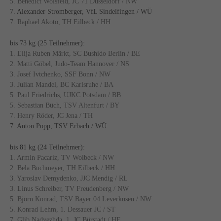
5. Benedict Wolsfeld, JC 71 Düsseldorf / NW
7. Alexander Stromberger, VfL Sindelfingen / WÜ
7. Raphael Akoto, TH Eilbeck / HH
bis 73 kg (25 Teilnehmer):
1. Elija Ruben Märkt, SC Bushido Berlin / BE
2. Matti Göbel, Judo-Team Hannover / NS
3. Josef Ivtchenko, SSF Bonn / NW
3. Julian Mandel, BC Karlsruhe / BA
5. Paul Friedrichs, UJKC Potsdam / BB
5. Sebastian Büch, TSV Altenfurt / BY
7. Henry Röder, JC Jena / TH
7. Anton Popp, TSV Erbach / WÜ
bis 81 kg (24 Teilnehmer):
1. Armin Pacariz, TV Wolbeck / NW
2. Bela Buchmeyer, TH Eilbeck / HH
3. Yaroslav Demydenko, JJC Mendig / RL
3. Linus Schreiber, TV Freudenberg / NW
5. Björn Konrad, TSV Bayer 04 Leverkusen / NW
5. Konrad Lehm, 1. Dessauer JC / ST
7. Glib Nadyezhda, 1. JC Bürstadt / HE