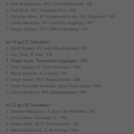
3. Yves Brandenstein, PSV Grün-Weiß Kassel / HE
5. Eren Kirat, JJJC Yamanashi Porz / NW
5. Christian Wiens, JG Sachsenwald in der TSG Bergedorf / HH
7. Timur Mametyev, SV Gold-Blau Augsburg / BY
7. Gregor Lindner, TSV 1886 Lichtenberg / SN
bis 50 kg (22 Teilnehmer):
1. David Kupper, SV Gold-Blau Augsburg / BY
2. Carl Then, JC Jena / TH
3. Filippo Fazio, Turnerschaft Göppingen / WÜ
3. Felix Teigeler, FC Stella Bevergern / NW
5. Moritz Dornick, JC Leipzig / SN
5. Lenny Seifert, PSV Frankfurt/Oder / BB
7. Yosha Alexander Pawellek, Sport-Union Annen / NW
7. Levin Michailow, BSG Benninghausen / NW
bis 55 kg (24 Teilnehmer):
1. Demetre Makalatiya, JC Kim-Chi Wiesbaden / HE
2. Joris Schleer, Freiburger JC / BA
3. Nagiba Mark, ATSV Tirschenreuth / BY
3. Niklas Gillenkirch, JC 66 Bottrop / NW