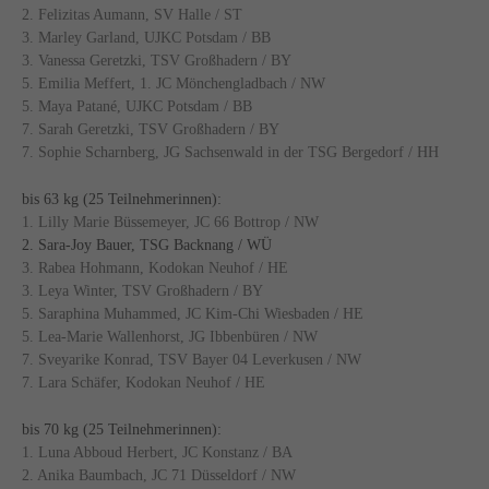
2. Felizitas Aumann, SV Halle / ST
3. Marley Garland, UJKC Potsdam / BB
3. Vanessa Geretzki, TSV Großhadern / BY
5. Emilia Meffert, 1. JC Mönchengladbach / NW
5. Maya Patané, UJKC Potsdam / BB
7. Sarah Geretzki, TSV Großhadern / BY
7. Sophie Scharnberg, JG Sachsenwald in der TSG Bergedorf / HH
bis 63 kg (25 Teilnehmerinnen):
1. Lilly Marie Büssemeyer, JC 66 Bottrop / NW
2. Sara-Joy Bauer, TSG Backnang / WÜ
3. Rabea Hohmann, Kodokan Neuhof / HE
3. Leya Winter, TSV Großhadern / BY
5. Saraphina Muhammed, JC Kim-Chi Wiesbaden / HE
5. Lea-Marie Wallenhorst, JG Ibbenbüren / NW
7. Sveyarike Konrad, TSV Bayer 04 Leverkusen / NW
7. Lara Schäfer, Kodokan Neuhof / HE
bis 70 kg (25 Teilnehmerinnen):
1. Luna Abboud Herbert, JC Konstanz / BA
2. Anika Baumbach, JC 71 Düsseldorf / NW