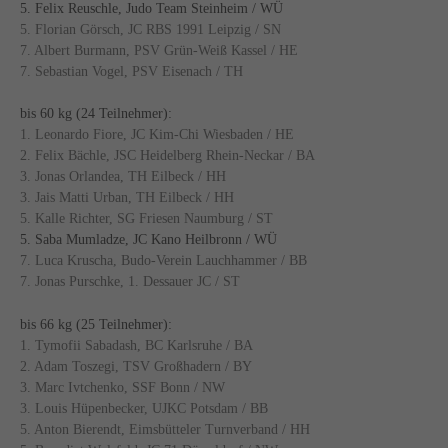
5. Felix Reuschle, Judo Team Steinheim / WÜ
5. Florian Görsch, JC RBS 1991 Leipzig / SN
7. Albert Burmann, PSV Grün-Weiß Kassel / HE
7. Sebastian Vogel, PSV Eisenach / TH
bis 60 kg (24 Teilnehmer):
1. Leonardo Fiore, JC Kim-Chi Wiesbaden / HE
2. Felix Bächle, JSC Heidelberg Rhein-Neckar / BA
3. Jonas Orlandea, TH Eilbeck / HH
3. Jais Matti Urban, TH Eilbeck / HH
5. Kalle Richter, SG Friesen Naumburg / ST
5. Saba Mumladze, JC Kano Heilbronn / WÜ
7. Luca Kruscha, Budo-Verein Lauchhammer / BB
7. Jonas Purschke, 1. Dessauer JC / ST
bis 66 kg (25 Teilnehmer):
1. Tymofii Sabadash, BC Karlsruhe / BA
2. Adam Toszegi, TSV Großhadern / BY
3. Marc Ivtchenko, SSF Bonn / NW
3. Louis Hüpenbecker, UJKC Potsdam / BB
5. Anton Bierendt, Eimsbütteler Turnverband / HH