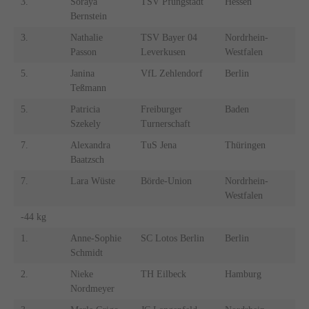
3.
Soraya
TSV Pfungstadt
Hessen
Bernstein
3.
Nathalie
TSV Bayer 04
Nordrhein-
Passon
Leverkusen
Westfalen
5.
Janina
VfL Zehlendorf
Berlin
Teßmann
5.
Patricia
Freiburger
Baden
Szekely
Turnerschaft
7.
Alexandra
TuS Jena
Thüringen
Baatzsch
7.
Lara Wüste
Börde-Union
Nordrhein-
Westfalen
-44 kg
1.
Anne-Sophie
SC Lotos Berlin
Berlin
Schmidt
2.
Nieke
TH Eilbeck
Hamburg
Nordmeyer