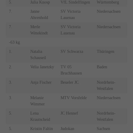
5.
Julia Knosp
VfL Sindelfingen
Württemberg
7.
Janne
SV Victoria
Niedersachsen
Ahrenhold
Lauenau
7.
Merle
SV Victoria
Niedersachsen
Wittekindt
Lauenau
-63 kg
1.
Natalia
SV Schwarza
Thüringen
Schauseil
2.
Velia Janetzky
TV 05
Baden
Bruchhausen
3.
Anja Fischer
Beueler JC
Nordrhein-
Westfalen
3.
Melanie
MTV Vorsfelde
Niedersachsen
Wimmer
5.
Lena
JC Hennef
Nordrhein-
Krautscheid
Westfalen
5.
Kristin Faltin
Judokan
Sachsen