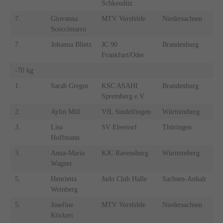
Schkeuditz
7.
Giovanna
MTV Vorsfelde
Niedersachsen
Scoccimarro
7.
Johanna Blietz
JC 90
Brandenburg
Frankfurt/Oder
-70 kg
1.
Sarah Gregor
KSC ASAHI
Brandenburg
Spremberg e.V.
2.
Aylin Mill
VfL Sindelfingen
Württemberg
3.
Lisa
SV Ebersorf
Thüringen
Hoffmann
3.
Anna-Maria
KJC Ravensburg
Württemberg
Wagner
5.
Henrietta
Judo Club Halle
Sachsen-Anhalt
Weinberg
5.
Josefine
MTV Vorsfelde
Niedersachsen
Köckert