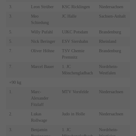
3.
Leon Strüber
KSC Ricklingen
Niedersachsen
3.
Meo
JC Halle
Sachsen-Anhalt
Schiedung
5.
Willy Pufahl
UJKC Potsdam
Brandenburg
5.
Nick Beringer
ESV Siershahn
Rheinland
7.
Oliver Höhne
TSV Chemie
Brandenburg
Premnitz
7.
Marcel Bauer
1. JC
Nordrhein-
Mönchengladbach
Westfalen
+90 kg
1.
Marc-
MTV Vorsfelde
Niedersachsen
Alexander
Fitzlaff
2.
Lukas
Judo in Holle
Niedersachsen
Rollwage
3.
Benjamin
1. JC
Nordrhein-