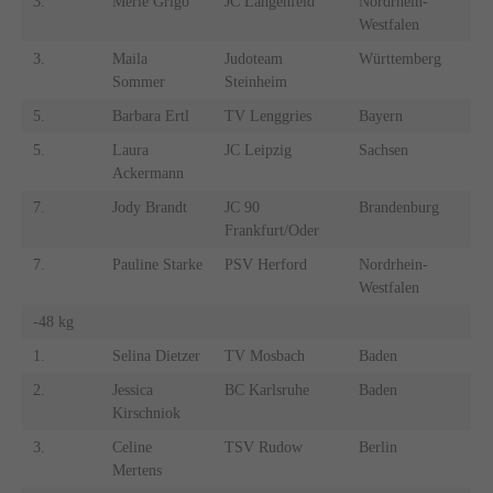
3.
Merle Grigo
JC Langenfeld
Nordrhein-
Westfalen
3.
Maila
Judoteam
Württemberg
Sommer
Steinheim
5.
Barbara Ertl
TV Lenggries
Bayern
5.
Laura
JC Leipzig
Sachsen
Ackermann
7.
Jody Brandt
JC 90
Brandenburg
Frankfurt/Oder
7.
Pauline Starke
PSV Herford
Nordrhein-
Westfalen
-48 kg
1.
Selina Dietzer
TV Mosbach
Baden
2.
Jessica
BC Karlsruhe
Baden
Kirschniok
3.
Celine
TSV Rudow
Berlin
Mertens