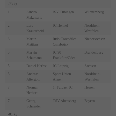
-73 kg
1.
Sandro
JSV Tübingen
Württemberg
Makatsaria
2.
Lars
JC Hennef
Nordrhein-
Krautscheid
Westfalen
3.
Martin
Judo Crocodiles
Niedersachsen
Matijass
Osnabrück
3.
Marvin
JC 90
Brandenburg
Schumann
Frankfurt/Oder
5.
Daniel Herbst
JC Leipzig
Sachsen
5.
Andreas
Sport Union
Nordrhein-
Altergott
Annen
Westfalen
7.
Norman
1. Fuldaer JC
Hessen
Herbert
7.
Georg
TSV Abensberg
Bayern
Schneider
-81 kg