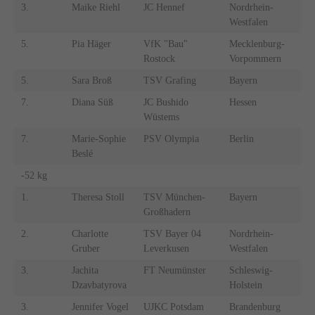
3.
Maike Riehl
JC Hennef
Nordrhein-
Westfalen
5.
Pia Häger
VfK "Bau"
Mecklenburg-
Rostock
Vorpommern
5.
Sara Broß
TSV Grafing
Bayern
7.
Diana Süß
JC Bushido
Hessen
Wüstems
7.
Marie-Sophie
PSV Olympia
Berlin
Beslé
-52 kg
1.
Theresa Stoll
TSV München-
Bayern
Großhadern
2.
Charlotte
TSV Bayer 04
Nordrhein-
Gruber
Leverkusen
Westfalen
3.
Jachita
FT Neumünster
Schleswig-
Dzavbatyrova
Holstein
3.
Jennifer Vogel
UJKC Potsdam
Brandenburg