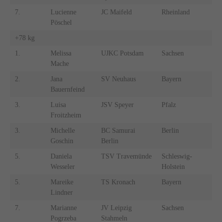
7.
Lucienne
JC Maifeld
Rheinland
Pöschel
+78 kg
1.
Melissa
UJKC Potsdam
Sachsen
Mache
2.
Jana
SV Neuhaus
Bayern
Bauernfeind
3.
Luisa
JSV Speyer
Pfalz
Froitzheim
3.
Michelle
BC Samurai
Berlin
Goschin
Berlin
5.
Daniela
TSV Travemünde
Schleswig-
Wesseler
Holstein
5.
Mareike
TS Kronach
Bayern
Lindner
7.
Marianne
JV Leipzig
Sachsen
Pogrzeba
Stahmeln