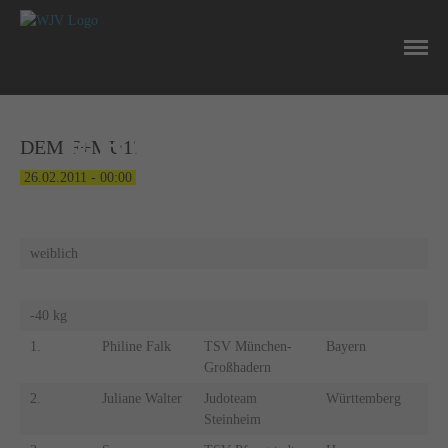
NEWS
ERGEBNISSE
DEM F+MU17
26.02.2011 - 00:00
weiblich
-40 kg
1.
Philine Falk
TSV München-
Bayern
Großhadern
2.
Juliane Walter
Judoteam
Württemberg
Steinheim