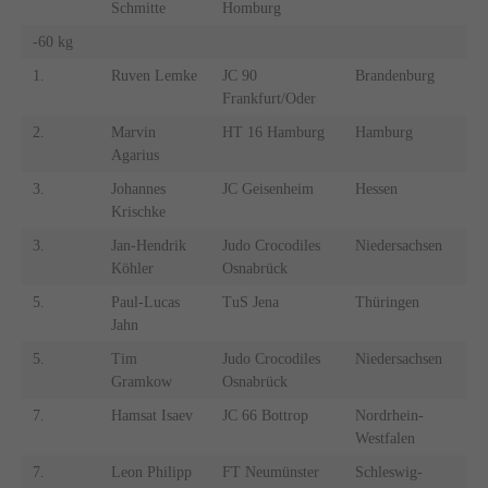
Schmitte
Homburg
-60 kg
1.
Ruven Lemke
JC 90
Brandenburg
Frankfurt/Oder
2.
Marvin
HT 16 Hamburg
Hamburg
Agarius
3.
Johannes
JC Geisenheim
Hessen
Krischke
3.
Jan-Hendrik
Judo Crocodiles
Niedersachsen
Köhler
Osnabrück
5.
Paul-Lucas
TuS Jena
Thüringen
Jahn
5.
Tim
Judo Crocodiles
Niedersachsen
Gramkow
Osnabrück
7.
Hamsat Isaev
JC 66 Bottrop
Nordrhein-
Westfalen
7.
Leon Philipp
FT Neumünster
Schleswig-