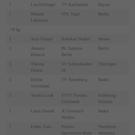
7.
Lisa Dollinger
TV Kaufbeuren
Bayern
7.
Melanie
VFL Tegel
Berlin
Lebretron
-78 kg
1.
Anja Gimpel
Kodokan Neuhof
Hessen
2.
Antonia
BC Samurai
Berlin
Heineck
Berlin
3.
Theresa
SV Schmalkalden
Thüringen
Döhrer
04
3.
Dörthe
TV Neuenburg
Baden
Gertzmann
5.
Annika Looß
ETSV Fortuna
Schleswig-
Glückstadt
Holstein
5.
Laura Donath
JC Grenzach-
Baden
Wyhlen
7.
Esther Zorn
Polizei-
Nordrhein-
Sportverein Bonn
Westfalen