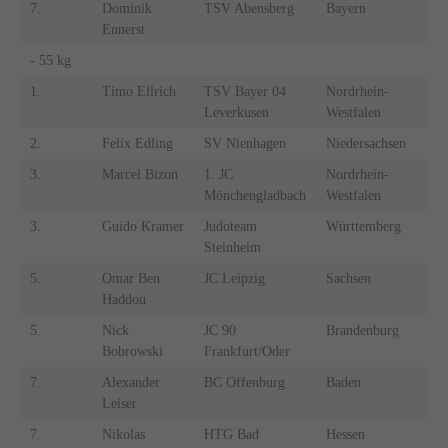
7.
Dominik
TSV Abensberg
Bayern
Ennerst
- 55 kg
1.
Timo Ellrich
TSV Bayer 04
Nordrhein-
Leverkusen
Westfalen
2.
Felix Edling
SV Nienhagen
Niedersachsen
3.
Marcel Bizon
1. JC
Nordrhein-
Mönchengladbach
Westfalen
3.
Guido Kramer
Judoteam
Württemberg
Steinheim
5.
Omar Ben
JC Leipzig
Sachsen
Haddou
5.
Nick
JC 90
Brandenburg
Bobrowski
Frankfurt/Oder
7.
Alexander
BC Offenburg
Baden
Leiser
7.
Nikolas
HTG Bad
Hessen