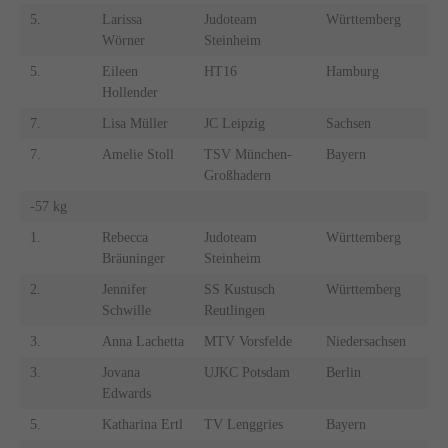
5.
Larissa
Judoteam
Württemberg
Wörner
Steinheim
5.
Eileen
HT16
Hamburg
Hollender
7.
Lisa Müller
JC Leipzig
Sachsen
7.
Amelie Stoll
TSV München-
Bayern
Großhadern
-57 kg
1.
Rebecca
Judoteam
Württemberg
Bräuninger
Steinheim
2.
Jennifer
SS Kustusch
Württemberg
Schwille
Reutlingen
3.
Anna Lachetta
MTV Vorsfelde
Niedersachsen
3.
Jovana
UJKC Potsdam
Berlin
Edwards
5.
Katharina Ertl
TV Lenggries
Bayern