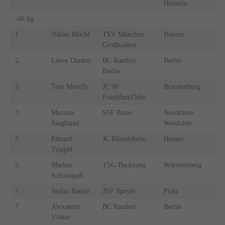
Holstein
-66 kg
1.
Niklas Blöchl
TSV München-
Bayern
Großhadern
2.
Leroy Dunker
BC Randori
Berlin
Berlin
3.
Tom Morelly
JC 90
Brandenburg
Frankfurt/Oder
3.
Maxime
SSF Bonn
Nordrhein-
Junghänel
Westfalen
5.
Eduard
JC Rüsselsheim
Hessen
Trippel
5.
Markus
TSG Backnang
Württemberg
Schmidgall
7.
Stefan Bantle
JSV Speyer
Pfalz
7.
Alexander
BC Randori
Berlin
Völker