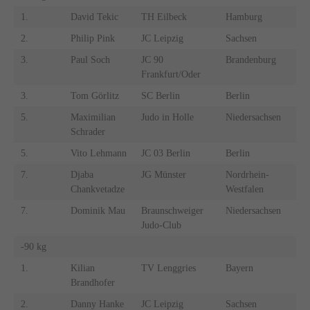
1.
David Tekic
TH Eilbeck
Hamburg
2.
Philip Pink
JC Leipzig
Sachsen
3.
Paul Soch
JC 90
Brandenburg
Frankfurt/Oder
3.
Tom Görlitz
SC Berlin
Berlin
5.
Maximilian
Judo in Holle
Niedersachsen
Schrader
5.
Vito Lehmann
JC 03 Berlin
Berlin
7.
Djaba
JG Münster
Nordrhein-
Chankvetadze
Westfalen
7.
Dominik Mau
Braunschweiger
Niedersachsen
Judo-Club
-90 kg
1.
Kilian
TV Lenggries
Bayern
Brandhofer
2.
Danny Hanke
JC Leipzig
Sachsen