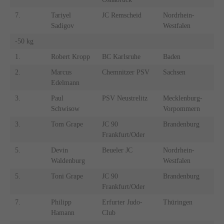
7.
Tariyel
JC Remscheid
Nordrhein-
Sadigov
Westfalen
-50 kg
1.
Robert Kropp
BC Karlsruhe
Baden
2.
Marcus
Chemnitzer PSV
Sachsen
Edelmann
3.
Paul
PSV Neustrelitz
Mecklenburg-
Schwisow
Vorpommern
3.
Tom Grape
JC 90
Brandenburg
Frankfurt/Oder
5.
Devin
Beueler JC
Nordrhein-
Waldenburg
Westfalen
5.
Toni Grape
JC 90
Brandenburg
Frankfurt/Oder
7.
Philipp
Erfurter Judo-
Thüringen
Hamann
Club