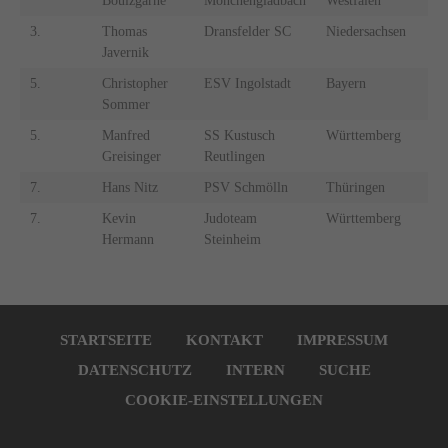
Bouizgarne
Mönchengladbach
Westfalen
3.
Thomas
Dransfelder SC
Niedersachsen
Javernik
5.
Christopher
ESV Ingolstadt
Bayern
Sommer
5.
Manfred
SS Kustusch
Württemberg
Greisinger
Reutlingen
7.
Hans Nitz
PSV Schmölln
Thüringen
7.
Kevin
Judoteam
Württemberg
Hermann
Steinheim
Navigation
überspringen
STARTSEITE
KONTAKT
IMPRESSUM
DATENSCHUTZ
INTERN
SUCHE
COOKIE-EINSTELLUNGEN