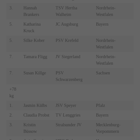
3.
Hannah
TSV Hertha
Nordrhein-
Brankers
Walheim
Westfalen
5.
Katharina
JC Augsburg
Bayern
Kruck
5.
Silke Kober
PSV Krefeld
Nordrhein-
Westfalen
7.
Tamara Fligg
JV Siegerland
Nordrhein-
Westfalen
7.
Susan Killge
PSV
Sachsen
Schwarzenberg
+78
kg
1.
Jasmin Külbs
JSV Speyer
Pfalz
2.
Claudia Probst
TV Lenggries
Bayern
3.
Kristin
Stralsunder JV
Mecklenburg-
Büssow
Vorpommern