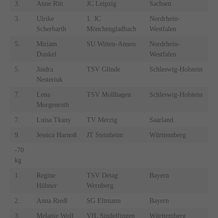
3.
Anne Ritt
JC Leipzig
Sachsen
3.
Ulrike
1. JC
Nordrhein-
Scherbarth
Mönchengladbach
Westfalen
5.
Miriam
SU Witten-Annen
Nordrhein-
Dunkel
Westfalen
5.
Jindra
TSV Glinde
Schleswig-Holstein
Nesteriuk
7.
Lena
TSV Mollhagen
Schleswig-Holstein
Morgenroth
7.
Luisa Tkany
TV Merzig
Saarland
9.
Jessica Harnoß
JT Steinheim
Württemberg
-70
kg
1.
Regine
TSV Detag
Bayern
Hübner
Wernberg
2.
Anna Riedl
SG Eltmann
Bayern
3.
Melanie Wolf
VfL Sindelfingen
Württemberg