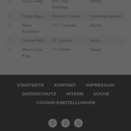
3.
Anja Gornig
HTG Bad
Hessen
Homburg
5.
Freyja Hager
Budokan Lübeck
Schleswig-Holstein
5.
Maria
TSV Grafenau
Bayern
Boxleitner
7.
Carolin Weiß
BC Randori
Berlin
7.
Marie-Luise
TV Flieden
Hessen
Klug
Navigation
überspringen
STARTSEITE
KONTAKT
IMPRESSUM
DATENSCHUTZ
INTERN
SUCHE
COOKIE-EINSTELLUNGEN