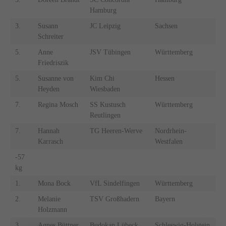
Hamburg
3.
Susann
JC Leipzig
Sachsen
Schreiter
5.
Anne
JSV Tübingen
Württemberg
Friedriszik
5.
Susanne von
Kim Chi
Hessen
Heyden
Wiesbaden
7.
Regina Mosch
SS Kustusch
Württemberg
Reutlingen
7.
Hannah
TG Heeren-Werve
Nordrhein-
Karrasch
Westfalen
-57
kg
1.
Mona Bock
VfL Sindelfingen
Württemberg
2.
Melanie
TSV Großhadern
Bayern
Holzmann
3.
Agnes Büttner
Budokan Lübeck
Schleswig-Holstein