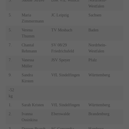
3.
Sabine Struve
DJK VfL Willich
Nordrhein-
Westfalen
5.
Maria
JC Leipzig
Sachsen
Zimmermann
5.
Verena
TV Mosbach
Baden
Thumm
7.
Chantal
SV 08/29
Nordrhein-
Rehmann
Friedrichsfeld
Westfalen
7.
Vanessa
JSV Speyer
Pfalz
Müller
9.
Sandra
VfL Sindelfingen
Württemberg
Kirsten
-52
kg
1.
Sarah Kristen
VfL Sindelfingen
Württemberg
2.
Ivanna
Eberswalde
Brandenburg
Ossinkina
3.
Doreen Brandt
SC Concordia
Hamburg