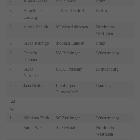
2.
Aileen Göbel
JSV Speyer
Pfalz
3.
Angelique
TuS Hellersdorf
Berlin
Ladwig
3.
Alisha Sheikh
JC Wemelskirchen
Nordrhein-
Westfalen
5.
Sarah Klumpp
Judokan Landau
Pfalz
5.
Daniela
SV Böblingen
Württemberg
Brenner
7.
Sarah
UJKC Potsdam
Brandenburg
Nitschke
7.
Jana Redmann
Hamburger
Hamburg
Turnerschaft
-44
kg
1.
Mihrisah Tetik
SC Züttlingen
Württemberg
2.
Sonja Wirth
JC Swisttal
Nordrhein-
Westfalen