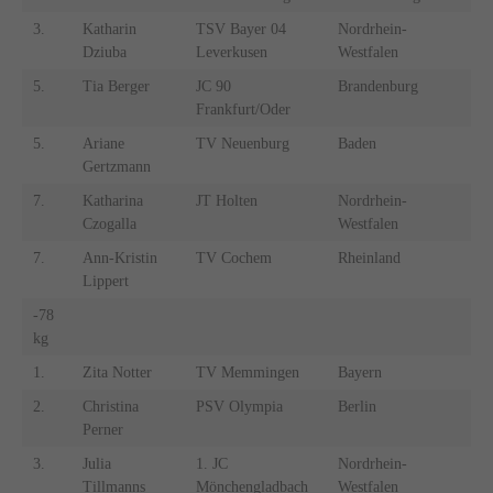
3.
Katharin
TSV Bayer 04
Nordrhein-
Dziuba
Leverkusen
Westfalen
5.
Tia Berger
JC 90
Brandenburg
Frankfurt/Oder
5.
Ariane
TV Neuenburg
Baden
Gertzmann
7.
Katharina
JT Holten
Nordrhein-
Czogalla
Westfalen
7.
Ann-Kristin
TV Cochem
Rheinland
Lippert
-78
kg
1.
Zita Notter
TV Memmingen
Bayern
2.
Christina
PSV Olympia
Berlin
Perner
3.
Julia
1. JC
Nordrhein-
Tillmanns
Mönchengladbach
Westfalen