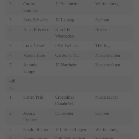
3.
Carina
JT Steinheim
Württemberg
Sommer
3.
Svea Schwäbe
JC Leipzig
Sachsen
5.
Anna Pfisterer
Kim Chi
Hessen
Wiesbaden
5.
Lucy Nisser
PSV Weimar
Thüringen
7.
Valerie Hase
Garbsener SC
Niedersachsen
7.
Antonia
JC Northeim
Niedersachsen
Klinge
-48
kg
1.
Katrin Prill
Crocodiles
Niedersachen
Osnabrück
2.
Jessica
Dudweiler
Sachsen
Lindner
3.
Sandra Reitter
VfL Sindelfingen
Württemberg