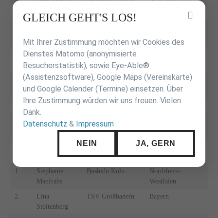
3.
Steffi Werner
TSV Altdorf
Bayern
Inhalt
GLEICH GEHT'S LOS!
überspringen
5.
Isabel Schuldt
JC Sakura
Nordrhein-
Herzogenrath
Westfalen
Mit Ihrer Zustimmung möchten wir Cookies des
Dienstes Matomo (anonymisierte
5.
Andrea
UJKC Potsdam
Brandenburg
Besucherstatistik), sowie Eye-Able®
Hirsemann
(Assistenzsoftware), Google Maps (Vereinskarte)
7.
Jessica Küney
1. JC Samurai
Hessen
und Google Calender (Termine) einsetzen. Über
Offenbach
Ihre Zustimmung würden wir uns freuen. Vielen
7.
Jenny Sättler
TuS Hellersdorf
Berlin
Dank.
9.
Angelique
VfL Sindelfingen
Württemberg
Datenschutz
&
Impressum
Benard
NEIN
JA, GERN
-63
kg
1.
Stephanie
Bushido Köln
Nordrhein-
Manfrahs
Westfalen
2.
Lina
TSV Großhadern
Bayern
Stoltenberg