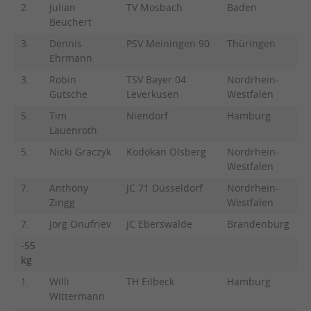
2.
Julian
TV Mosbach
Baden
Beuchert
3.
Dennis
PSV Meiningen 90
Thüringen
Ehrmann
3.
Robin
TSV Bayer 04
Nordrhein-
Gutsche
Leverkusen
Westfalen
5.
Tim
Niendorf
Hamburg
Lauenroth
5.
Nicki Graczyk
Kodokan Olsberg
Nordrhein-
Westfalen
7.
Anthony
JC 71 Düsseldorf
Nordrhein-
Zingg
Westfalen
7.
Jörg Onufriev
JC Eberswalde
Brandenburg
-55
kg
1.
Willi
TH Eilbeck
Hamburg
Wittermann