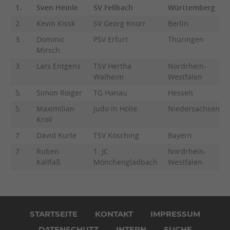
1.
Sven Heinle
SV Fellbach
Württemberg
2.
Kevin Kissk
SV Georg Knorr
Berlin
3.
Dominic
PSV Erfurt
Thüringen
Mirsch
3.
Lars Entgens
TSV Hertha
Nordrhein-
Walheim
Westfalen
5.
Simon Roiger
TG Hanau
Hessen
5.
Maximilian
Judo in Holle
Niedersachsen
Kroll
7.
David Kurle
TSV Kösching
Bayern
7.
Ruben
1. JC
Nordrhein-
Kallfaß
Mönchengladbach
Westfalen
Navigation
überspringen
STARTSEITE
KONTAKT
IMPRESSUM
DATENSCHUTZ
INTERN
SUCHE