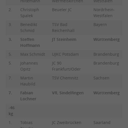
Hiltemann
Wermelskirchen
Westfalen
2.
Christoph
Beueler JC
Nordrhein-
Spalek
Westfalen
3.
Benedikt
TSV Bad
Bayern
Schmid
Reichenhall
3.
Steffen
JT Steinheim
Württemberg
Hoffmann
5.
Max Schmidt
UJKC Potsdam
Brandenburg
5.
Johannes
JC 90
Brandenburg
Opitz
Frankfurt/Oder
7.
Martin
TSV Chemnitz
Sachsen
Haubild
7.
Fabian
VfL Sindelfingen
Württemberg
Lochner
-46
kg
1.
Tobias
JC Zweibrücken
Saarland