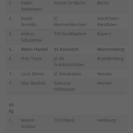
2.
Robin
Polizei SV Berlin
Berlin
Reibedanz
3.
Rodel
JC
Nordrhein-
Arnolds
Wermelskirchen
Westfalen
3.
Arthur
TSV Großhadern
Bayern
Solujanow
5.
Mario Häckel
SS Kustusch
Württemberg
5.
Fritz Traus
JC 90
Brandenburg
Frankfurt/Oder
7.
Luca Zeiner
JC Wiesbaden
Hessen
7.
Max Barthel
Samurai
Hessen
Offenbach
-
60
kg
1.
Maxim
TH Eilbeck
Hamburg
Schitov