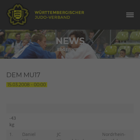
NEWS
ERGEBNISSE
DEM MU17
15.03.2008 - 00:00
-43
kg
1.
Daniel
JC
Nordrhein-