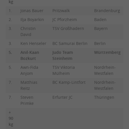
kg
1.
Jonas Bauer
Pritzwalk
Brandenburg
2.
Ilja Boyarkin
JC Pforzheim
Baden
3.
Christin
TSV Großhadern
Bayern
David
3.
Ken Henseler
BC Samurai Berlin
Berlin
5.
Anil-Kaan
Judo Team
Württemberg
Bozkurt
Steinheim
5.
Awn-Fida
TSV Viktoria
Nordrhein-
Anjom
Mülheim
Westfalen
7.
Matthias
BC Kamp-Lintfort
Nordrhein-
Reitz
Westfalen
7.
Steven
Erfurter JC
Thüringen
Primke
+
90
kg