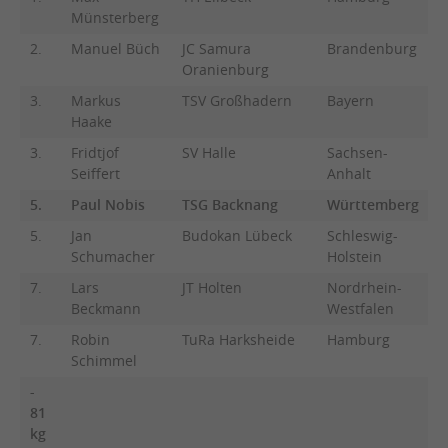
Münsterberg
2.
Manuel Büch
JC Samura
Brandenburg
Oranienburg
3.
Markus
TSV Großhadern
Bayern
Haake
3.
Fridtjof
SV Halle
Sachsen-
Seiffert
Anhalt
5.
Paul Nobis
TSG Backnang
Württemberg
5.
Jan
Budokan Lübeck
Schleswig-
Schumacher
Holstein
7.
Lars
JT Holten
Nordrhein-
Beckmann
Westfalen
7.
Robin
TuRa Harksheide
Hamburg
Schimmel
-
81
kg