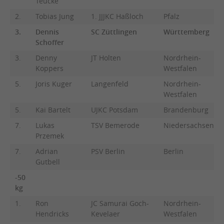
Teucke
2.
Tobias Jung
1. JJJKC Haßloch
Pfalz
3.
Dennis
SC Züttlingen
Württemberg
Schoffer
3.
Denny
JT Holten
Nordrhein-
Koppers
Westfalen
5.
Joris Kuger
Langenfeld
Nordrhein-
Westfalen
5.
Kai Bartelt
UJKC Potsdam
Brandenburg
7.
Lukas
TSV Bemerode
Niedersachsen
Przemek
7.
Adrian
PSV Berlin
Berlin
Gutbell
-50
kg
1.
Ron
JC Samurai Goch-
Nordrhein-
Hendricks
Kevelaer
Westfalen