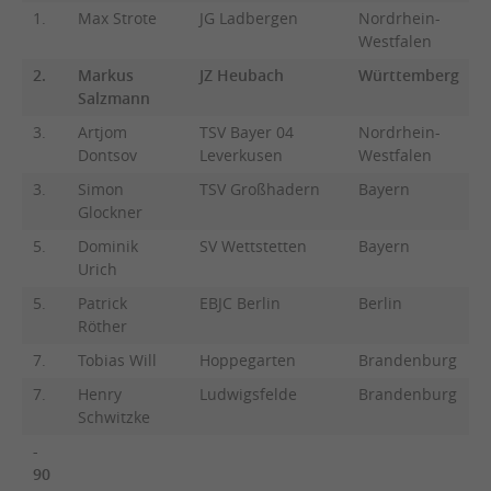
1.
Max Strote
JG Ladbergen
Nordrhein-
Westfalen
2.
Markus
JZ Heubach
Württemberg
Salzmann
3.
Artjom
TSV Bayer 04
Nordrhein-
Dontsov
Leverkusen
Westfalen
3.
Simon
TSV Großhadern
Bayern
Glockner
5.
Dominik
SV Wettstetten
Bayern
Urich
5.
Patrick
EBJC Berlin
Berlin
Röther
7.
Tobias Will
Hoppegarten
Brandenburg
7.
Henry
Ludwigsfelde
Brandenburg
Schwitzke
-
90