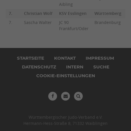
Aibling
7.
Christian Wolf
KSV Esslingen
Württemberg
7.
Sascha Walter
JC 90
Brandenburg
Frankfurt/Oder
Navigation
überspringen
STARTSEITE
KONTAKT
IMPRESSUM
DATENSCHUTZ
INTERN
SUCHE
COOKIE-EINSTELLUNGEN
Württembergischer Judo-Verband e.V.
Hermann-Hess-Straße 8, 71332 Waiblingen