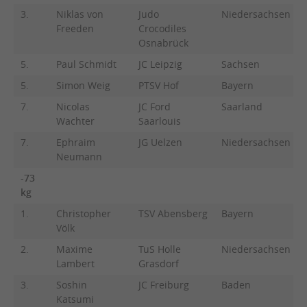
3.
Niklas von
Judo
Niedersachsen
Freeden
Crocodiles
Osnabrück
5.
Paul Schmidt
JC Leipzig
Sachsen
5.
Simon Weig
PTSV Hof
Bayern
7.
Nicolas
JC Ford
Saarland
Wachter
Saarlouis
7.
Ephraim
JG Uelzen
Niedersachsen
Neumann
-73
kg
1.
Christopher
TSV Abensberg
Bayern
Völk
2.
Maxime
TuS Holle
Niedersachsen
Lambert
Grasdorf
3.
Soshin
JC Freiburg
Baden
Katsumi