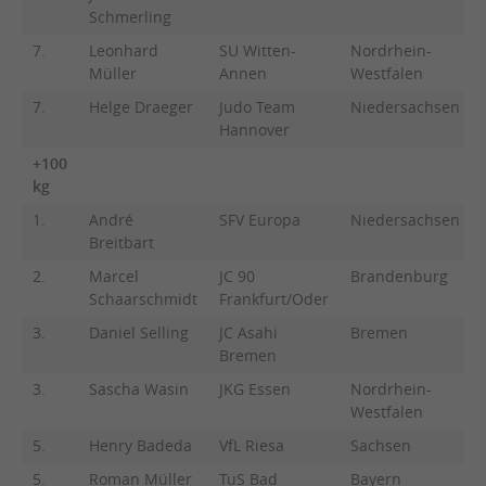
Schmerling
7.
Leonhard
SU Witten-
Nordrhein-
Müller
Annen
Westfalen
7.
Helge Draeger
Judo Team
Niedersachsen
Hannover
+100
kg
1.
André
SFV Europa
Niedersachsen
Breitbart
2.
Marcel
JC 90
Brandenburg
Schaarschmidt
Frankfurt/Oder
3.
Daniel Selling
JC Asahi
Bremen
Bremen
3.
Sascha Wasin
JKG Essen
Nordrhein-
Westfalen
5.
Henry Badeda
VfL Riesa
Sachsen
5.
Roman Müller
TuS Bad
Bayern