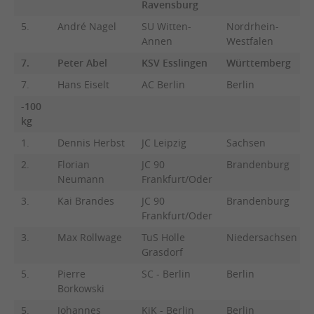
Ravensburg
5.
André Nagel
SU Witten-
Nordrhein-
Annen
Westfalen
7.
Peter Abel
KSV Esslingen
Württemberg
7.
Hans Eiselt
AC Berlin
Berlin
-100
kg
1.
Dennis Herbst
JC Leipzig
Sachsen
2.
Florian
JC 90
Brandenburg
Neumann
Frankfurt/Oder
3.
Kai Brandes
JC 90
Brandenburg
Frankfurt/Oder
3.
Max Rollwage
TuS Holle
Niedersachsen
Grasdorf
5.
Pierre
SC - Berlin
Berlin
Borkowski
5.
Johannes
KiK - Berlin
Berlin