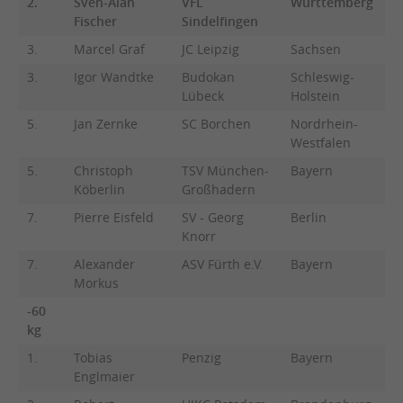
2.
Sven-Alan
VFL
Württemberg
Fischer
Sindelfingen
3.
Marcel Graf
JC Leipzig
Sachsen
3.
Igor Wandtke
Budokan
Schleswig-
Lübeck
Holstein
5.
Jan Zernke
SC Borchen
Nordrhein-
Westfalen
5.
Christoph
TSV München-
Bayern
Köberlin
Großhadern
7.
Pierre Eisfeld
SV - Georg
Berlin
Knorr
7.
Alexander
ASV Fürth e.V.
Bayern
Morkus
-60
kg
1.
Tobias
Penzig
Bayern
Englmaier