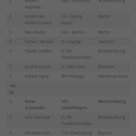
2.
Robert
UJKC Potsdam
Brandenburg
Kopiske
3.
Andersen
SV - Georg
Berlin
Immerschied
Knorr
3.
Max Bunk
KiK - Berlin
Berlin
5.
Simon Yacoub
JC Leipzig
Sachsen
5.
Oliver Lodtka
JC 90
Brandenburg
Frankfurt/Oder
7.
André Kuzyk
JC Villa Vital
Bremen
7.
Kalala Ngoy
BW Hollage
Niedersachsen
-66
kg
1.
Rene
VFL
Württemberg
Schneider
Sindelfingen
2.
Nils Dochow
JC 90
Brandenburg
Frankfurt/Oder
3.
Michael Keil
TSV Abensberg
Bayern