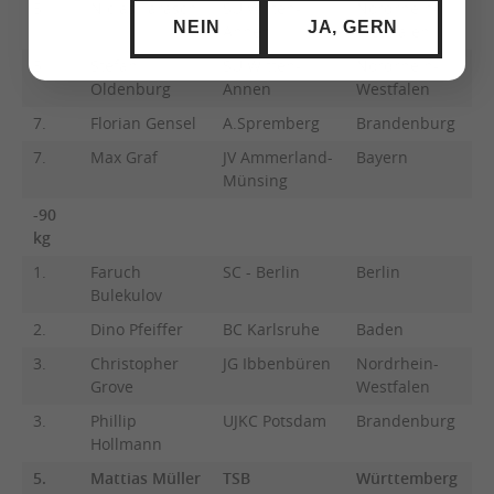
5.
Niclas Tarasch
SU Witten-
Nordrhein-
NEIN
JA, GERN
Annen
Westfalen
5.
Stefan
SU Witten-
Nordrhein-
Oldenburg
Annen
Westfalen
7.
Florian Gensel
A.Spremberg
Brandenburg
7.
Max Graf
JV Ammerland-
Bayern
Münsing
-90
kg
1.
Faruch
SC - Berlin
Berlin
Bulekulov
2.
Dino Pfeiffer
BC Karlsruhe
Baden
3.
Christopher
JG Ibbenbüren
Nordrhein-
Grove
Westfalen
3.
Phillip
UJKC Potsdam
Brandenburg
Hollmann
5.
Mattias Müller
TSB
Württemberg