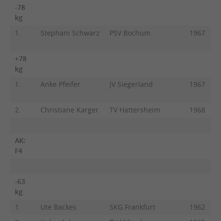
-78
kg
1.
Stephani Schwarz
PSV Bochum
1967
+78
kg
1.
Anke Pfeifer
JV Siegerland
1967
2.
Christiane Karger
TV Hattersheim
1968
AK:
F4
-63
kg
1.
Ute Backes
SKG Frankfurt
1962