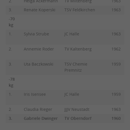
2.
Helga Ackermann
TV Miltenberg
1963
3.
Renate Koperski
TSV Feldkirchen
1963
-70
kg
1.
Sylvia Strube
JC Halle
1963
2.
Annemie Roder
TV Kaltenberg
1962
3.
Uta Baczkowski
TSV Chemie
1959
Premnitz
-78
kg
1.
Iris Isensee
JC Halle
1959
2.
Claudia Rieger
JJJV Neustadt
1963
3.
Gabriele Dwinger
TV Oberndorf
1960