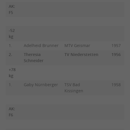
AK:
F5
-52
kg
1.
Adelheid Brunner
MTV Geismar
1957
2.
Theresia
TV Niederstetten
1956
Schneider
+78
kg
1.
Gaby Nürnberger
TSV Bad
1958
Kissingen
AK:
F6