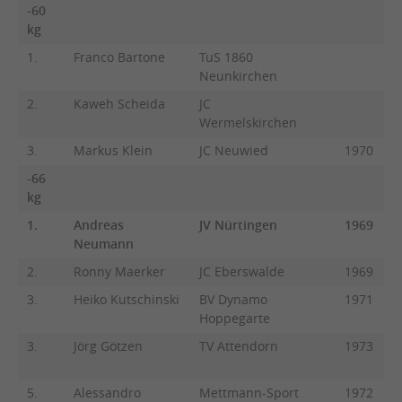
-60
kg
1.
Franco Bartone
TuS 1860
Neunkirchen
2.
Kaweh Scheida
JC
Wermelskirchen
3.
Markus Klein
JC Neuwied
1970
-66
kg
1.
Andreas
JV Nürtingen
1969
Neumann
2.
Ronny Maerker
JC Eberswalde
1969
3.
Heiko Kutschinski
BV Dynamo
1971
Hoppegarte
3.
Jörg Götzen
TV Attendorn
1973
5.
Alessandro
Mettmann-Sport
1972