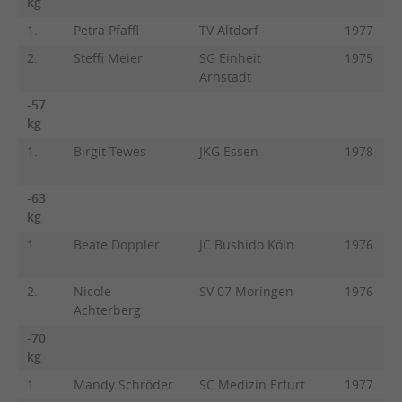
kg
1.
Petra Pfaffl
TV Altdorf
1977
2.
Steffi Meier
SG Einheit
1975
Arnstadt
-57
kg
1.
Birgit Tewes
JKG Essen
1978
-63
kg
1.
Beate Doppler
JC Bushido Köln
1976
2.
Nicole
SV 07 Moringen
1976
Achterberg
-70
kg
1.
Mandy Schröder
SC Medizin Erfurt
1977