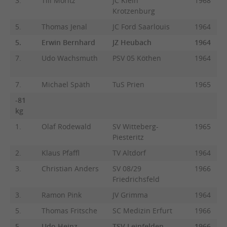
3.
Till Moritz
JC Klein
1968
Krotzenburg
5.
Thomas Jenal
JC Ford Saarlouis
1964
5.
Erwin Bernhard
JZ Heubach
1964
7.
Udo Wachsmuth
PSV 05 Köthen
1964
7.
Michael Späth
TuS Prien
1965
-81
kg
1.
Olaf Rodewald
SV Witteberg-
1965
Piesteritz
2.
Klaus Pfaffl
TV Altdorf
1964
3.
Christian Anders
SV 08/29
1966
Friedrichsfeld
3.
Ramon Pink
JV Grimma
1964
5.
Thomas Fritsche
SC Medizin Erfurt
1966
5.
Udo Heinz
TSV Leinfelden
1966