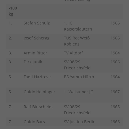
-100
kg
1.
Stefan Schulz
1. JC
1965
Kaiserslautern
2.
Josef Scherag
TUS Rot Weiß
1965
Koblenz
3.
Armin Ritter
TV Altdorf
1964
3.
Dirk Junik
SV 08/29
1966
Friedrichsfeld
5.
Fadil Hazirovic
BS Yamto Hürth
1964
5.
Guido Heininger
1. Walsumer JC
1967
7.
Ralf Bittscheidt
SV 08/29
1965
Friedrichsfeld
7.
Guido Bars
SV Justitia Berlin
1966