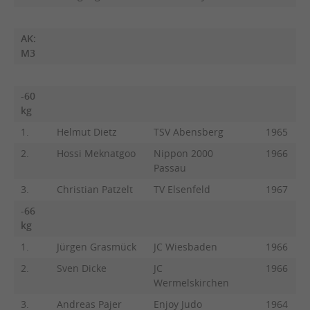
AK:
M3
-60
kg
1.
Helmut Dietz
TSV Abensberg
1965
2.
Hossi Meknatgoo
Nippon 2000
1966
Passau
3.
Christian Patzelt
TV Elsenfeld
1967
-66
kg
1.
Jürgen Grasmück
JC Wiesbaden
1966
2.
Sven Dicke
JC
1966
Wermelskirchen
3.
Andreas Pajer
Enjoy Judo
1964