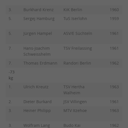
3.
Burkhard Krenz
KiK Berlin
1960
5.
Sergej Hamburg
TuS Iserlohn
1959
5.
Jürgen Hampel
ASV/E Süchteln
1961
7.
Hans-Joachim
TSV Freilassing
1961
Schweisshelm
7.
Thomas Erdmann
Randori Berlin
1962
-73
kg
1.
Ulrich Kreutz
TSV Hertha
1963
Walheim
2.
Dieter Burkard
JSV Villingen
1961
3.
Heiner Philipp
MTV Itzehoe
1963
3.
Wolfram Lang
Budo Kai
1962