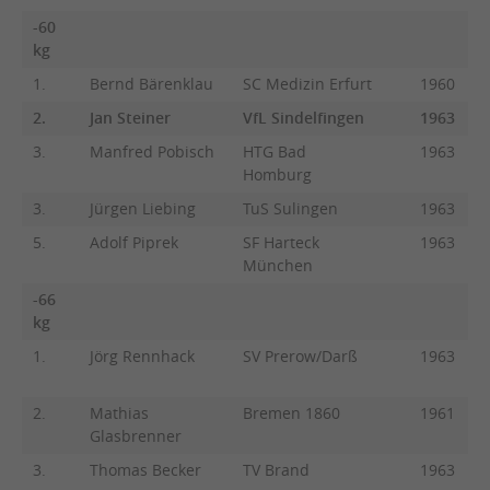
-60
kg
1.
Bernd Bärenklau
SC Medizin Erfurt
1960
2.
Jan Steiner
VfL Sindelfingen
1963
3.
Manfred Pobisch
HTG Bad
1963
Homburg
3.
Jürgen Liebing
TuS Sulingen
1963
5.
Adolf Piprek
SF Harteck
1963
München
-66
kg
1.
Jörg Rennhack
SV Prerow/Darß
1963
2.
Mathias
Bremen 1860
1961
Glasbrenner
3.
Thomas Becker
TV Brand
1963