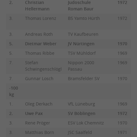
2.
Christian
Judoschule
1972
Hellermann
Roman Baur
3.
Thomas Lorenz
BS Yamto Hürth
1972
3.
Andreas Roth
TV Kaufbeuren
5.
Dietmar Weber
JV Nürtingen
1970
5.
Thomas Ribbe
TSV Mühldorf
1969
7.
Stefan
Nippon 2000
1969
Schwingenschlögl
Passau
7.
Gunnar Losch
Bramsfelder SV
1970
-100
kg
1.
Oleg Derkach
VfL Lüneburg
1969
2.
Uwe Pax
SV Böblingen
1972
3.
Rene Pröger
ESV Lok Chemnitz
1970
3.
Matthias Born
JSC Saalfeld
1971