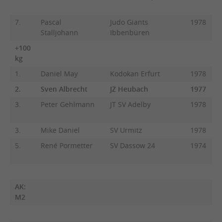
7.
Pascal
Judo Giants
1978
Stalljohann
Ibbenbüren
+100
kg
1.
Daniel May
Kodokan Erfurt
1978
2.
Sven Albrecht
JZ Heubach
1977
3.
Peter Gehlmann
JT SV Adelby
1978
3.
Mike Daniel
SV Urmitz
1978
5.
René Pormetter
SV Dassow 24
1974
AK:
M2