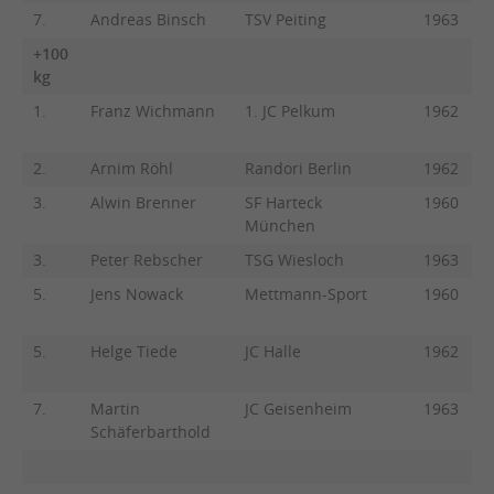
7.
Andreas Binsch
TSV Peiting
1963
+100
kg
1.
Franz Wichmann
1. JC Pelkum
1962
2.
Arnim Röhl
Randori Berlin
1962
3.
Alwin Brenner
SF Harteck
1960
München
3.
Peter Rebscher
TSG Wiesloch
1963
5.
Jens Nowack
Mettmann-Sport
1960
5.
Helge Tiede
JC Halle
1962
7.
Martin
JC Geisenheim
1963
Schäferbarthold