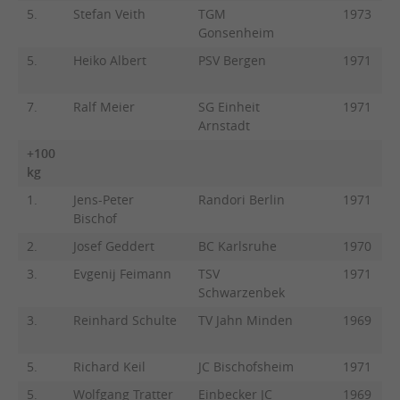
5.
Stefan Veith
TGM
1973
Gonsenheim
5.
Heiko Albert
PSV Bergen
1971
7.
Ralf Meier
SG Einheit
1971
Arnstadt
+100
kg
1.
Jens-Peter
Randori Berlin
1971
Bischof
2.
Josef Geddert
BC Karlsruhe
1970
3.
Evgenij Feimann
TSV
1971
Schwarzenbek
3.
Reinhard Schulte
TV Jahn Minden
1969
5.
Richard Keil
JC Bischofsheim
1971
5.
Wolfgang Tratter
Einbecker JC
1969