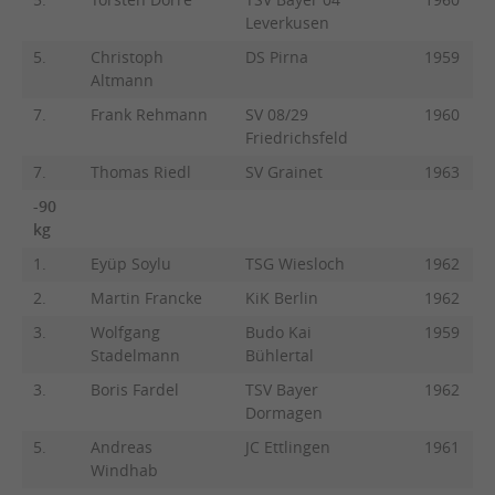
Leverkusen
5.
Christoph
DS Pirna
1959
Altmann
7.
Frank Rehmann
SV 08/29
1960
Friedrichsfeld
7.
Thomas Riedl
SV Grainet
1963
-90
kg
1.
Eyüp Soylu
TSG Wiesloch
1962
2.
Martin Francke
KiK Berlin
1962
3.
Wolfgang
Budo Kai
1959
Stadelmann
Bühlertal
3.
Boris Fardel
TSV Bayer
1962
Dormagen
5.
Andreas
JC Ettlingen
1961
Windhab