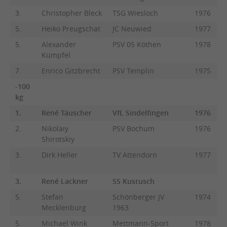
3.
Christopher Bleck
TSG Wiesloch
1976
5.
Heiko Preugschat
JC Neuwied
1977
5.
Alexander
PSV 05 Köthen
1978
Kümpfel
7.
Enrico Gitzbrecht
PSV Templin
1975
-100
kg
1.
René Täuscher
VfL Sindelfingen
1976
2.
Nikolaiy
PSV Bochum
1976
Shirotskiy
3.
Dirk Heller
TV Attendorn
1977
3.
René Lackner
SS Kustusch
5.
Stefan
Schönberger JV
1974
Mecklenburg
1963
5.
Michael Wink
Mettmann-Sport
1978