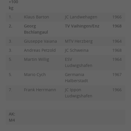
+100
kg
1.
Klaus Barton
JC Landwehagen
1966
2.
Georg
TV Vaihingen/Enz
1968
Bschlangaul
3.
Giuseppe Vaiana
MTV Herzberg
1964
3.
Andreas Petzold
JC Schweina
1968
5.
Martin Willig
ESV
1964
Ludwigshafen
5.
Mario Cych
Germania
1967
Halberstadt
7.
Frank Herrmann
JC Ippon
1966
Ludwigshafen
AK:
M4