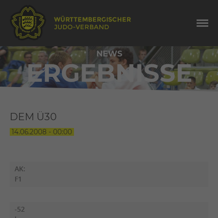
NEWS
ERGEBNISSE
DEM Ü30
14.06.2008 - 00:00
AK:
F1
-52