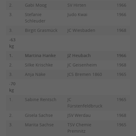
2.
Gabi Moog
SV Hirten
1966
3.
Stefanie
Judo Kwai
1966
Schleuder
3.
Birgit Grasmück
JC Wiesbaden
1968
-63
kg
1.
Martina Hanke
JZ Heubach
1966
2.
Silke Krischke
JC Geisenheim
1968
3.
Anja Näke
JCS Bremen 1860
1965
-70
kg
1.
Sabine Rentsch
JC
1965
Fürstenfeldbruck
2.
Gisela Sachse
JSV Werdau
1968
3.
Marita Sachse
TSV Chemie
1965
Premnitz