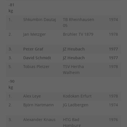
-81
kg
1.
Shkumbin Dautaj
TB Rheinhausen
1974
05
2.
Jan Metzger
Brühler TV 1879
1978
3.
Peter Graf
JZ Heubach
1977
3.
David Schmidt
JZ Heubach
1977
5.
Tobias Pletzer
TSV Hertha
1978
Walheim
-90
kg
1.
Alex Leye
Kodokan Erfurt
1978
2.
Björn Hartmann
JG Ladbergen
1974
3.
Alexander Knaus
HTG Bad
1976
Homburg