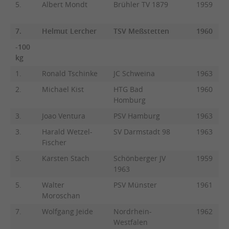
5.
Albert Mondt
Brühler TV 1879
1959
7.
Helmut Lercher
TSV Meßstetten
1960
-100
kg
1.
Ronald Tschinke
JC Schweina
1963
2.
Michael Kist
HTG Bad
1960
Homburg
3.
Joao Ventura
PSV Hamburg
1963
3.
Harald Wetzel-
SV Darmstadt 98
1963
Fischer
5.
Karsten Stach
Schönberger JV
1959
1963
5.
Walter
PSV Münster
1961
Moroschan
7.
Wolfgang Jeide
Nordrhein-
1962
Westfalen