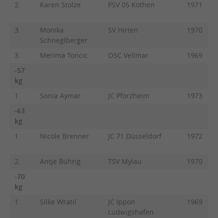
2.
Karen Stolze
PSV 05 Köthen
1971
3.
Monika
SV Hirten
1970
Schneglberger
3.
Merima Toncic
OSC Vellmar
1969
-57
kg
1.
Sonia Aymar
JC Pforzheim
1973
-63
kg
1.
Nicole Brenner
JC 71 Düsseldorf
1972
2.
Antje Bührig
TSV Mylau
1970
-70
kg
1.
Silke Wratil
JC Ippon
1969
Ludwigshafen