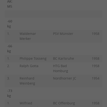
AK:
M5
-60
kg
1.
Waldemar
PSV Münster
1958
Merker
-66
kg
1.
Philippe Tosseng
BC Karlsruhe
1958
2.
Ralph Gotta
HTG Bad
1958
Homburg
3.
Reinhard
Nordhorner JC
1954
Weinberg
-73
kg
1.
Wilfried
BC Offenburg
1958