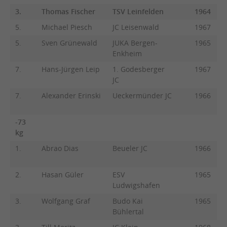
3.
Thomas Fischer
TSV Leinfelden
1964
5.
Michael Piesch
JC Leisenwald
1967
5.
Sven Grünewald
JUKA Bergen-
1965
Enkheim
7.
Hans-Jürgen Leip
1. Godesberger
1967
JC
7.
Alexander Erinski
Ueckermünder JC
1966
-73
kg
1.
Abrao Dias
Beueler JC
1966
2.
Hasan Güler
ESV
1965
Ludwigshafen
3.
Wolfgang Graf
Budo Kai
1965
Bühlertal