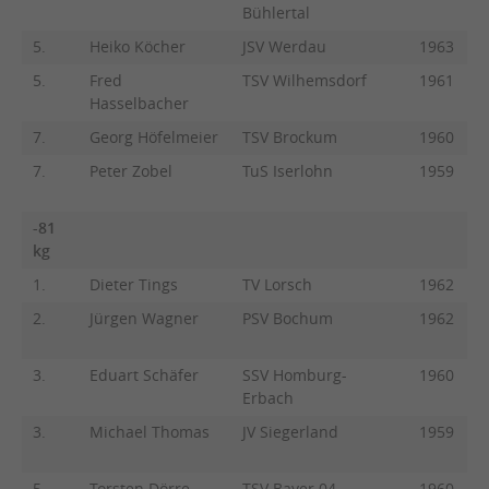
Bühlertal
5.
Heiko Köcher
JSV Werdau
1963
5.
Fred
TSV Wilhemsdorf
1961
Hasselbacher
7.
Georg Höfelmeier
TSV Brockum
1960
7.
Peter Zobel
TuS Iserlohn
1959
-81
kg
1.
Dieter Tings
TV Lorsch
1962
2.
Jürgen Wagner
PSV Bochum
1962
3.
Eduart Schäfer
SSV Homburg-
1960
Erbach
3.
Michael Thomas
JV Siegerland
1959
5.
Torsten Dörre
TSV Bayer 04
1960