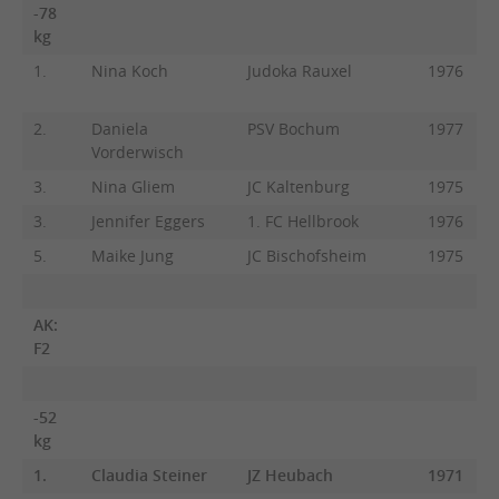
-78
kg
1.
Nina Koch
Judoka Rauxel
1976
2.
Daniela
PSV Bochum
1977
Vorderwisch
3.
Nina Gliem
JC Kaltenburg
1975
3.
Jennifer Eggers
1. FC Hellbrook
1976
5.
Maike Jung
JC Bischofsheim
1975
AK:
F2
-52
kg
1.
Claudia Steiner
JZ Heubach
1971