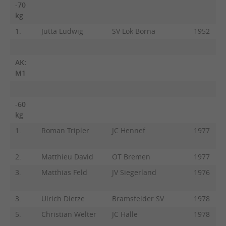
-70
kg
1.
Jutta Ludwig
SV Lok Borna
1952
AK:
M1
-60
kg
1.
Roman Tripler
JC Hennef
1977
2.
Matthieu David
OT Bremen
1977
3.
Matthias Feld
JV Siegerland
1976
3.
Ulrich Dietze
Bramsfelder SV
1978
5.
Christian Welter
JC Halle
1978