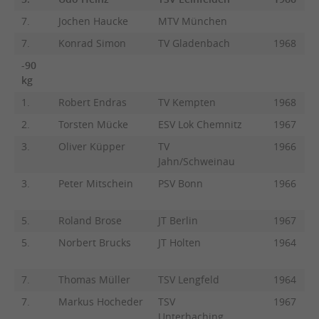
7.
Jochen Haucke
MTV München
7.
Konrad Simon
TV Gladenbach
1968
-90
kg
1.
Robert Endras
TV Kempten
1968
2.
Torsten Mücke
ESV Lok Chemnitz
1967
3.
Oliver Küpper
TV
1966
Jahn/Schweinau
3.
Peter Mitschein
PSV Bonn
1966
5.
Roland Brose
JT Berlin
1967
5.
Norbert Brucks
JT Holten
1964
7.
Thomas Müller
TSV Lengfeld
1964
7.
Markus Hocheder
TSV
1967
Unterhaching